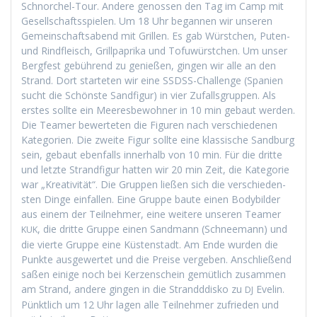
Schnorchel-Tour. Andere genossen den Tag im Camp mit
Gesellschaftsspie­len. Um 18 Uhr began­nen wir unseren
Gemein­schaftsabend mit Grillen. Es gab Würstchen, Puten-
und Rind­fleisch, Grill­pa­pri­ka und Tofuwürstchen. Um unser
Bergfest gebührend zu genießen, gin­gen wir alle an den
Strand. Dort starteten wir eine SSDSS-Chal­lenge (Spanien
sucht die Schön­ste Sand­fig­ur) in vier Zufalls­grup­pen. Als
erstes sollte ein Meeres­be­wohn­er in 10 min gebaut wer­den.
Die Team­er bew­erteten die Fig­uren nach ver­schiede­nen
Kat­e­gorien. Die zweite Fig­ur sollte eine klas­sis­che Sand­burg
sein, gebaut eben­falls inner­halb von 10 min. Für die dritte
und let­zte Strand­fig­ur hat­ten wir 20 min Zeit, die Kat­e­gorie
war „Kreativ­ität“. Die Grup­pen ließen sich die ver­schieden­
sten Dinge ein­fall­en. Eine Gruppe baute einen Body­bilder
aus einem der Teil­nehmer, eine weit­ere unseren Team­er
, die dritte Gruppe einen Sand­mann (Schnee­mann) und
KUK
die vierte Gruppe eine Küsten­stadt. Am Ende wur­den die
Punk­te aus­gew­ertet und die Preise vergeben. Anschließend
saßen einige noch bei Kerzen­schein gemütlich zusam­men
am Strand, andere gin­gen in die Strand­ddisko zu
Evelin.
DJ
Pünk­tlich um 12 Uhr lagen alle Teil­nehmer zufrieden und