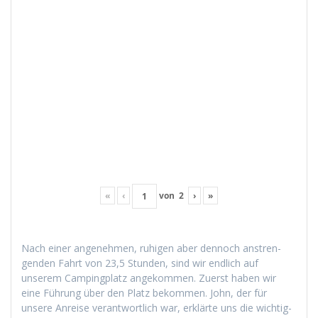
«
‹
von
2
›
»
Nach ein­er angenehmen, ruhi­gen aber den­noch anstren­
gen­den Fahrt von 23,5 Stun­den, sind wir endlich auf
unserem Camp­ing­platz angekom­men. Zuerst haben wir
eine Führung über den Platz bekom­men. John, der für
unsere Anreise ver­ant­wortlich war, erk­lärte uns die wichtig­