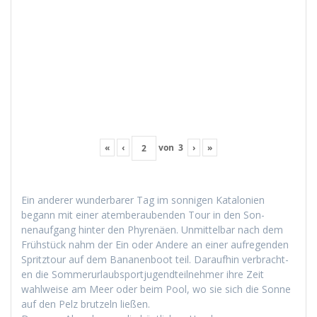
«
‹
von
3
›
»
Ein ander­er wun­der­bar­er Tag im son­ni­gen Kat­alonien
begann mit ein­er atem­ber­auben­den Tour in den Son­
nenauf­gang hin­ter den Phyrenäen. Unmit­tel­bar nach dem
Früh­stück nahm der Ein oder Andere an ein­er aufre­gen­den
Spritz­tour auf dem Bana­nen­boot teil. Daraufhin ver­bracht­
en die Som­merurlaub­sportju­gendteil­nehmer ihre Zeit
wahlweise am Meer oder beim Pool, wo sie sich die Sonne
auf den Pelz brutzeln ließen.