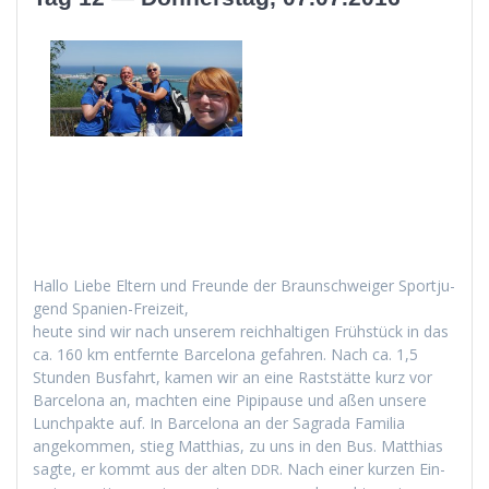
Hal­lo Liebe Eltern und Fre­unde der Braun­schweiger Sportju­
gend Spanien-Freizeit,
heute sind wir nach unserem reich­halti­gen Früh­stück in das
ca. 160 km ent­fer­nte Barcelona gefahren. Nach ca. 1,5
Stun­den Bus­fahrt, kamen wir an eine Rast­stätte kurz vor
Barcelona an, macht­en eine Pip­i­pause und aßen unsere
Lunch­pak­te auf. In Barcelona an der Sagra­da Famil­ia
angekom­men, stieg Matthias, zu uns in den Bus. Matthias
sagte, er kommt aus der alten
. Nach ein­er kurzen Ein­
DDR