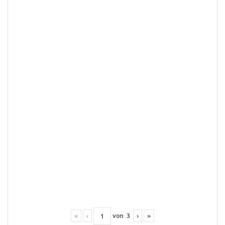
«
‹
von
3
›
»