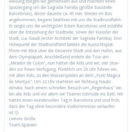
weisung stiegen wir gemein­sam aus und macht­en einen
Spazier­gang um die Sagra­da Famil­ia (größte Baustelle
Barcelonas), dieser dauerte ca. 45 min. Wieder im Bus
angekom­men, begann Matthias mit uns die Stadtrund­fahrt.
Er zeigte uns die wichtig­sten Eck­en Barcelonas und erzählte
über die Entste­hung der Stadt­teile, sowie der Kün­stler der
Stadt, u.a. Gau­di (erster Architekt der Sagra­da Famil­ia). Den
Höhep­unkt der Stadtrund­fahrt bildete die Aus­sicht­splat­
tform mit Blick über die Gesamte Stadt und den Hafen, aus
dem Olympia­park. Anschließend endete die Tour am
„Mirador de Colon“, nun hat­ten die Kids und wir, vier Stun­
den zur freien Ver­fü­gung. Pünk­tlich um 20 Uhr fuhren wir,
mit allen Kids, zu den Wasser­spie­len an dem „Font Mag­i­ca
de Mon­tjuc“. Um 22 Uhr starteten wir Rich­tung Nau­tic
Alma­ta. Nach einem schnellen Besuch um „Regen­haus“ vie­
len alle Kids und vor allem wir Team­er tot­müde ins Bett. Wir
hat­ten einen wun­der­vollen Tag in Barcelona und sind froh,
dass der Tag ohne beson­dere Vorkomm­nisse ver­laufen
ist 🙂
Lieb­ste Grüße
Team-Spanien