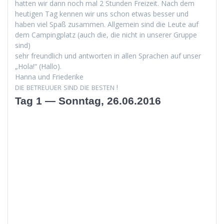
hat­ten wir dann noch mal 2 Stun­den Freizeit. Nach dem
heuti­gen Tag ken­nen wir uns schon etwas bess­er und
haben viel Spaß zusam­men. All­ge­mein sind die Leute auf
dem Camp­ing­platz (auch die, die nicht in unser­er Gruppe
sind)
sehr fre­undlich und antworten in allen Sprachen auf unser
„Hola!“ (Hal­lo).
Han­na und Friederike
!
DIE
BETREUUER
SIND
DIE
BESTEN
Tag 1 — Sonntag, 26.06.2016