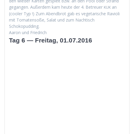
den wieder Karten gespielt bzw. an den Pool oder Strand
gegan­gen. Außer­dem kam heute der 4. Betreuer
an
KUK
(cool­er Typ !) Zum Abend­brot gab es veg­e­tarische Ravi­o­li
mit Tomaten­soße, Salat und zum Nachtisch
Schokopudding.
Aaron und Friedrich
Tag 6 — Freitag, 01.07.2016