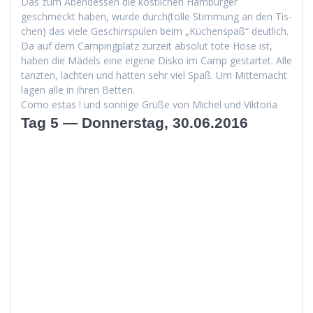
Das zum Aben­dessen die köstlichen Ham­burg­er
geschmeckt haben, wurde durch(tolle Stim­mung an den Tis­
chen) das viele Geschirrspülen beim „Küchenspaß“ deut­lich.
Da auf dem Camp­ing­platz zurzeit abso­lut tote Hose ist,
haben die Mädels eine eigene Disko im Camp ges­tartet. Alle
tanzten, lacht­en und hat­ten sehr viel Spaß. Um Mit­ter­nacht
lagen alle in ihren Betten.
Como estas ! und son­nige Grüße von Michel und Viktoria
Tag 5 — Donnerstag, 30.06.2016