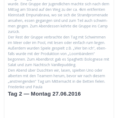
wurde. Eine Gruppe der Jugendlichen machte sich nach dem
Mit­tag am Strand auf den Weg zu der ca. 4km ent­fer­n­ten
Kle­in­stadt Empuriabra­va, wo sie sich die Strand­prom­e­nade
ansa­hen, essen gegan­gen sind und zum Teil auch schwim­
men gin­gen. Zum Aben­dessen kehrte die Gruppe ins Camp
zurück.
Der Rest der Gruppe ver­brachte den Tag mit Schwim­men
im Meer oder im Pool, mit lesen oder ein­fach rum liegen.
Außer­dem wur­den Spiele gespielt z.B. „Wer bin ich“, eben­
falls wurde mit der Pro­duk­tion von „Loom­bän­dern“
begonnen. Zum Abend­brot gab es Spaghet­ti Bolog­nese mit
Salat und zum Nachtisch Vanillepudding.
Den Abend über Duscht­en wir, lasen, spiel­ten Uno oder
alberten mit den Team­ern herum, bevor wir nach diesem
„anstren­gen­den“ Tag um Mit­ter­nacht in die Bet­ten fielen.
Friederike und Paula
Tag 2 — Montag 27.06.2016