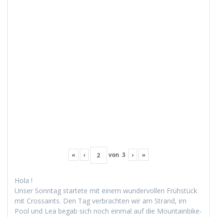
«
‹
von
3
›
»
Hola !
Unser Son­ntag startete mit einem wun­der­vollen Früh­stück
mit Cros­saints. Den Tag ver­bracht­en wir am Strand, im
Pool und Lea begab sich noch ein­mal auf die Moun­tain­bike-