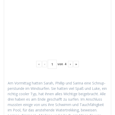
«
‹
von
4
›
»
Am Vor­mit­tag hat­ten Sarah, Phillip und Sari­na eine Schnup­
per­stunde im Wind­sur­fen. Sie hat­ten viel Spaß und Luke, ein
richtig cool­er Typ, hat ihnen alles Wichtige beige­bracht. Alle
drei haben es am Ende geschafft zu sur­fen. Im Anschluss
mussten einige von uns ihre Schwimm und Tauch­fähigkeit
im Pool, für das anste­hende Watertrekking, beweisen.