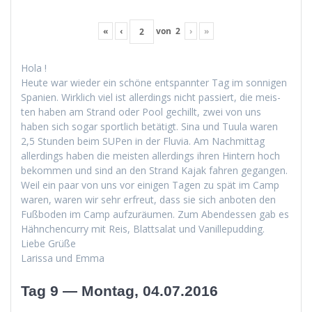
«
‹
von
2
›
»
Hola !
Heute war wieder ein schöne entspan­nter Tag im son­ni­gen
Spanien. Wirk­lich viel ist allerd­ings nicht passiert, die meis­
ten haben am Strand oder Pool gechillt, zwei von uns
haben sich sog­ar sportlich betätigt. Sina und Tuu­la waren
2,5 Stun­den beim SUPen in der Flu­via. Am Nach­mit­tag
allerd­ings haben die meis­ten allerd­ings ihren Hin­tern hoch
bekom­men und sind an den Strand Kajak fahren gegan­gen.
Weil ein paar von uns vor eini­gen Tagen zu spät im Camp
waren, waren wir sehr erfreut, dass sie sich anboten den
Fuß­bo­den im Camp aufzuräu­men. Zum Aben­dessen gab es
Häh­nchen­cur­ry mit Reis, Blattsalat und Vanillepudding.
Liebe Grüße
Laris­sa und Emma
Tag 9 — Montag, 04.07.2016