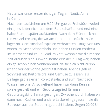
Heute war unser erster richtiger Tag im Nau­tic Alma­
ta Camp.
Nach dem auf­ste­hen um 9.00 Uhr gab es Früh­stück, wobei
einige es lei­der nicht aus dem Bett schafften und erst eine
halbe Stunde später auf­s­tanden. Nach dem Früh­stück hat­
ten wir viel Freizeit, die wir am Pool oder ein­fach im Zelt­
lager mit Gemein­schaftsspie­len ver­bracht­en. Einige von uns
waren im Meer Schnorcheln und haben Quallen ent­deckt.
Im Moment sind es 35 Grad im Zelt, weshalb wir die meiste
Zeit draußen sind. Obwohl heute erst der 2. Tag war, haben
einige schon einen Son­nen­brand, da sie sich nicht aus­re­
ichend vor der Sonne geschützt haben. Abends gab es
Schnitzel mit Kartof­fel­brei und Gemüse zu essen, als
Beilage gab es einen Rohkost­salat und zum Nachtisch
Wasser­mel­one. Anschließend haben wir dann Kennlern­
spiele gespielt und ein Geburt­stagslied für unser
Geburt­stagskind Sari­na gesun­gen. Zwis­chen­durch haben wir
dann noch Kuchen und andere Leck­ere­in gegessen, die die
Betreuer aus der Stadt mit­ge­bracht haben. Gegen 22:00 Uhr