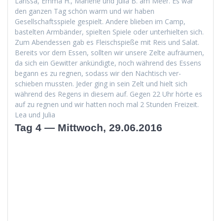
Laris­sa, Emma H., Mar­lene und Julia B. am Meer. Es war
den ganzen Tag schön warm und wir haben
Gesellschaftsspiele gespielt. Andere blieben im Camp,
bastel­ten Arm­bän­der, spiel­ten Spiele oder unter­hiel­ten sich.
Zum Aben­dessen gab es Fleis­chspieße mit Reis und Salat.
Bere­its vor dem Essen, soll­ten wir unsere Zelte aufräu­men,
da sich ein Gewit­ter ankündigte, noch während des Essens
begann es zu reg­nen, sodass wir den Nachtisch ver­
schieben mussten. Jed­er ging in sein Zelt und hielt sich
während des Regens in diesem auf. Gegen 22 Uhr hörte es
auf zu reg­nen und wir hat­ten noch mal 2 Stun­den Freizeit.
Lea und Julia
Tag 4 — Mittwoch, 29.06.2016