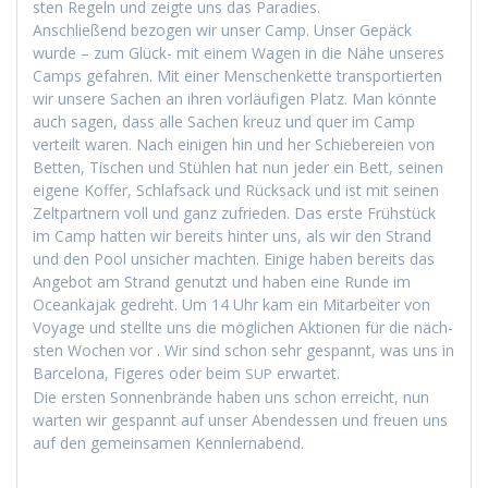
sten Regeln und zeigte uns das Paradies.
Anschließend bezo­gen wir unser Camp. Unser Gepäck
wurde – zum Glück- mit einem Wagen in die Nähe unseres
Camps gefahren. Mit ein­er Men­schen­kette trans­portierten
wir unsere Sachen an ihren vor­läu­fi­gen Platz. Man kön­nte
auch sagen, dass alle Sachen kreuz und quer im Camp
verteilt waren. Nach eini­gen hin und her Schiebereien von
Bet­ten, Tis­chen und Stühlen hat nun jed­er ein Bett, seinen
eigene Kof­fer, Schlaf­sack und Rück­sack und ist mit seinen
Zelt­part­nern voll und ganz zufrieden. Das erste Früh­stück
im Camp hat­ten wir bere­its hin­ter uns, als wir den Strand
und den Pool unsich­er macht­en. Einige haben bere­its das
Ange­bot am Strand genutzt und haben eine Runde im
Oceanka­jak gedreht. Um 14 Uhr kam ein Mitar­beit­er von
Voy­age und stellte uns die möglichen Aktio­nen für die näch­
sten Wochen vor . Wir sind schon sehr ges­pan­nt, was uns in
Barcelona, Figeres oder beim
erwartet.
SUP
Die ersten Son­nen­brände haben uns schon erre­icht, nun
warten wir ges­pan­nt auf unser Aben­dessen und freuen uns
auf den gemein­samen Kennlernabend.