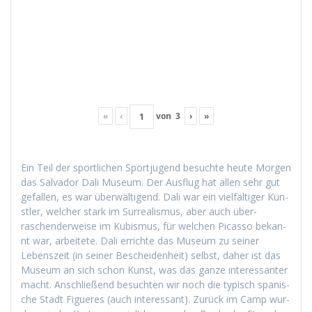
«
‹
von
3
›
»
Ein Teil der sportlichen Sportju­gend besuchte heute Mor­gen
das Sal­vador Dali Muse­um. Der Aus­flug hat allen sehr gut
gefall­en, es war über­wälti­gend. Dali war ein vielfältiger Kün­
stler, welch­er stark im Sur­re­al­is­mus, aber auch über­
raschen­der­weise im Kubis­mus, für welchen Picas­so bekan­
nt war, arbeit­ete. Dali errichte das Muse­um zu sein­er
Leben­szeit (in sein­er Beschei­den­heit) selb­st, daher ist das
Muse­um an sich schon Kun­st, was das ganze inter­es­san­ter
macht. Anschließend besucht­en wir noch die typ­isch spanis­
che Stadt Figueres (auch inter­es­sant). Zurück im Camp wur­