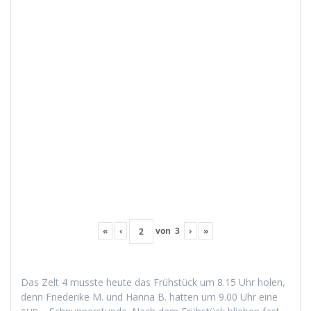
«
‹
von
3
›
»
Das Zelt 4 musste heute das Früh­stück um 8.15 Uhr holen,
denn Friederike M. und Han­na B. hat­ten um 9.00 Uhr eine