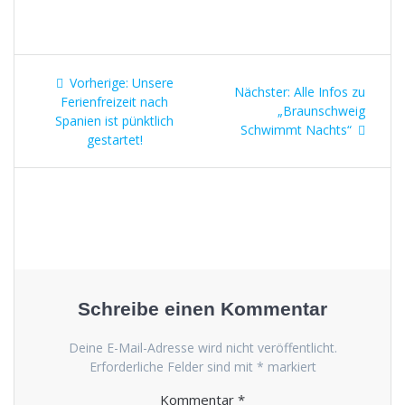
Beitragsnavigation
Vorheriger
Vorherige:
Unsere
Nächster
Nächster:
Alle Infos zu
Beitrag:
Ferienfreizeit nach
Beitrag:
„Braunschweig
Spanien ist pünktlich
Schwimmt Nachts“
gestartet!
Schreibe einen Kommentar
Deine E-Mail-Adresse wird nicht veröffentlicht.
Erforderliche Felder sind mit
*
markiert
Kommentar
*