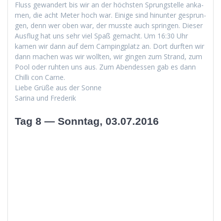
Fluss gewan­dert bis wir an der höch­sten Sprung­stelle anka­
men, die acht Meter hoch war. Einige sind hin­unter gesprun­
gen, denn wer oben war, der musste auch sprin­gen. Dieser
Aus­flug hat uns sehr viel Spaß gemacht. Um 16:30 Uhr
kamen wir dann auf dem Camp­ing­platz an. Dort durften wir
dann machen was wir woll­ten, wir gin­gen zum Strand, zum
Pool oder ruht­en uns aus. Zum Aben­dessen gab es dann
Chilli con Carne.
Liebe Grüße aus der Sonne
Sari­na und Frederik
Tag 8 — Sonntag, 03.07.2016