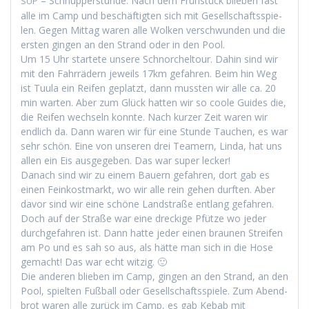
– Schnup­per­stunde. Nach dem Früh­stück blieben fast
SUP
alle im Camp und beschäftigten sich mit Gesellschaftsspie­
len. Gegen Mit­tag waren alle Wolken ver­schwun­den und die
ersten gin­gen an den Strand oder in den Pool.
Um 15 Uhr startete unsere Schnorchel­tour. Dahin sind wir
mit den Fahrrädern jew­eils 17km gefahren. Beim hin Weg
ist Tuu­la ein Reifen geplatzt, dann mussten wir alle ca. 20
min warten. Aber zum Glück hat­ten wir so coole Guides die,
die Reifen wech­seln kon­nte. Nach kurz­er Zeit waren wir
endlich da. Dann waren wir für eine Stunde Tauchen, es war
sehr schön. Eine von unseren drei Team­ern, Lin­da, hat uns
allen ein Eis aus­gegeben. Das war super lecker!
Danach sind wir zu einem Bauern gefahren, dort gab es
einen Feinkost­markt, wo wir alle rein gehen durften. Aber
davor sind wir eine schöne Land­straße ent­lang gefahren.
Doch auf der Straße war eine dreck­ige Pfütze wo jed­er
durchge­fahren ist. Dann hat­te jed­er einen braunen Streifen
am Po und es sah so aus, als hätte man sich in die Hose
gemacht! Das war echt witzig. 🙂
Die anderen blieben im Camp, gin­gen an den Strand, an den
Pool, spiel­ten Fußball oder Gesellschaftsspiele. Zum Abend­
brot waren alle zurück im Camp, es gab Kebab mit