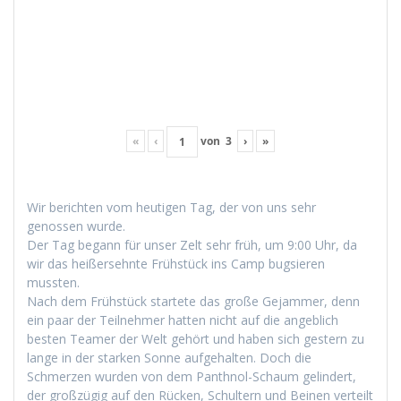
«
‹
von
3
›
»
Wir bericht­en vom heuti­gen Tag, der von uns sehr
genossen wurde.
Der Tag begann für unser Zelt sehr früh, um 9:00 Uhr, da
wir das heißersehnte Früh­stück ins Camp bugsieren
mussten.
Nach dem Früh­stück startete das große Gejam­mer, denn
ein paar der Teil­nehmer hat­ten nicht auf die ange­blich
besten Team­er der Welt gehört und haben sich gestern zu
lange in der starken Sonne aufge­hal­ten. Doch die
Schmerzen wur­den von dem Pan­th­nol-Schaum gelin­dert,
der großzügig auf den Rück­en, Schul­tern und Beinen verteilt