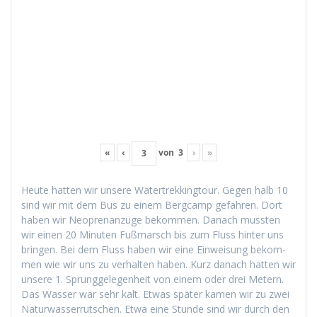
«
‹
von
3
›
»
Heute hat­ten wir unsere Watertrekking­tour. Gegen halb 10
sind wir mit dem Bus zu einem Bergcamp gefahren. Dort
haben wir Neo­pre­nanzüge bekom­men. Danach mussten
wir einen 20 Minuten Fuß­marsch bis zum Fluss hin­ter uns
brin­gen. Bei dem Fluss haben wir eine Ein­weisung bekom­
men wie wir uns zu ver­hal­ten haben. Kurz danach hat­ten wir
unsere 1. Sprunggele­gen­heit von einem oder drei Metern.
Das Wass­er war sehr kalt. Etwas später kamen wir zu zwei
Natur­wasser­rutschen. Etwa eine Stunde sind wir durch den