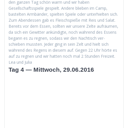
den ganzen Tag schön warm und wir haben
Gesellschaftsspiele gespielt. Andere blieben im Camp,
bastel­ten Arm­bän­der, spiel­ten Spiele oder unter­hiel­ten sich.
Zum Aben­dessen gab es Fleis­chspieße mit Reis und Salat.
Bere­its vor dem Essen, soll­ten wir unsere Zelte aufräu­men,
da sich ein Gewit­ter ankündigte, noch während des Essens
begann es zu reg­nen, sodass wir den Nachtisch ver­
schieben mussten. Jed­er ging in sein Zelt und hielt sich
während des Regens in diesem auf. Gegen 22 Uhr hörte es
auf zu reg­nen und wir hat­ten noch mal 2 Stun­den Freizeit.
Lea und Julia
Tag 4 — Mittwoch, 29.06.2016