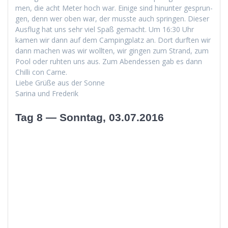
men, die acht Meter hoch war. Einige sind hin­unter gesprun­
gen, denn wer oben war, der musste auch sprin­gen. Dieser
Aus­flug hat uns sehr viel Spaß gemacht. Um 16:30 Uhr
kamen wir dann auf dem Camp­ing­platz an. Dort durften wir
dann machen was wir woll­ten, wir gin­gen zum Strand, zum
Pool oder ruht­en uns aus. Zum Aben­dessen gab es dann
Chilli con Carne.
Liebe Grüße aus der Sonne
Sari­na und Frederik
Tag 8 — Sonntag, 03.07.2016