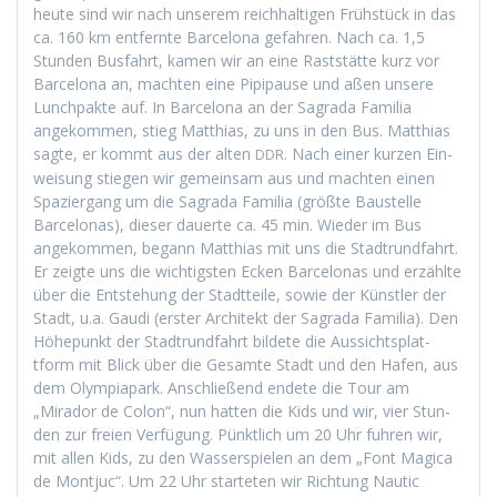
heute sind wir nach unserem reich­halti­gen Früh­stück in das
ca. 160 km ent­fer­nte Barcelona gefahren. Nach ca. 1,5
Stun­den Bus­fahrt, kamen wir an eine Rast­stätte kurz vor
Barcelona an, macht­en eine Pip­i­pause und aßen unsere
Lunch­pak­te auf. In Barcelona an der Sagra­da Famil­ia
angekom­men, stieg Matthias, zu uns in den Bus. Matthias
sagte, er kommt aus der alten
. Nach ein­er kurzen Ein­
DDR
weisung stiegen wir gemein­sam aus und macht­en einen
Spazier­gang um die Sagra­da Famil­ia (größte Baustelle
Barcelonas), dieser dauerte ca. 45 min. Wieder im Bus
angekom­men, begann Matthias mit uns die Stadtrund­fahrt.
Er zeigte uns die wichtig­sten Eck­en Barcelonas und erzählte
über die Entste­hung der Stadt­teile, sowie der Kün­stler der
Stadt, u.a. Gau­di (erster Architekt der Sagra­da Famil­ia). Den
Höhep­unkt der Stadtrund­fahrt bildete die Aus­sicht­splat­
tform mit Blick über die Gesamte Stadt und den Hafen, aus
dem Olympia­park. Anschließend endete die Tour am
„Mirador de Colon“, nun hat­ten die Kids und wir, vier Stun­
den zur freien Ver­fü­gung. Pünk­tlich um 20 Uhr fuhren wir,
mit allen Kids, zu den Wasser­spie­len an dem „Font Mag­i­ca
de Mon­tjuc“. Um 22 Uhr starteten wir Rich­tung Nau­tic