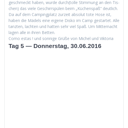
geschmeckt haben, wurde durch(tolle Stim­mung an den Tis­
chen) das viele Geschirrspülen beim „Küchenspaß“ deut­lich.
Da auf dem Camp­ing­platz zurzeit abso­lut tote Hose ist,
haben die Mädels eine eigene Disko im Camp ges­tartet. Alle
tanzten, lacht­en und hat­ten sehr viel Spaß. Um Mit­ter­nacht
lagen alle in ihren Betten.
Como estas ! und son­nige Grüße von Michel und Viktoria
Tag 5 — Donnerstag, 30.06.2016