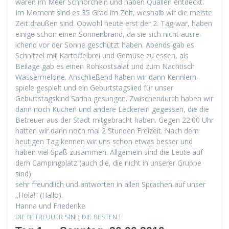
waren im Meer Schnorcheln und haben Quallen ent­deckt.
Im Moment sind es 35 Grad im Zelt, weshalb wir die meiste
Zeit draußen sind. Obwohl heute erst der 2. Tag war, haben
einige schon einen Son­nen­brand, da sie sich nicht aus­re­
ichend vor der Sonne geschützt haben. Abends gab es
Schnitzel mit Kartof­fel­brei und Gemüse zu essen, als
Beilage gab es einen Rohkost­salat und zum Nachtisch
Wasser­mel­one. Anschließend haben wir dann Kennlern­
spiele gespielt und ein Geburt­stagslied für unser
Geburt­stagskind Sari­na gesun­gen. Zwis­chen­durch haben wir
dann noch Kuchen und andere Leck­ere­in gegessen, die die
Betreuer aus der Stadt mit­ge­bracht haben. Gegen 22:00 Uhr
hat­ten wir dann noch mal 2 Stun­den Freizeit. Nach dem
heuti­gen Tag ken­nen wir uns schon etwas bess­er und
haben viel Spaß zusam­men. All­ge­mein sind die Leute auf
dem Camp­ing­platz (auch die, die nicht in unser­er Gruppe
sind)
sehr fre­undlich und antworten in allen Sprachen auf unser
„Hola!“ (Hal­lo).
Han­na und Friederike
!
DIE
BETREUUER
SIND
DIE
BESTEN