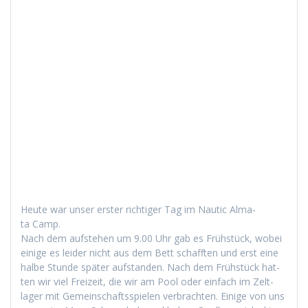
Heute war unser erster richtiger Tag im Nau­tic Alma­
ta Camp.
Nach dem auf­ste­hen um 9.00 Uhr gab es Früh­stück, wobei
einige es lei­der nicht aus dem Bett schafften und erst eine
halbe Stunde später auf­s­tanden. Nach dem Früh­stück hat­
ten wir viel Freizeit, die wir am Pool oder ein­fach im Zelt­
lager mit Gemein­schaftsspie­len ver­bracht­en. Einige von uns