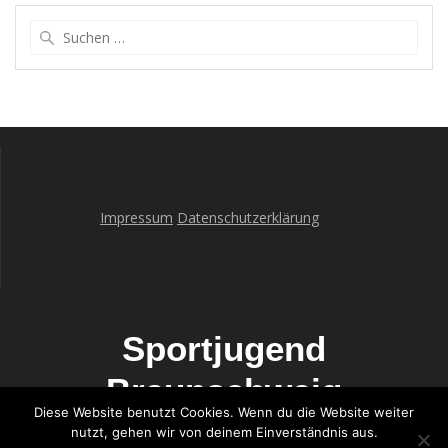
Suche
nach:
Impressum
Datenschutzerklärung
Sportjugend
Braunschweig
Diese Website benutzt Cookies. Wenn du die Website weiter
nutzt, gehen wir von deinem Einverständnis aus.
© 2026 Sportjugend Braunschweig. WordPress mit dem