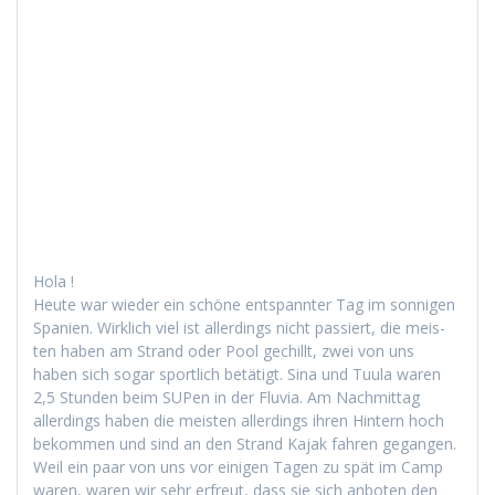
Hola !
Heute war wieder ein schöne entspan­nter Tag im son­ni­gen
Spanien. Wirk­lich viel ist allerd­ings nicht passiert, die meis­
ten haben am Strand oder Pool gechillt, zwei von uns
haben sich sog­ar sportlich betätigt. Sina und Tuu­la waren
2,5 Stun­den beim SUPen in der Flu­via. Am Nach­mit­tag
allerd­ings haben die meis­ten allerd­ings ihren Hin­tern hoch
bekom­men und sind an den Strand Kajak fahren gegan­gen.
Weil ein paar von uns vor eini­gen Tagen zu spät im Camp
waren, waren wir sehr erfreut, dass sie sich anboten den