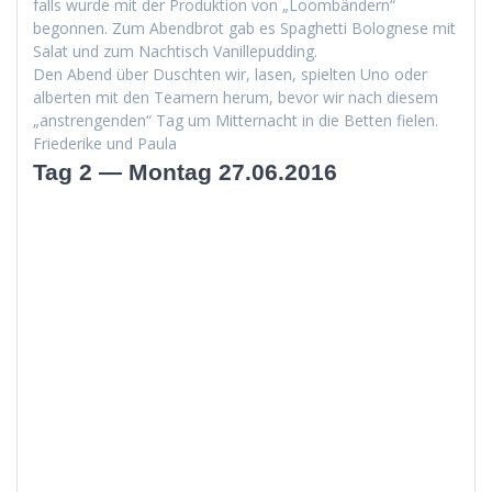
falls wurde mit der Pro­duk­tion von „Loom­bän­dern“
begonnen. Zum Abend­brot gab es Spaghet­ti Bolog­nese mit
Salat und zum Nachtisch Vanillepudding.
Den Abend über Duscht­en wir, lasen, spiel­ten Uno oder
alberten mit den Team­ern herum, bevor wir nach diesem
„anstren­gen­den“ Tag um Mit­ter­nacht in die Bet­ten fielen.
Friederike und Paula
Tag 2 — Montag 27.06.2016