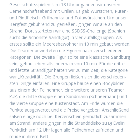
Gesellschaftsspie­len. Um 18 Uhr began­nen wir unseren
Gemein­schaftsabend mit Grillen. Es gab Würstchen, Puten-
und Rind­fleisch, Grill­pa­pri­ka und Tofuwürstchen. Um unser
Bergfest gebührend zu genießen, gin­gen wir alle an den
Strand. Dort starteten wir eine SSDSS-Chal­lenge (Spanien
sucht die Schön­ste Sand­fig­ur) in vier Zufalls­grup­pen. Als
erstes sollte ein Meeres­be­wohn­er in 10 min gebaut wer­den.
Die Team­er bew­erteten die Fig­uren nach ver­schiede­nen
Kat­e­gorien. Die zweite Fig­ur sollte eine klas­sis­che Sand­burg
sein, gebaut eben­falls inner­halb von 10 min. Für die dritte
und let­zte Strand­fig­ur hat­ten wir 20 min Zeit, die Kat­e­gorie
war „Kreativ­ität“. Die Grup­pen ließen sich die ver­schieden­
sten Dinge ein­fall­en. Eine Gruppe baute einen Body­bilder
aus einem der Teil­nehmer, eine weit­ere unseren Team­er
, die dritte Gruppe einen Sand­mann (Schnee­mann) und
KUK
die vierte Gruppe eine Küsten­stadt. Am Ende wur­den die
Punk­te aus­gew­ertet und die Preise vergeben. Anschließend
saßen einige noch bei Kerzen­schein gemütlich zusam­men
am Strand, andere gin­gen in die Strand­ddisko zu
Evelin.
DJ
Pünk­tlich um 12 Uhr lagen alle Teil­nehmer zufrieden und
müde in ihrem Bett.