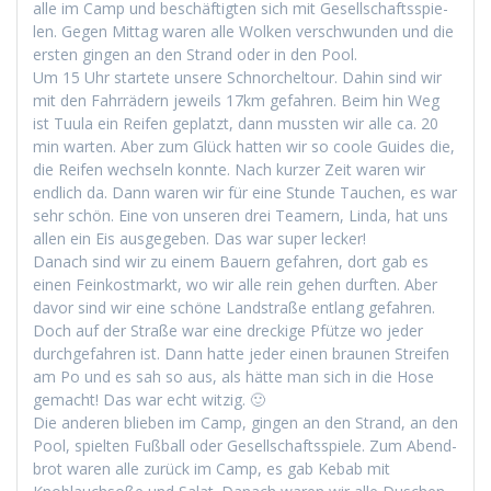
alle im Camp und beschäftigten sich mit Gesellschaftsspie­
len. Gegen Mit­tag waren alle Wolken ver­schwun­den und die
ersten gin­gen an den Strand oder in den Pool.
Um 15 Uhr startete unsere Schnorchel­tour. Dahin sind wir
mit den Fahrrädern jew­eils 17km gefahren. Beim hin Weg
ist Tuu­la ein Reifen geplatzt, dann mussten wir alle ca. 20
min warten. Aber zum Glück hat­ten wir so coole Guides die,
die Reifen wech­seln kon­nte. Nach kurz­er Zeit waren wir
endlich da. Dann waren wir für eine Stunde Tauchen, es war
sehr schön. Eine von unseren drei Team­ern, Lin­da, hat uns
allen ein Eis aus­gegeben. Das war super lecker!
Danach sind wir zu einem Bauern gefahren, dort gab es
einen Feinkost­markt, wo wir alle rein gehen durften. Aber
davor sind wir eine schöne Land­straße ent­lang gefahren.
Doch auf der Straße war eine dreck­ige Pfütze wo jed­er
durchge­fahren ist. Dann hat­te jed­er einen braunen Streifen
am Po und es sah so aus, als hätte man sich in die Hose
gemacht! Das war echt witzig. 🙂
Die anderen blieben im Camp, gin­gen an den Strand, an den
Pool, spiel­ten Fußball oder Gesellschaftsspiele. Zum Abend­
brot waren alle zurück im Camp, es gab Kebab mit