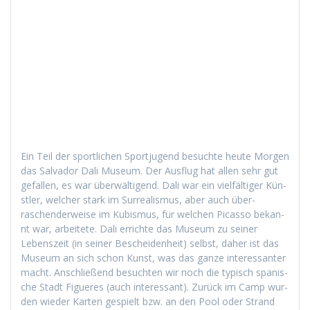
Ein Teil der sportlichen Sportju­gend besuchte heute Mor­gen
das Sal­vador Dali Muse­um. Der Aus­flug hat allen sehr gut
gefall­en, es war über­wälti­gend. Dali war ein vielfältiger Kün­
stler, welch­er stark im Sur­re­al­is­mus, aber auch über­
raschen­der­weise im Kubis­mus, für welchen Picas­so bekan­
nt war, arbeit­ete. Dali errichte das Muse­um zu sein­er
Leben­szeit (in sein­er Beschei­den­heit) selb­st, daher ist das
Muse­um an sich schon Kun­st, was das ganze inter­es­san­ter
macht. Anschließend besucht­en wir noch die typ­isch spanis­
che Stadt Figueres (auch inter­es­sant). Zurück im Camp wur­
den wieder Karten gespielt bzw. an den Pool oder Strand