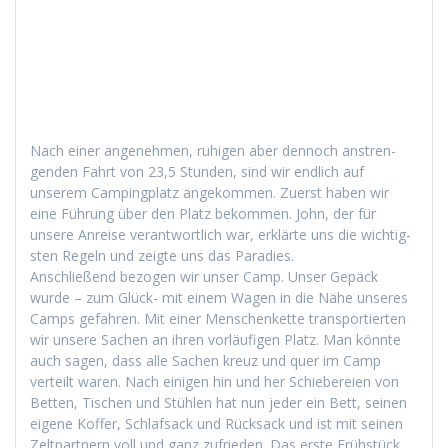
Nach ein­er angenehmen, ruhi­gen aber den­noch anstren­
gen­den Fahrt von 23,5 Stun­den, sind wir endlich auf
unserem Camp­ing­platz angekom­men. Zuerst haben wir
eine Führung über den Platz bekom­men. John, der für
unsere Anreise ver­ant­wortlich war, erk­lärte uns die wichtig­
sten Regeln und zeigte uns das Paradies.
Anschließend bezo­gen wir unser Camp. Unser Gepäck
wurde – zum Glück- mit einem Wagen in die Nähe unseres
Camps gefahren. Mit ein­er Men­schen­kette trans­portierten
wir unsere Sachen an ihren vor­läu­fi­gen Platz. Man kön­nte
auch sagen, dass alle Sachen kreuz und quer im Camp
verteilt waren. Nach eini­gen hin und her Schiebereien von
Bet­ten, Tis­chen und Stühlen hat nun jed­er ein Bett, seinen
eigene Kof­fer, Schlaf­sack und Rück­sack und ist mit seinen
Zelt­part­nern voll und ganz zufrieden. Das erste Früh­stück