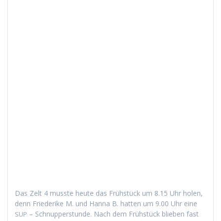
Das Zelt 4 musste heute das Früh­stück um 8.15 Uhr holen,
denn Friederike M. und Han­na B. hat­ten um 9.00 Uhr eine
– Schnup­per­stunde. Nach dem Früh­stück blieben fast
SUP