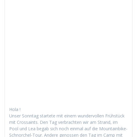
Hola !
Unser Son­ntag startete mit einem wun­der­vollen Früh­stück
mit Cros­saints. Den Tag ver­bracht­en wir am Strand, im
Pool und Lea begab sich noch ein­mal auf die Moun­tain­bike-
Schnorchel-Tour. Andere genossen den Tag im Camp mit