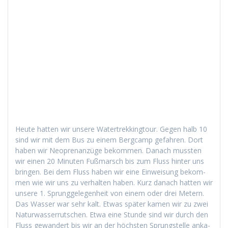
Heute hat­ten wir unsere Watertrekking­tour. Gegen halb 10
sind wir mit dem Bus zu einem Bergcamp gefahren. Dort
haben wir Neo­pre­nanzüge bekom­men. Danach mussten
wir einen 20 Minuten Fuß­marsch bis zum Fluss hin­ter uns
brin­gen. Bei dem Fluss haben wir eine Ein­weisung bekom­
men wie wir uns zu ver­hal­ten haben. Kurz danach hat­ten wir
unsere 1. Sprunggele­gen­heit von einem oder drei Metern.
Das Wass­er war sehr kalt. Etwas später kamen wir zu zwei
Natur­wasser­rutschen. Etwa eine Stunde sind wir durch den
Fluss gewan­dert bis wir an der höch­sten Sprung­stelle anka­