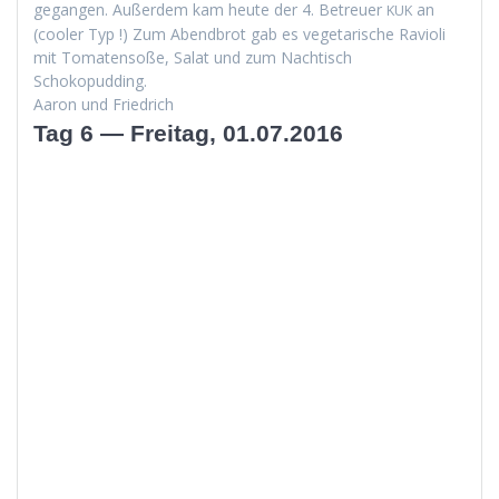
gegan­gen. Außer­dem kam heute der 4. Betreuer
an
KUK
(cool­er Typ !) Zum Abend­brot gab es veg­e­tarische Ravi­o­li
mit Tomaten­soße, Salat und zum Nachtisch
Schokopudding.
Aaron und Friedrich
Tag 6 — Freitag, 01.07.2016