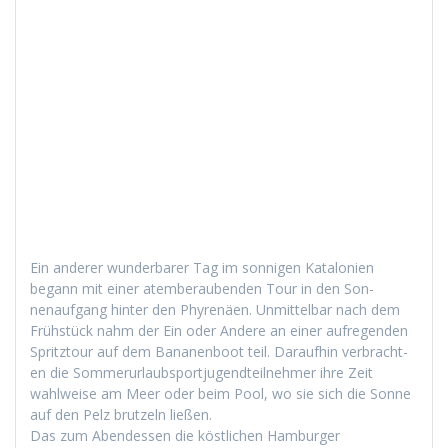
Ein ander­er wun­der­bar­er Tag im son­ni­gen Kat­alonien
begann mit ein­er atem­ber­auben­den Tour in den Son­
nenauf­gang hin­ter den Phyrenäen. Unmit­tel­bar nach dem
Früh­stück nahm der Ein oder Andere an ein­er aufre­gen­den
Spritz­tour auf dem Bana­nen­boot teil. Daraufhin ver­bracht­
en die Som­merurlaub­sportju­gendteil­nehmer ihre Zeit
wahlweise am Meer oder beim Pool, wo sie sich die Sonne
auf den Pelz brutzeln ließen.
Das zum Aben­dessen die köstlichen Ham­burg­er