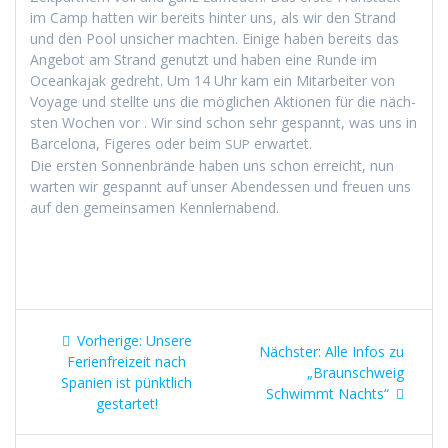
im Camp hat­ten wir bere­its hin­ter uns, als wir den Strand
und den Pool unsich­er macht­en. Einige haben bere­its das
Ange­bot am Strand genutzt und haben eine Runde im
Oceanka­jak gedreht. Um 14 Uhr kam ein Mitar­beit­er von
Voy­age und stellte uns die möglichen Aktio­nen für die näch­
sten Wochen vor . Wir sind schon sehr ges­pan­nt, was uns in
Barcelona, Figeres oder beim
erwartet.
SUP
Die ersten Son­nen­brände haben uns schon erre­icht, nun
warten wir ges­pan­nt auf unser Aben­dessen und freuen uns
auf den gemein­samen Kennlernabend.
Beitragsnavigation
Vorheriger
Vorherige:
Unsere
Nächster
Nächster:
Alle Infos zu
Beitrag:
Ferienfreizeit nach
Beitrag:
„Braunschweig
Spanien ist pünktlich
Schwimmt Nachts“
gestartet!