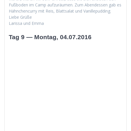
Fuß­bo­den im Camp aufzuräu­men. Zum Aben­dessen gab es
Häh­nchen­cur­ry mit Reis, Blattsalat und Vanillepudding.
Liebe Grüße
Laris­sa und Emma
Tag 9 — Montag, 04.07.2016