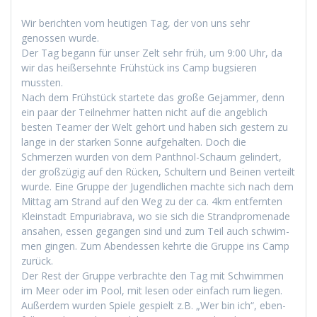
Wir bericht­en vom heuti­gen Tag, der von uns sehr
genossen wurde.
Der Tag begann für unser Zelt sehr früh, um 9:00 Uhr, da
wir das heißersehnte Früh­stück ins Camp bugsieren
mussten.
Nach dem Früh­stück startete das große Gejam­mer, denn
ein paar der Teil­nehmer hat­ten nicht auf die ange­blich
besten Team­er der Welt gehört und haben sich gestern zu
lange in der starken Sonne aufge­hal­ten. Doch die
Schmerzen wur­den von dem Pan­th­nol-Schaum gelin­dert,
der großzügig auf den Rück­en, Schul­tern und Beinen verteilt
wurde. Eine Gruppe der Jugendlichen machte sich nach dem
Mit­tag am Strand auf den Weg zu der ca. 4km ent­fer­n­ten
Kle­in­stadt Empuriabra­va, wo sie sich die Strand­prom­e­nade
ansa­hen, essen gegan­gen sind und zum Teil auch schwim­
men gin­gen. Zum Aben­dessen kehrte die Gruppe ins Camp
zurück.
Der Rest der Gruppe ver­brachte den Tag mit Schwim­men
im Meer oder im Pool, mit lesen oder ein­fach rum liegen.
Außer­dem wur­den Spiele gespielt z.B. „Wer bin ich“, eben­