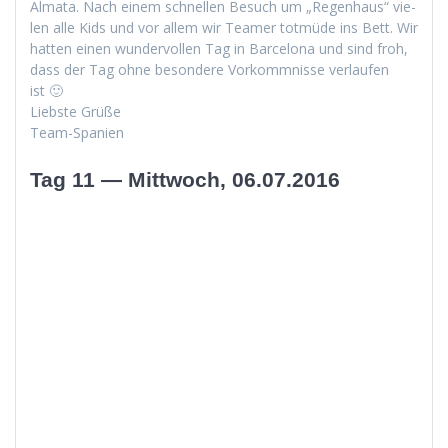
Alma­ta. Nach einem schnellen Besuch um „Regen­haus“ vie­
len alle Kids und vor allem wir Team­er tot­müde ins Bett. Wir
hat­ten einen wun­der­vollen Tag in Barcelona und sind froh,
dass der Tag ohne beson­dere Vorkomm­nisse ver­laufen
ist 🙂
Lieb­ste Grüße
Team-Spanien
Tag 11 — Mittwoch, 06.07.2016