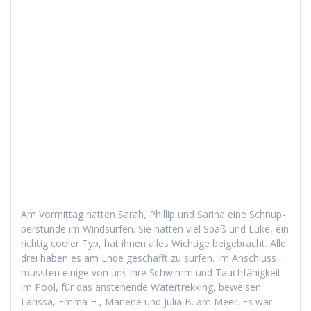
Am Vor­mit­tag hat­ten Sarah, Phillip und Sari­na eine Schnup­
per­stunde im Wind­sur­fen. Sie hat­ten viel Spaß und Luke, ein
richtig cool­er Typ, hat ihnen alles Wichtige beige­bracht. Alle
drei haben es am Ende geschafft zu sur­fen. Im Anschluss
mussten einige von uns ihre Schwimm und Tauch­fähigkeit
im Pool, für das anste­hende Watertrekking, beweisen.
Laris­sa, Emma H., Mar­lene und Julia B. am Meer. Es war