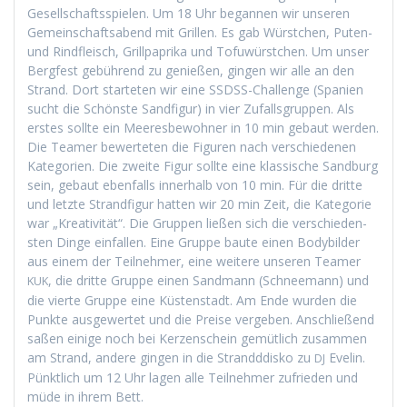
Gesellschaftsspie­len. Um 18 Uhr began­nen wir unseren
Gemein­schaftsabend mit Grillen. Es gab Würstchen, Puten-
und Rind­fleisch, Grill­pa­pri­ka und Tofuwürstchen. Um unser
Bergfest gebührend zu genießen, gin­gen wir alle an den
Strand. Dort starteten wir eine SSDSS-Chal­lenge (Spanien
sucht die Schön­ste Sand­fig­ur) in vier Zufalls­grup­pen. Als
erstes sollte ein Meeres­be­wohn­er in 10 min gebaut wer­den.
Die Team­er bew­erteten die Fig­uren nach ver­schiede­nen
Kat­e­gorien. Die zweite Fig­ur sollte eine klas­sis­che Sand­burg
sein, gebaut eben­falls inner­halb von 10 min. Für die dritte
und let­zte Strand­fig­ur hat­ten wir 20 min Zeit, die Kat­e­gorie
war „Kreativ­ität“. Die Grup­pen ließen sich die ver­schieden­
sten Dinge ein­fall­en. Eine Gruppe baute einen Body­bilder
aus einem der Teil­nehmer, eine weit­ere unseren Team­er
, die dritte Gruppe einen Sand­mann (Schnee­mann) und
KUK
die vierte Gruppe eine Küsten­stadt. Am Ende wur­den die
Punk­te aus­gew­ertet und die Preise vergeben. Anschließend
saßen einige noch bei Kerzen­schein gemütlich zusam­men
am Strand, andere gin­gen in die Strand­ddisko zu
Evelin.
DJ
Pünk­tlich um 12 Uhr lagen alle Teil­nehmer zufrieden und
müde in ihrem Bett.