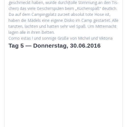
geschmeckt haben, wurde durch(tolle Stim­mung an den Tis­
chen) das viele Geschirrspülen beim „Küchenspaß“ deut­lich.
Da auf dem Camp­ing­platz zurzeit abso­lut tote Hose ist,
haben die Mädels eine eigene Disko im Camp ges­tartet. Alle
tanzten, lacht­en und hat­ten sehr viel Spaß. Um Mit­ter­nacht
lagen alle in ihren Betten.
Como estas ! und son­nige Grüße von Michel und Viktoria
Tag 5 — Donnerstag, 30.06.2016