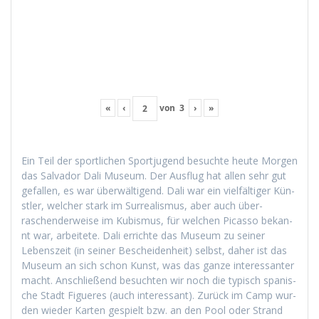
«
‹
von
3
›
»
Ein Teil der sportlichen Sportju­gend besuchte heute Mor­gen
das Sal­vador Dali Muse­um. Der Aus­flug hat allen sehr gut
gefall­en, es war über­wälti­gend. Dali war ein vielfältiger Kün­
stler, welch­er stark im Sur­re­al­is­mus, aber auch über­
raschen­der­weise im Kubis­mus, für welchen Picas­so bekan­
nt war, arbeit­ete. Dali errichte das Muse­um zu sein­er
Leben­szeit (in sein­er Beschei­den­heit) selb­st, daher ist das
Muse­um an sich schon Kun­st, was das ganze inter­es­san­ter
macht. Anschließend besucht­en wir noch die typ­isch spanis­
che Stadt Figueres (auch inter­es­sant). Zurück im Camp wur­
den wieder Karten gespielt bzw. an den Pool oder Strand