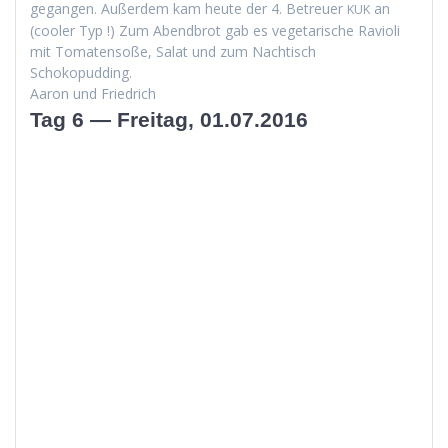
gegan­gen. Außer­dem kam heute der 4. Betreuer
an
KUK
(cool­er Typ !) Zum Abend­brot gab es veg­e­tarische Ravi­o­li
mit Tomaten­soße, Salat und zum Nachtisch
Schokopudding.
Aaron und Friedrich
Tag 6 — Freitag, 01.07.2016