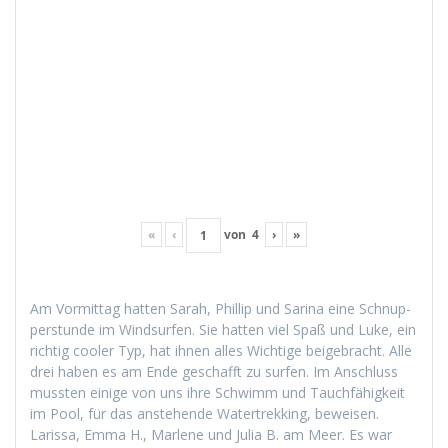
«
‹
von
4
›
»
Am Vor­mit­tag hat­ten Sarah, Phillip und Sari­na eine Schnup­
per­stunde im Wind­sur­fen. Sie hat­ten viel Spaß und Luke, ein
richtig cool­er Typ, hat ihnen alles Wichtige beige­bracht. Alle
drei haben es am Ende geschafft zu sur­fen. Im Anschluss
mussten einige von uns ihre Schwimm und Tauch­fähigkeit
im Pool, für das anste­hende Watertrekking, beweisen.
Laris­sa, Emma H., Mar­lene und Julia B. am Meer. Es war