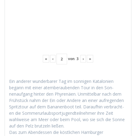
«
‹
von
3
›
»
Ein ander­er wun­der­bar­er Tag im son­ni­gen Kat­alonien
begann mit ein­er atem­ber­auben­den Tour in den Son­
nenauf­gang hin­ter den Phyrenäen. Unmit­tel­bar nach dem
Früh­stück nahm der Ein oder Andere an ein­er aufre­gen­den
Spritz­tour auf dem Bana­nen­boot teil. Daraufhin ver­bracht­
en die Som­merurlaub­sportju­gendteil­nehmer ihre Zeit
wahlweise am Meer oder beim Pool, wo sie sich die Sonne
auf den Pelz brutzeln ließen.
Das zum Aben­dessen die köstlichen Ham­burg­er