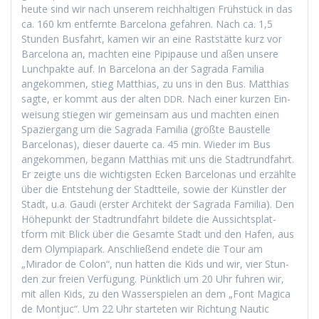
heute sind wir nach unserem reich­halti­gen Früh­stück in das
ca. 160 km ent­fer­nte Barcelona gefahren. Nach ca. 1,5
Stun­den Bus­fahrt, kamen wir an eine Rast­stätte kurz vor
Barcelona an, macht­en eine Pip­i­pause und aßen unsere
Lunch­pak­te auf. In Barcelona an der Sagra­da Famil­ia
angekom­men, stieg Matthias, zu uns in den Bus. Matthias
sagte, er kommt aus der alten
. Nach ein­er kurzen Ein­
DDR
weisung stiegen wir gemein­sam aus und macht­en einen
Spazier­gang um die Sagra­da Famil­ia (größte Baustelle
Barcelonas), dieser dauerte ca. 45 min. Wieder im Bus
angekom­men, begann Matthias mit uns die Stadtrund­fahrt.
Er zeigte uns die wichtig­sten Eck­en Barcelonas und erzählte
über die Entste­hung der Stadt­teile, sowie der Kün­stler der
Stadt, u.a. Gau­di (erster Architekt der Sagra­da Famil­ia). Den
Höhep­unkt der Stadtrund­fahrt bildete die Aus­sicht­splat­
tform mit Blick über die Gesamte Stadt und den Hafen, aus
dem Olympia­park. Anschließend endete die Tour am
„Mirador de Colon“, nun hat­ten die Kids und wir, vier Stun­
den zur freien Ver­fü­gung. Pünk­tlich um 20 Uhr fuhren wir,
mit allen Kids, zu den Wasser­spie­len an dem „Font Mag­i­ca
de Mon­tjuc“. Um 22 Uhr starteten wir Rich­tung Nau­tic