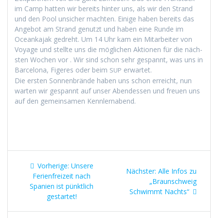
im Camp hat­ten wir bere­its hin­ter uns, als wir den Strand
und den Pool unsich­er macht­en. Einige haben bere­its das
Ange­bot am Strand genutzt und haben eine Runde im
Oceanka­jak gedreht. Um 14 Uhr kam ein Mitar­beit­er von
Voy­age und stellte uns die möglichen Aktio­nen für die näch­
sten Wochen vor . Wir sind schon sehr ges­pan­nt, was uns in
Barcelona, Figeres oder beim
erwartet.
SUP
Die ersten Son­nen­brände haben uns schon erre­icht, nun
warten wir ges­pan­nt auf unser Aben­dessen und freuen uns
auf den gemein­samen Kennlernabend.
Beitragsnavigation
Vorheriger
Vorherige:
Unsere
Nächster
Nächster:
Alle Infos zu
Beitrag:
Ferienfreizeit nach
Beitrag:
„Braunschweig
Spanien ist pünktlich
Schwimmt Nachts“
gestartet!