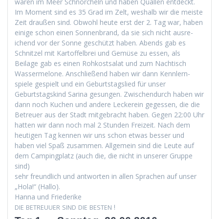
waren im Meer Schnorcheln und haben Quallen ent­deckt.
Im Moment sind es 35 Grad im Zelt, weshalb wir die meiste
Zeit draußen sind. Obwohl heute erst der 2. Tag war, haben
einige schon einen Son­nen­brand, da sie sich nicht aus­re­
ichend vor der Sonne geschützt haben. Abends gab es
Schnitzel mit Kartof­fel­brei und Gemüse zu essen, als
Beilage gab es einen Rohkost­salat und zum Nachtisch
Wasser­mel­one. Anschließend haben wir dann Kennlern­
spiele gespielt und ein Geburt­stagslied für unser
Geburt­stagskind Sari­na gesun­gen. Zwis­chen­durch haben wir
dann noch Kuchen und andere Leck­ere­in gegessen, die die
Betreuer aus der Stadt mit­ge­bracht haben. Gegen 22:00 Uhr
hat­ten wir dann noch mal 2 Stun­den Freizeit. Nach dem
heuti­gen Tag ken­nen wir uns schon etwas bess­er und
haben viel Spaß zusam­men. All­ge­mein sind die Leute auf
dem Camp­ing­platz (auch die, die nicht in unser­er Gruppe
sind)
sehr fre­undlich und antworten in allen Sprachen auf unser
„Hola!“ (Hal­lo).
Han­na und Friederike
!
DIE
BETREUUER
SIND
DIE
BESTEN