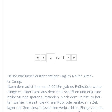
«
‹
von
3
›
»
Heute war unser erster richtiger Tag im Nau­tic Alma­
ta Camp.
Nach dem auf­ste­hen um 9.00 Uhr gab es Früh­stück, wobei
einige es lei­der nicht aus dem Bett schafften und erst eine
halbe Stunde später auf­s­tanden. Nach dem Früh­stück hat­
ten wir viel Freizeit, die wir am Pool oder ein­fach im Zelt­
lager mit Gemein­schaftsspie­len ver­bracht­en. Einige von uns