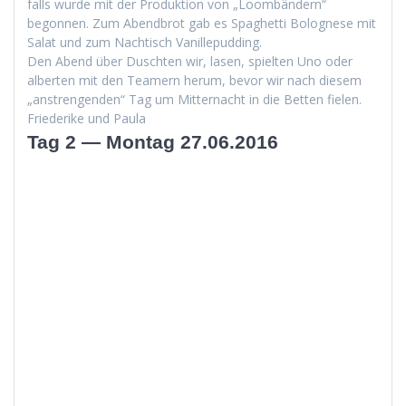
falls wurde mit der Pro­duk­tion von „Loom­bän­dern“
begonnen. Zum Abend­brot gab es Spaghet­ti Bolog­nese mit
Salat und zum Nachtisch Vanillepudding.
Den Abend über Duscht­en wir, lasen, spiel­ten Uno oder
alberten mit den Team­ern herum, bevor wir nach diesem
„anstren­gen­den“ Tag um Mit­ter­nacht in die Bet­ten fielen.
Friederike und Paula
Tag 2 — Montag 27.06.2016