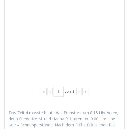
«
‹
von
3
›
»
Das Zelt 4 musste heute das Früh­stück um 8.15 Uhr holen,
denn Friederike M. und Han­na B. hat­ten um 9.00 Uhr eine
– Schnup­per­stunde. Nach dem Früh­stück blieben fast
SUP