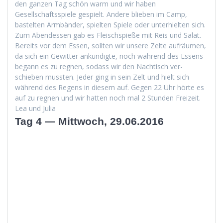
den ganzen Tag schön warm und wir haben
Gesellschaftsspiele gespielt. Andere blieben im Camp,
bastel­ten Arm­bän­der, spiel­ten Spiele oder unter­hiel­ten sich.
Zum Aben­dessen gab es Fleis­chspieße mit Reis und Salat.
Bere­its vor dem Essen, soll­ten wir unsere Zelte aufräu­men,
da sich ein Gewit­ter ankündigte, noch während des Essens
begann es zu reg­nen, sodass wir den Nachtisch ver­
schieben mussten. Jed­er ging in sein Zelt und hielt sich
während des Regens in diesem auf. Gegen 22 Uhr hörte es
auf zu reg­nen und wir hat­ten noch mal 2 Stun­den Freizeit.
Lea und Julia
Tag 4 — Mittwoch, 29.06.2016