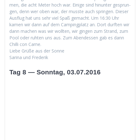
men, die acht Meter hoch war. Einige sind hin­unter gesprun­
gen, denn wer oben war, der musste auch sprin­gen. Dieser
Aus­flug hat uns sehr viel Spaß gemacht. Um 16:30 Uhr
kamen wir dann auf dem Camp­ing­platz an. Dort durften wir
dann machen was wir woll­ten, wir gin­gen zum Strand, zum
Pool oder ruht­en uns aus. Zum Aben­dessen gab es dann
Chilli con Carne.
Liebe Grüße aus der Sonne
Sari­na und Frederik
Tag 8 — Sonntag, 03.07.2016