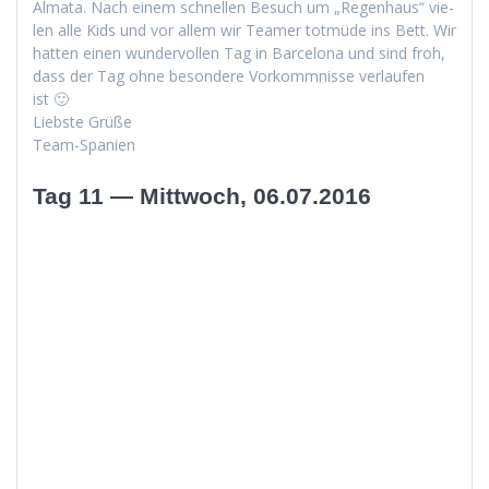
Alma­ta. Nach einem schnellen Besuch um „Regen­haus“ vie­
len alle Kids und vor allem wir Team­er tot­müde ins Bett. Wir
hat­ten einen wun­der­vollen Tag in Barcelona und sind froh,
dass der Tag ohne beson­dere Vorkomm­nisse ver­laufen
ist 🙂
Lieb­ste Grüße
Team-Spanien
Tag 11 — Mittwoch, 06.07.2016