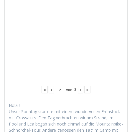
«
‹
von
3
›
»
Hola !
Unser Son­ntag startete mit einem wun­der­vollen Früh­stück
mit Cros­saints. Den Tag ver­bracht­en wir am Strand, im
Pool und Lea begab sich noch ein­mal auf die Moun­tain­bike-
Schnorchel-Tour. Andere genossen den Tag im Camp mit