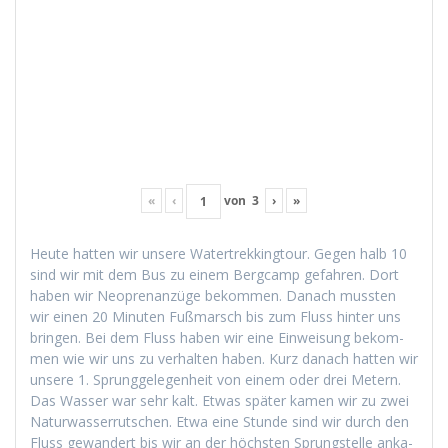
«
‹
von
3
›
»
Heute hat­ten wir unsere Watertrekking­tour. Gegen halb 10
sind wir mit dem Bus zu einem Bergcamp gefahren. Dort
haben wir Neo­pre­nanzüge bekom­men. Danach mussten
wir einen 20 Minuten Fuß­marsch bis zum Fluss hin­ter uns
brin­gen. Bei dem Fluss haben wir eine Ein­weisung bekom­
men wie wir uns zu ver­hal­ten haben. Kurz danach hat­ten wir
unsere 1. Sprunggele­gen­heit von einem oder drei Metern.
Das Wass­er war sehr kalt. Etwas später kamen wir zu zwei
Natur­wasser­rutschen. Etwa eine Stunde sind wir durch den
Fluss gewan­dert bis wir an der höch­sten Sprung­stelle anka­