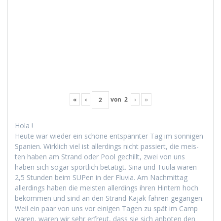
«
‹
von
2
›
»
Hola !
Heute war wieder ein schöne entspan­nter Tag im son­ni­gen
Spanien. Wirk­lich viel ist allerd­ings nicht passiert, die meis­
ten haben am Strand oder Pool gechillt, zwei von uns
haben sich sog­ar sportlich betätigt. Sina und Tuu­la waren
2,5 Stun­den beim SUPen in der Flu­via. Am Nach­mit­tag
allerd­ings haben die meis­ten allerd­ings ihren Hin­tern hoch
bekom­men und sind an den Strand Kajak fahren gegan­gen.
Weil ein paar von uns vor eini­gen Tagen zu spät im Camp
waren, waren wir sehr erfreut, dass sie sich anboten den