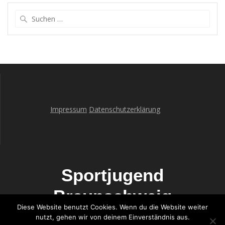
Suche
nach:
Impressum
Datenschutzerklärung
Sportjugend
Braunschweig
Diese Website benutzt Cookies. Wenn du die Website weiter
nutzt, gehen wir von deinem Einverständnis aus.
© 2026 Sportjugend Braunschweig. WordPress mit dem