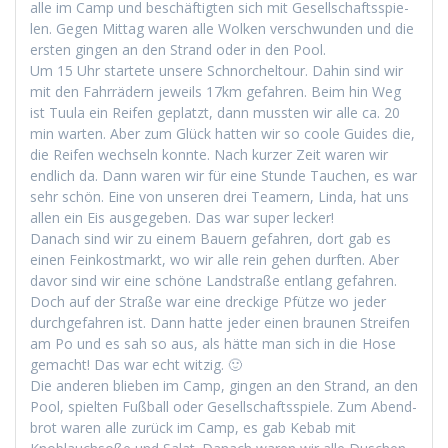
alle im Camp und beschäftigten sich mit Gesellschaftsspie­
len. Gegen Mit­tag waren alle Wolken ver­schwun­den und die
ersten gin­gen an den Strand oder in den Pool.
Um 15 Uhr startete unsere Schnorchel­tour. Dahin sind wir
mit den Fahrrädern jew­eils 17km gefahren. Beim hin Weg
ist Tuu­la ein Reifen geplatzt, dann mussten wir alle ca. 20
min warten. Aber zum Glück hat­ten wir so coole Guides die,
die Reifen wech­seln kon­nte. Nach kurz­er Zeit waren wir
endlich da. Dann waren wir für eine Stunde Tauchen, es war
sehr schön. Eine von unseren drei Team­ern, Lin­da, hat uns
allen ein Eis aus­gegeben. Das war super lecker!
Danach sind wir zu einem Bauern gefahren, dort gab es
einen Feinkost­markt, wo wir alle rein gehen durften. Aber
davor sind wir eine schöne Land­straße ent­lang gefahren.
Doch auf der Straße war eine dreck­ige Pfütze wo jed­er
durchge­fahren ist. Dann hat­te jed­er einen braunen Streifen
am Po und es sah so aus, als hätte man sich in die Hose
gemacht! Das war echt witzig. 🙂
Die anderen blieben im Camp, gin­gen an den Strand, an den
Pool, spiel­ten Fußball oder Gesellschaftsspiele. Zum Abend­
brot waren alle zurück im Camp, es gab Kebab mit