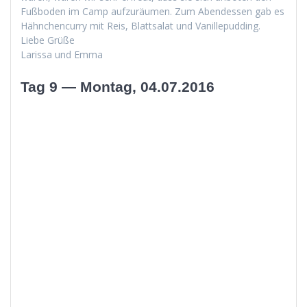
Fuß­bo­den im Camp aufzuräu­men. Zum Aben­dessen gab es
Häh­nchen­cur­ry mit Reis, Blattsalat und Vanillepudding.
Liebe Grüße
Laris­sa und Emma
Tag 9 — Montag, 04.07.2016