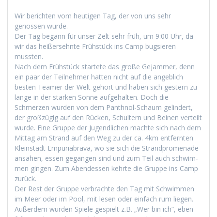
Wir bericht­en vom heuti­gen Tag, der von uns sehr
genossen wurde.
Der Tag begann für unser Zelt sehr früh, um 9:00 Uhr, da
wir das heißersehnte Früh­stück ins Camp bugsieren
mussten.
Nach dem Früh­stück startete das große Gejam­mer, denn
ein paar der Teil­nehmer hat­ten nicht auf die ange­blich
besten Team­er der Welt gehört und haben sich gestern zu
lange in der starken Sonne aufge­hal­ten. Doch die
Schmerzen wur­den von dem Pan­th­nol-Schaum gelin­dert,
der großzügig auf den Rück­en, Schul­tern und Beinen verteilt
wurde. Eine Gruppe der Jugendlichen machte sich nach dem
Mit­tag am Strand auf den Weg zu der ca. 4km ent­fer­n­ten
Kle­in­stadt Empuriabra­va, wo sie sich die Strand­prom­e­nade
ansa­hen, essen gegan­gen sind und zum Teil auch schwim­
men gin­gen. Zum Aben­dessen kehrte die Gruppe ins Camp
zurück.
Der Rest der Gruppe ver­brachte den Tag mit Schwim­men
im Meer oder im Pool, mit lesen oder ein­fach rum liegen.
Außer­dem wur­den Spiele gespielt z.B. „Wer bin ich“, eben­