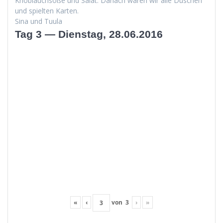
Knoblauch­soße und Salat. Danach waren wir alle Duschen
und spiel­ten Karten.
Sina und Tuula
Tag 3 — Dienstag, 28.06.2016
«
‹
von
3
›
»