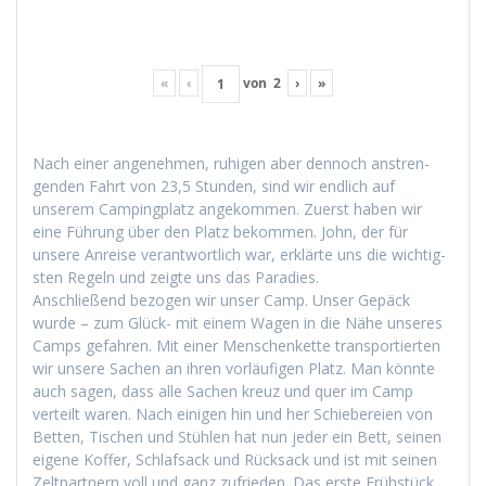
«
‹
von
2
›
»
Nach ein­er angenehmen, ruhi­gen aber den­noch anstren­
gen­den Fahrt von 23,5 Stun­den, sind wir endlich auf
unserem Camp­ing­platz angekom­men. Zuerst haben wir
eine Führung über den Platz bekom­men. John, der für
unsere Anreise ver­ant­wortlich war, erk­lärte uns die wichtig­
sten Regeln und zeigte uns das Paradies.
Anschließend bezo­gen wir unser Camp. Unser Gepäck
wurde – zum Glück- mit einem Wagen in die Nähe unseres
Camps gefahren. Mit ein­er Men­schen­kette trans­portierten
wir unsere Sachen an ihren vor­läu­fi­gen Platz. Man kön­nte
auch sagen, dass alle Sachen kreuz und quer im Camp
verteilt waren. Nach eini­gen hin und her Schiebereien von
Bet­ten, Tis­chen und Stühlen hat nun jed­er ein Bett, seinen
eigene Kof­fer, Schlaf­sack und Rück­sack und ist mit seinen
Zelt­part­nern voll und ganz zufrieden. Das erste Früh­stück