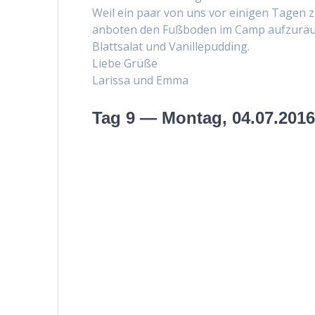
Weil ein paar von uns vor eini­gen Tagen z
anboten den Fuß­bo­den im Camp aufzuräu­
Blattsalat und Vanillepudding.
Liebe Grüße
Laris­sa und Emma
Tag 9 — Montag, 04.07.201