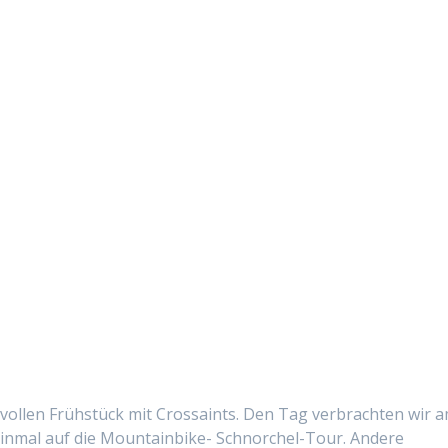
vollen Früh­stück mit Cros­saints. Den Tag ver­bracht­en wir 
in­mal auf die Moun­tain­bike- Schnorchel-Tour. Andere