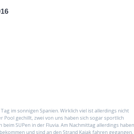
016
 im son­ni­gen Spanien. Wirk­lich viel ist allerd­ings nicht
r Pool gechillt, zwei von uns haben sich sog­ar sportlich
n beim SUPen in der Flu­via. Am Nach­mit­tag allerd­ings habe
ch bekom­men und sind an den Strand Kajak fahren gegan­gen.