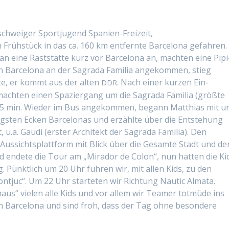
­schweiger Sportju­gend Spanien-Freizeit,
 Früh­stück in das ca. 160 km ent­fer­nte Barcelona gefahren.
an eine Rast­stätte kurz vor Barcelona an, macht­en eine Pip­i
n Barcelona an der Sagra­da Famil­ia angekom­men, stieg
te, er kommt aus der alten
. Nach ein­er kurzen Ein­
DDR
cht­en einen Spazier­gang um die Sagra­da Famil­ia (größte
. 45 min. Wieder im Bus angekom­men, begann Matthias mit u
tig­sten Eck­en Barcelonas und erzählte über die Entste­hung
, u.a. Gau­di (erster Architekt der Sagra­da Famil­ia). Den
Aus­sicht­splat­tform mit Blick über die Gesamte Stadt und de
 endete die Tour am „Mirador de Colon“, nun hat­ten die Ki
g. Pünk­tlich um 20 Uhr fuhren wir, mit allen Kids, zu den
n­tjuc“. Um 22 Uhr starteten wir Rich­tung Nau­tic Alma­ta.
s“ vie­len alle Kids und vor allem wir Team­er tot­müde ins
 in Barcelona und sind froh, dass der Tag ohne beson­dere