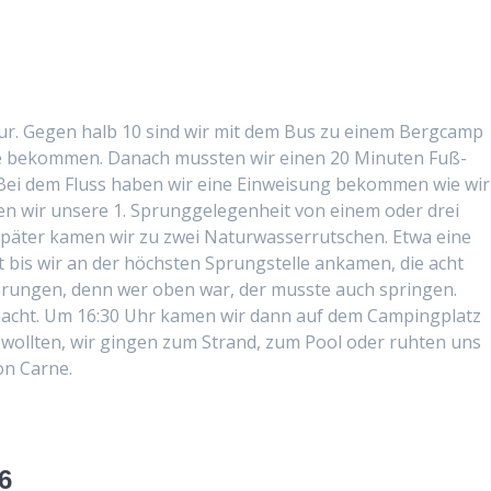
our. Gegen halb 10 sind wir mit dem Bus zu einem Bergcamp
e bekom­men. Danach mussten wir einen 20 Minuten Fuß­
. Bei dem Fluss haben wir eine Ein­weisung bekom­men wie wir
ten wir unsere 1. Sprunggele­gen­heit von einem oder drei
später kamen wir zu zwei Natur­wasser­rutschen. Etwa eine
 bis wir an der höch­sten Sprung­stelle anka­men, die acht
prun­gen, denn wer oben war, der musste auch sprin­gen.
macht. Um 16:30 Uhr kamen wir dann auf dem Camp­ing­platz
woll­ten, wir gin­gen zum Strand, zum Pool oder ruht­en uns
on Carne.
6