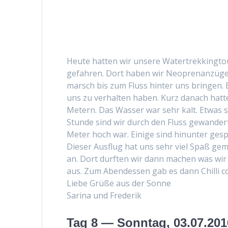
Heute hat­ten wir unsere Watertrekking­t
gefahren. Dort haben wir Neo­pre­nanzüg
marsch bis zum Fluss hin­ter uns brin­gen
uns zu ver­hal­ten haben. Kurz danach hat­
Metern. Das Wass­er war sehr kalt. Etwas 
Stunde sind wir durch den Fluss gewan­dert
Meter hoch war. Einige sind hin­unter ges
Dieser Aus­flug hat uns sehr viel Spaß ge
an. Dort durften wir dann machen was wir 
aus. Zum Aben­dessen gab es dann Chilli c
Liebe Grüße aus der Sonne
Sari­na und Frederik
Tag 8 — Sonntag, 03.07.201