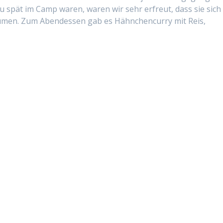
u spät im Camp waren, waren wir sehr erfreut, dass sie sich
men. Zum Aben­dessen gab es Häh­nchen­cur­ry mit Reis,
6