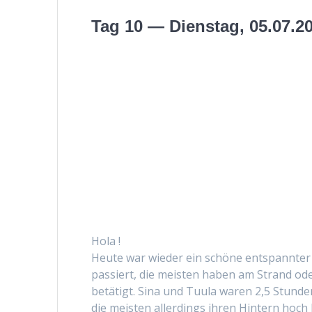
Tag 10 — Dienstag, 05.07.2
Hola !
Heute war wieder ein schöne entspan­nter Tag
passiert, die meis­ten haben am Strand ode
betätigt. Sina und Tuu­la waren 2,5 Stun­de
die meis­ten allerd­ings ihren Hin­tern ho