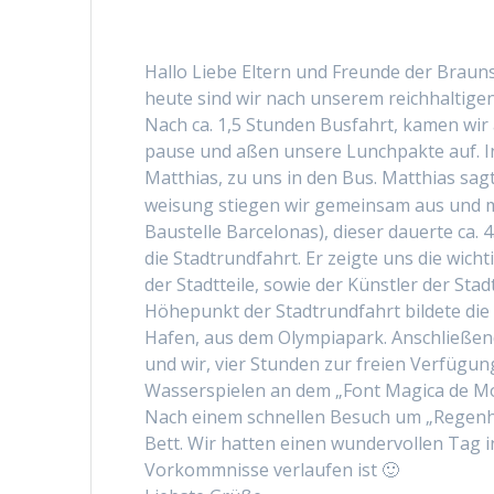
Hal­lo Liebe Eltern und Fre­unde der Braun
heute sind wir nach unserem reich­halti­gen
Nach ca. 1,5 Stun­den Bus­fahrt, kamen wir 
pause und aßen unsere Lunch­pak­te auf. I
Matthias, zu uns in den Bus. Matthias sag
weisung stiegen wir gemein­sam aus und ma
Baustelle Barcelonas), dieser dauerte ca
die Stadtrund­fahrt. Er zeigte uns die wich
der Stadt­teile, sowie der Kün­stler der Stadt
Höhep­unkt der Stadtrund­fahrt bildete die 
Hafen, aus dem Olympia­park. Anschließend
und wir, vier Stun­den zur freien Ver­fü­gun
Wasser­spie­len an dem „Font Mag­i­ca de Mo
Nach einem schnellen Besuch um „Regen­hau
Bett. Wir hat­ten einen wun­der­vollen Tag
Vorkomm­nisse ver­laufen ist 🙂