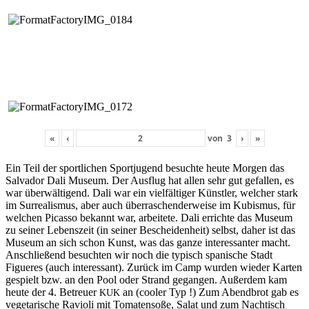
«
‹
von
3
›
»
Ein Teil der sportlichen Sportju­gend besuchte heute Mor­gen das
Sal­vador Dali Muse­um. Der Aus­flug hat allen sehr gut gefall­en, es
war über­wälti­gend. Dali war ein vielfältiger Kün­stler, welch­er stark
im Sur­re­al­is­mus, aber auch über­raschen­der­weise im Kubis­mus, für
welchen Picas­so bekan­nt war, arbeit­ete. Dali errichte das Muse­um
zu sein­er Leben­szeit (in sein­er Beschei­den­heit) selb­st, daher ist das
Muse­um an sich schon Kun­st, was das ganze inter­es­san­ter macht.
Anschließend besucht­en wir noch die typ­isch spanis­che Stadt
Figueres (auch inter­es­sant). Zurück im Camp wur­den wieder Karten
gespielt bzw. an den Pool oder Strand gegan­gen. Außer­dem kam
heute der 4. Betreuer
an (cool­er Typ !) Zum Abend­brot gab es
KUK
veg­e­tarische Ravi­o­li mit Tomaten­soße, Salat und zum Nachtisch