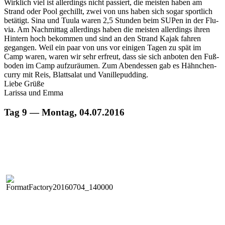
Wirk­lich viel ist allerd­ings nicht passiert, die meis­ten haben am
Strand oder Pool gechillt, zwei von uns haben sich sog­ar sportlich
betätigt. Sina und Tuu­la waren 2,5 Stun­den beim SUPen in der Flu­
via. Am Nach­mit­tag allerd­ings haben die meis­ten allerd­ings ihren
Hin­tern hoch bekom­men und sind an den Strand Kajak fahren
gegan­gen. Weil ein paar von uns vor eini­gen Tagen zu spät im
Camp waren, waren wir sehr erfreut, dass sie sich anboten den Fuß­
bo­den im Camp aufzuräu­men. Zum Aben­dessen gab es Häh­nchen­
cur­ry mit Reis, Blattsalat und Vanillepudding.
Liebe Grüße
Laris­sa und Emma
Tag 9 — Montag, 04.07.2016