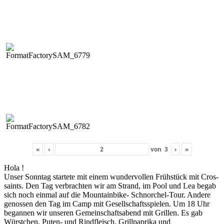
«
‹
von
3
›
»
Hola !
Unser Son­ntag startete mit einem wun­der­vollen Früh­stück mit Cros­
saints. Den Tag ver­bracht­en wir am Strand, im Pool und Lea begab
sich noch ein­mal auf die Moun­tain­bike- Schnorchel-Tour. Andere
genossen den Tag im Camp mit Gesellschaftsspie­len. Um 18 Uhr
began­nen wir unseren Gemein­schaftsabend mit Grillen. Es gab
Würstchen, Puten- und Rind­fleisch, Grill­pa­pri­ka und