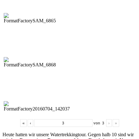
«
‹
von
3
›
»
Heute hat­ten wir unsere Watertrekking­tour. Gegen halb 10 sind wir