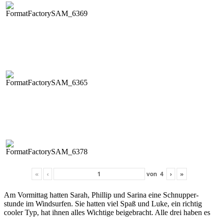
«
‹
von
4
›
»
Am Vor­mit­tag hat­ten Sarah, Phillip und Sari­na eine Schnup­per­
stunde im Wind­sur­fen. Sie hat­ten viel Spaß und Luke, ein richtig
cool­er Typ, hat ihnen alles Wichtige beige­bracht. Alle drei haben es