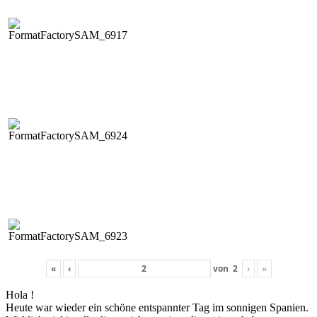
«
‹
von
2
›
»
Hola !
Heute war wieder ein schöne entspan­nter Tag im son­ni­gen Spanien.