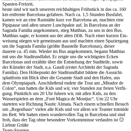
Spanien-Freizeit,
heute sind wir nach unserem reich­halti­gen Früh­stück in das ca. 160
km ent­fer­nte Barcelona gefahren. Nach ca. 1,5 Stun­den Bus­fahrt,
kamen wir an eine Rast­stätte kurz vor Barcelona an, macht­en eine
Pip­i­pause und aßen unsere Lunch­pak­te auf. In Barcelona an der
Sagra­da Famil­ia angekom­men, stieg Matthias, zu uns in den Bus.
Matthias sagte, er kommt aus der alten
. Nach ein­er kurzen Ein­
DDR
weisung stiegen wir gemein­sam aus und macht­en einen Spazier­gang
um die Sagra­da Famil­ia (größte Baustelle Barcelonas), dieser
dauerte ca. 45 min. Wieder im Bus angekom­men, begann Matthias
mit uns die Stadtrund­fahrt. Er zeigte uns die wichtig­sten Eck­en
Barcelonas und erzählte über die Entste­hung der Stadt­teile, sowie
der Kün­stler der Stadt, u.a. Gau­di (erster Architekt der Sagra­da
Famil­ia). Den Höhep­unkt der Stadtrund­fahrt bildete die Aus­sicht­
splat­tform mit Blick über die Gesamte Stadt und den Hafen, aus
dem Olympia­park. Anschließend endete die Tour am „Mirador de
Colon“, nun hat­ten die Kids und wir, vier Stun­den zur freien Ver­fü­
gung. Pünk­tlich um 20 Uhr fuhren wir, mit allen Kids, zu den
Wasser­spie­len an dem „Font Mag­i­ca de Mon­tjuc“. Um 22 Uhr
starteten wir Rich­tung Nau­tic Alma­ta. Nach einem schnellen Besuch
um „Regen­haus“ vie­len alle Kids und vor allem wir Team­er tot­müde
ins Bett. Wir hat­ten einen wun­der­vollen Tag in Barcelona und sind
froh, dass der Tag ohne beson­dere Vorkomm­nisse ver­laufen ist 🙂
Lieb­ste Grüße
Team-Spanien