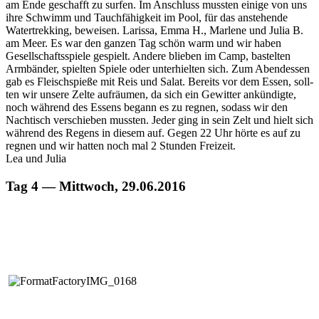
am Ende geschafft zu sur­fen. Im Anschluss mussten einige von uns
ihre Schwimm und Tauch­fähigkeit im Pool, für das anste­hende
Watertrekking, beweisen. Laris­sa, Emma H., Mar­lene und Julia B.
am Meer. Es war den ganzen Tag schön warm und wir haben
Gesellschaftsspiele gespielt. Andere blieben im Camp, bastel­ten
Arm­bän­der, spiel­ten Spiele oder unter­hiel­ten sich. Zum Aben­dessen
gab es Fleis­chspieße mit Reis und Salat. Bere­its vor dem Essen, soll­
ten wir unsere Zelte aufräu­men, da sich ein Gewit­ter ankündigte,
noch während des Essens begann es zu reg­nen, sodass wir den
Nachtisch ver­schieben mussten. Jed­er ging in sein Zelt und hielt sich
während des Regens in diesem auf. Gegen 22 Uhr hörte es auf zu
reg­nen und wir hat­ten noch mal 2 Stun­den Freizeit.
Lea und Julia
Tag 4 — Mittwoch, 29.06.2016