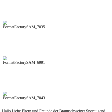
Hal­lo Liebe Eltern und Fre­unde der Braun­schweiger Sportju­gend