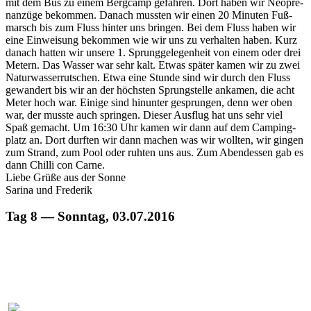
mit dem Bus zu einem Bergcamp gefahren. Dort haben wir Neo­pre­
nanzüge bekom­men. Danach mussten wir einen 20 Minuten Fuß­
marsch bis zum Fluss hin­ter uns brin­gen. Bei dem Fluss haben wir
eine Ein­weisung bekom­men wie wir uns zu ver­hal­ten haben. Kurz
danach hat­ten wir unsere 1. Sprunggele­gen­heit von einem oder drei
Metern. Das Wass­er war sehr kalt. Etwas später kamen wir zu zwei
Natur­wasser­rutschen. Etwa eine Stunde sind wir durch den Fluss
gewan­dert bis wir an der höch­sten Sprung­stelle anka­men, die acht
Meter hoch war. Einige sind hin­unter gesprun­gen, denn wer oben
war, der musste auch sprin­gen. Dieser Aus­flug hat uns sehr viel
Spaß gemacht. Um 16:30 Uhr kamen wir dann auf dem Camp­ing­
platz an. Dort durften wir dann machen was wir woll­ten, wir gin­gen
zum Strand, zum Pool oder ruht­en uns aus. Zum Aben­dessen gab es
dann Chilli con Carne.
Liebe Grüße aus der Sonne
Sari­na und Frederik
Tag 8 — Sonntag, 03.07.2016