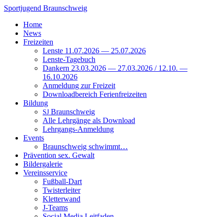
Zum
Sportjugend
Braunschweig
Inhalt
Home
springen
News
Freizeiten
Lenste 11.07.2026 — 25.07.2026
Lenste-Tagebuch
Dankern 23.03.2026 — 27.03.2026 / 12.10. —
16.10.2026
Anmeldung zur Freizeit
Downloadbereich Ferienfreizeiten
Bildung
Braunschweig
SJ
Alle Lehrgänge als Download
Lehrgangs-Anmeldung
Events
Braunschweig schwimmt…
Prävention sex. Gewalt
Bildergalerie
Vereinsservice
Fußball-Dart
Twisterleiter
Kletterwand
J‑Teams
Social Media Leitfaden