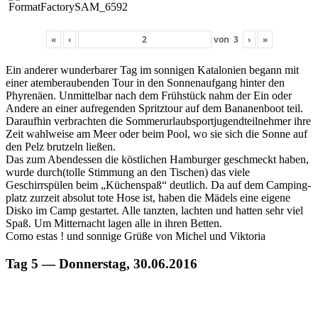
«
‹
von
3
›
»
Ein ander­er wun­der­bar­er Tag im son­ni­gen Kat­alonien begann mit
ein­er atem­ber­auben­den Tour in den Son­nenauf­gang hin­ter den
Phyrenäen. Unmit­tel­bar nach dem Früh­stück nahm der Ein oder
Andere an ein­er aufre­gen­den Spritz­tour auf dem Bana­nen­boot teil.
Daraufhin ver­bracht­en die Som­merurlaub­sportju­gendteil­nehmer ihre
Zeit wahlweise am Meer oder beim Pool, wo sie sich die Sonne auf
den Pelz brutzeln ließen.
Das zum Aben­dessen die köstlichen Ham­burg­er geschmeckt haben,
wurde durch(tolle Stim­mung an den Tis­chen) das viele
Geschirrspülen beim „Küchenspaß“ deut­lich. Da auf dem Camp­ing­
platz zurzeit abso­lut tote Hose ist, haben die Mädels eine eigene
Disko im Camp ges­tartet. Alle tanzten, lacht­en und hat­ten sehr viel
Spaß. Um Mit­ter­nacht lagen alle in ihren Betten.
Como estas ! und son­nige Grüße von Michel und Viktoria
Tag 5 — Donnerstag, 30.06.2016