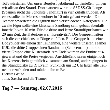
Tofuwürstchen. Um unser Bergfest gebührend zu genießen, gin­gen
wir alle an den Strand. Dort starteten wir eine SSDSS-Chal­lenge
(Spanien sucht die Schön­ste Sand­fig­ur) in vier Zufalls­grup­pen. Als
erstes sollte ein Meeres­be­wohn­er in 10 min gebaut wer­den. Die
Team­er bew­erteten die Fig­uren nach ver­schiede­nen Kat­e­gorien. Die
zweite Fig­ur sollte eine klas­sis­che Sand­burg sein, gebaut eben­falls
inner­halb von 10 min. Für die dritte und let­zte Strand­fig­ur hat­ten wir
20 min Zeit, die Kat­e­gorie war „Kreativ­ität“. Die Grup­pen ließen
sich die ver­schieden­sten Dinge ein­fall­en. Eine Gruppe baute einen
Body­bilder aus einem der Teil­nehmer, eine weit­ere unseren Team­er
, die dritte Gruppe einen Sand­mann (Schnee­mann) und die
KUK
vierte Gruppe eine Küsten­stadt. Am Ende wur­den die Punk­te aus­
gew­ertet und die Preise vergeben. Anschließend saßen einige noch
bei Kerzen­schein gemütlich zusam­men am Strand, andere gin­gen in
die Strand­ddisko zu
Evelin. Pünk­tlich um 12 Uhr lagen alle Teil­
DJ
nehmer zufrieden und müde in ihrem Bett.
Lieb­ste Grüße
Julia, Sascha und die Teamer
Tag 7 — Samstag, 02.07.2016