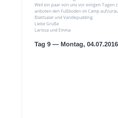
Weil ein paar von uns vor eini­gen Tagen z
anboten den Fuß­bo­den im Camp aufzuräu­
Blattsalat und Vanillepudding.
Liebe Grüße
Laris­sa und Emma
Tag 9 — Montag, 04.07.201