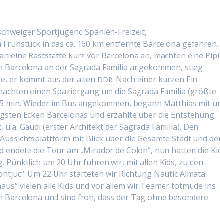
­schweiger Sportju­gend Spanien-Freizeit,
 Früh­stück in das ca. 160 km ent­fer­nte Barcelona gefahren.
an eine Rast­stätte kurz vor Barcelona an, macht­en eine Pip­i
n Barcelona an der Sagra­da Famil­ia angekom­men, stieg
te, er kommt aus der alten
. Nach ein­er kurzen Ein­
DDR
cht­en einen Spazier­gang um die Sagra­da Famil­ia (größte
. 45 min. Wieder im Bus angekom­men, begann Matthias mit u
tig­sten Eck­en Barcelonas und erzählte über die Entste­hung
, u.a. Gau­di (erster Architekt der Sagra­da Famil­ia). Den
Aus­sicht­splat­tform mit Blick über die Gesamte Stadt und de
 endete die Tour am „Mirador de Colon“, nun hat­ten die Ki
g. Pünk­tlich um 20 Uhr fuhren wir, mit allen Kids, zu den
n­tjuc“. Um 22 Uhr starteten wir Rich­tung Nau­tic Alma­ta.
s“ vie­len alle Kids und vor allem wir Team­er tot­müde ins
 in Barcelona und sind froh, dass der Tag ohne beson­dere