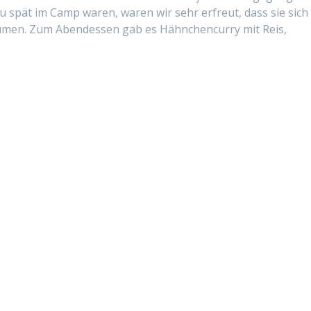
u spät im Camp waren, waren wir sehr erfreut, dass sie sich
men. Zum Aben­dessen gab es Häh­nchen­cur­ry mit Reis,
6