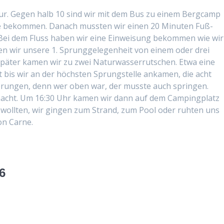
our. Gegen halb 10 sind wir mit dem Bus zu einem Bergcamp
e bekom­men. Danach mussten wir einen 20 Minuten Fuß­
. Bei dem Fluss haben wir eine Ein­weisung bekom­men wie wir
ten wir unsere 1. Sprunggele­gen­heit von einem oder drei
später kamen wir zu zwei Natur­wasser­rutschen. Etwa eine
 bis wir an der höch­sten Sprung­stelle anka­men, die acht
prun­gen, denn wer oben war, der musste auch sprin­gen.
macht. Um 16:30 Uhr kamen wir dann auf dem Camp­ing­platz
woll­ten, wir gin­gen zum Strand, zum Pool oder ruht­en uns
on Carne.
6