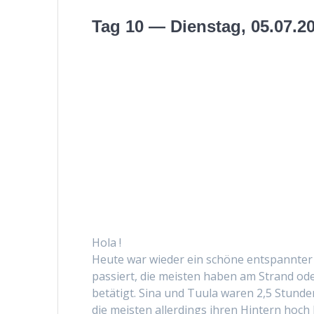
Tag 10 — Dienstag, 05.07.2
Hola !
Heute war wieder ein schöne entspan­nter Tag
passiert, die meis­ten haben am Strand ode
betätigt. Sina und Tuu­la waren 2,5 Stun­de
die meis­ten allerd­ings ihren Hin­tern ho