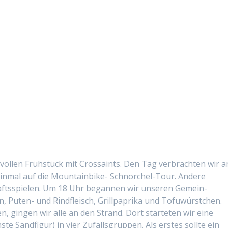
vollen Früh­stück mit Cros­saints. Den Tag ver­bracht­en wir 
in­mal auf die Moun­tain­bike- Schnorchel-Tour. Andere
ftsspie­len. Um 18 Uhr began­nen wir unseren Gemein­
 Puten- und Rind­fleisch, Grill­pa­pri­ka und Tofuwürstchen.
gin­gen wir alle an den Strand. Dort starteten wir eine
e Sand­fig­ur) in vier Zufalls­grup­pen. Als erstes sollte ein