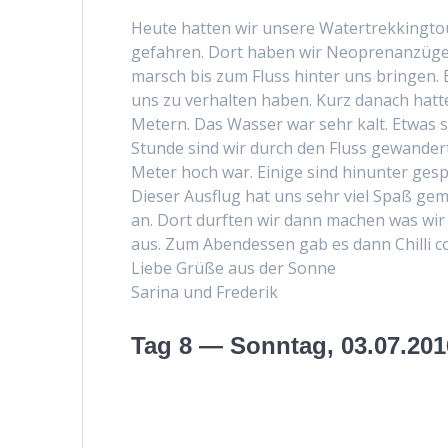
Heute hat­ten wir unsere Watertrekking­t
gefahren. Dort haben wir Neo­pre­nanzüg
marsch bis zum Fluss hin­ter uns brin­gen
uns zu ver­hal­ten haben. Kurz danach hat­
Metern. Das Wass­er war sehr kalt. Etwas 
Stunde sind wir durch den Fluss gewan­dert
Meter hoch war. Einige sind hin­unter ges
Dieser Aus­flug hat uns sehr viel Spaß ge
an. Dort durften wir dann machen was wir 
aus. Zum Aben­dessen gab es dann Chilli c
Liebe Grüße aus der Sonne
Sari­na und Frederik
Tag 8 — Sonntag, 03.07.201