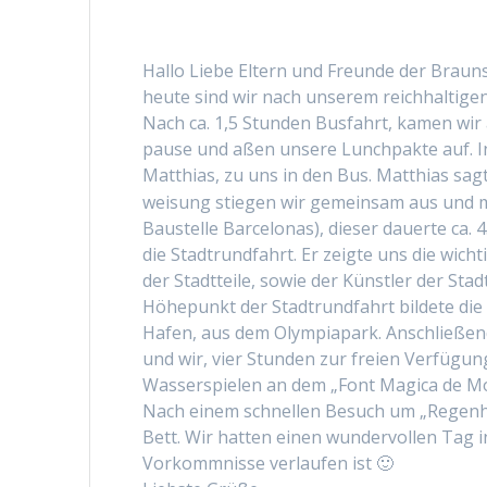
Hal­lo Liebe Eltern und Fre­unde der Braun
heute sind wir nach unserem reich­halti­gen
Nach ca. 1,5 Stun­den Bus­fahrt, kamen wir 
pause und aßen unsere Lunch­pak­te auf. I
Matthias, zu uns in den Bus. Matthias sag
weisung stiegen wir gemein­sam aus und ma
Baustelle Barcelonas), dieser dauerte ca
die Stadtrund­fahrt. Er zeigte uns die wich
der Stadt­teile, sowie der Kün­stler der Stadt
Höhep­unkt der Stadtrund­fahrt bildete die 
Hafen, aus dem Olympia­park. Anschließend
und wir, vier Stun­den zur freien Ver­fü­gun
Wasser­spie­len an dem „Font Mag­i­ca de Mo
Nach einem schnellen Besuch um „Regen­hau
Bett. Wir hat­ten einen wun­der­vollen Tag
Vorkomm­nisse ver­laufen ist 🙂