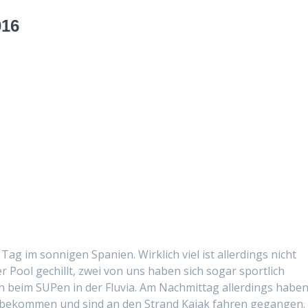
016
 im son­ni­gen Spanien. Wirk­lich viel ist allerd­ings nicht
r Pool gechillt, zwei von uns haben sich sog­ar sportlich
n beim SUPen in der Flu­via. Am Nach­mit­tag allerd­ings habe
ch bekom­men und sind an den Strand Kajak fahren gegan­gen.