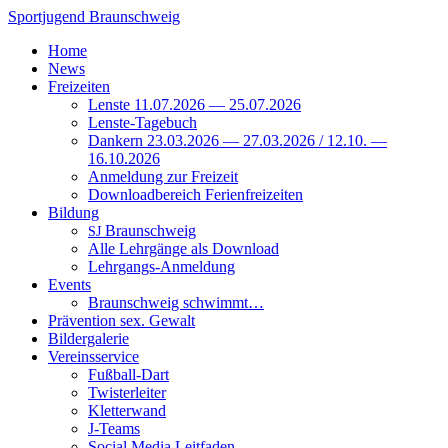
Zum
Sportjugend
Braunschweig
Inhalt
Home
springen
News
Freizeiten
Lenste 11.07.2026 — 25.07.2026
Lenste-Tagebuch
Dankern 23.03.2026 — 27.03.2026 / 12.10. —
16.10.2026
Anmeldung zur Freizeit
Downloadbereich Ferienfreizeiten
Bildung
Braunschweig
SJ
Alle Lehrgänge als Download
Lehrgangs-Anmeldung
Events
Braunschweig schwimmt…
Prävention sex. Gewalt
Bildergalerie
Vereinsservice
Fußball-Dart
Twisterleiter
Kletterwand
J‑Teams
Social Media Leitfaden