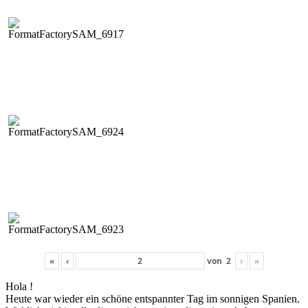
«
‹
von
2
›
»
Hola !
Heute war wieder ein schöne entspan­nter Tag im son­ni­gen Spanien.