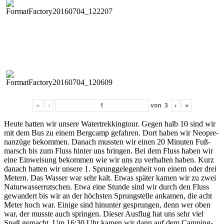
«
‹
von
3
›
»
Heute hat­ten wir unsere Watertrekking­tour. Gegen halb 10 sind wir
mit dem Bus zu einem Bergcamp gefahren. Dort haben wir Neo­pre­
nanzüge bekom­men. Danach mussten wir einen 20 Minuten Fuß­
marsch bis zum Fluss hin­ter uns brin­gen. Bei dem Fluss haben wir
eine Ein­weisung bekom­men wie wir uns zu ver­hal­ten haben. Kurz
danach hat­ten wir unsere 1. Sprunggele­gen­heit von einem oder drei
Metern. Das Wass­er war sehr kalt. Etwas später kamen wir zu zwei
Natur­wasser­rutschen. Etwa eine Stunde sind wir durch den Fluss
gewan­dert bis wir an der höch­sten Sprung­stelle anka­men, die acht
Meter hoch war. Einige sind hin­unter gesprun­gen, denn wer oben
war, der musste auch sprin­gen. Dieser Aus­flug hat uns sehr viel
Spaß gemacht. Um 16:30 Uhr kamen wir dann auf dem Camp­ing­