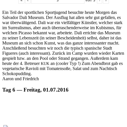
«
‹
von
3
›
»
Ein Teil der sportlichen Sportju­gend besuchte heute Mor­gen das
Sal­vador Dali Muse­um. Der Aus­flug hat allen sehr gut gefall­en, es
war über­wälti­gend. Dali war ein vielfältiger Kün­stler, welch­er stark
im Sur­re­al­is­mus, aber auch über­raschen­der­weise im Kubis­mus, für
welchen Picas­so bekan­nt war, arbeit­ete. Dali errichte das Muse­um
zu sein­er Leben­szeit (in sein­er Beschei­den­heit) selb­st, daher ist das
Muse­um an sich schon Kun­st, was das ganze inter­es­san­ter macht.
Anschließend besucht­en wir noch die typ­isch spanis­che Stadt
Figueres (auch inter­es­sant). Zurück im Camp wur­den wieder Karten
gespielt bzw. an den Pool oder Strand gegan­gen. Außer­dem kam
heute der 4. Betreuer
an (cool­er Typ !) Zum Abend­brot gab es
KUK
veg­e­tarische Ravi­o­li mit Tomaten­soße, Salat und zum Nachtisch
Schokopudding.
Aaron und Friedrich
Tag 6 — Freitag, 01.07.2016