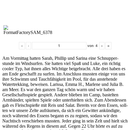
«
‹
von
4
›
»
Am Vor­mit­tag hat­ten Sarah, Phillip und Sari­na eine Schnup­per­
stunde im Wind­sur­fen. Sie hat­ten viel Spaß und Luke, ein richtig
cool­er Typ, hat ihnen alles Wichtige beige­bracht. Alle drei haben es
am Ende geschafft zu sur­fen. Im Anschluss mussten einige von uns
ihre Schwimm und Tauch­fähigkeit im Pool, für das anste­hende
Watertrekking, beweisen. Laris­sa, Emma H., Mar­lene und Julia B.
am Meer. Es war den ganzen Tag schön warm und wir haben
Gesellschaftsspiele gespielt. Andere blieben im Camp, bastel­ten
Arm­bän­der, spiel­ten Spiele oder unter­hiel­ten sich. Zum Aben­dessen
gab es Fleis­chspieße mit Reis und Salat. Bere­its vor dem Essen, soll­
ten wir unsere Zelte aufräu­men, da sich ein Gewit­ter ankündigte,
noch während des Essens begann es zu reg­nen, sodass wir den
Nachtisch ver­schieben mussten. Jed­er ging in sein Zelt und hielt sich
während des Regens in diesem auf. Gegen 22 Uhr hörte es auf zu