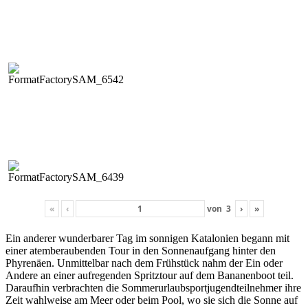
«
‹
von
3
›
»
Ein ander­er wun­der­bar­er Tag im son­ni­gen Kat­alonien begann mit
ein­er atem­ber­auben­den Tour in den Son­nenauf­gang hin­ter den
Phyrenäen. Unmit­tel­bar nach dem Früh­stück nahm der Ein oder
Andere an ein­er aufre­gen­den Spritz­tour auf dem Bana­nen­boot teil.
Daraufhin ver­bracht­en die Som­merurlaub­sportju­gendteil­nehmer ihre
Zeit wahlweise am Meer oder beim Pool, wo sie sich die Sonne auf