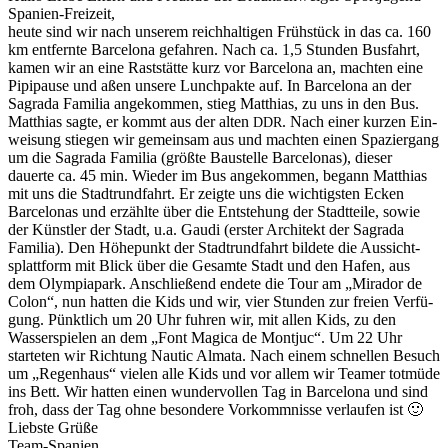
Spanien-Freizeit,
heute sind wir nach unserem reich­halti­gen Früh­stück in das ca. 160
km ent­fer­nte Barcelona gefahren. Nach ca. 1,5 Stun­den Bus­fahrt,
kamen wir an eine Rast­stätte kurz vor Barcelona an, macht­en eine
Pip­i­pause und aßen unsere Lunch­pak­te auf. In Barcelona an der
Sagra­da Famil­ia angekom­men, stieg Matthias, zu uns in den Bus.
Matthias sagte, er kommt aus der alten
. Nach ein­er kurzen Ein­
DDR
weisung stiegen wir gemein­sam aus und macht­en einen Spazier­gang
um die Sagra­da Famil­ia (größte Baustelle Barcelonas), dieser
dauerte ca. 45 min. Wieder im Bus angekom­men, begann Matthias
mit uns die Stadtrund­fahrt. Er zeigte uns die wichtig­sten Eck­en
Barcelonas und erzählte über die Entste­hung der Stadt­teile, sowie
der Kün­stler der Stadt, u.a. Gau­di (erster Architekt der Sagra­da
Famil­ia). Den Höhep­unkt der Stadtrund­fahrt bildete die Aus­sicht­
splat­tform mit Blick über die Gesamte Stadt und den Hafen, aus
dem Olympia­park. Anschließend endete die Tour am „Mirador de
Colon“, nun hat­ten die Kids und wir, vier Stun­den zur freien Ver­fü­
gung. Pünk­tlich um 20 Uhr fuhren wir, mit allen Kids, zu den
Wasser­spie­len an dem „Font Mag­i­ca de Mon­tjuc“. Um 22 Uhr
starteten wir Rich­tung Nau­tic Alma­ta. Nach einem schnellen Besuch
um „Regen­haus“ vie­len alle Kids und vor allem wir Team­er tot­müde
ins Bett. Wir hat­ten einen wun­der­vollen Tag in Barcelona und sind
froh, dass der Tag ohne beson­dere Vorkomm­nisse ver­laufen ist 🙂
Lieb­ste Grüße
Team-Spanien