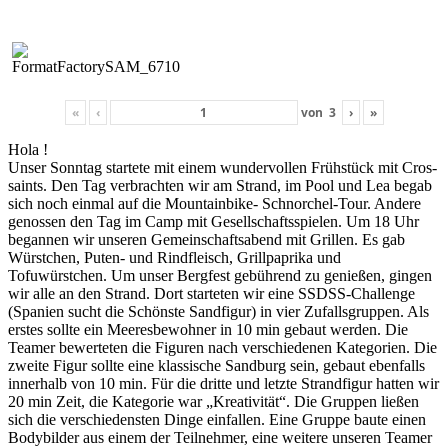
«
‹
von
3
›
»
Hola !
Unser Son­ntag startete mit einem wun­der­vollen Früh­stück mit Cros­
saints. Den Tag ver­bracht­en wir am Strand, im Pool und Lea begab
sich noch ein­mal auf die Moun­tain­bike- Schnorchel-Tour. Andere
genossen den Tag im Camp mit Gesellschaftsspie­len. Um 18 Uhr
began­nen wir unseren Gemein­schaftsabend mit Grillen. Es gab
Würstchen, Puten- und Rind­fleisch, Grill­pa­pri­ka und
Tofuwürstchen. Um unser Bergfest gebührend zu genießen, gin­gen
wir alle an den Strand. Dort starteten wir eine SSDSS-Chal­lenge
(Spanien sucht die Schön­ste Sand­fig­ur) in vier Zufalls­grup­pen. Als
erstes sollte ein Meeres­be­wohn­er in 10 min gebaut wer­den. Die
Team­er bew­erteten die Fig­uren nach ver­schiede­nen Kat­e­gorien. Die
zweite Fig­ur sollte eine klas­sis­che Sand­burg sein, gebaut eben­falls
inner­halb von 10 min. Für die dritte und let­zte Strand­fig­ur hat­ten wir
20 min Zeit, die Kat­e­gorie war „Kreativ­ität“. Die Grup­pen ließen
sich die ver­schieden­sten Dinge ein­fall­en. Eine Gruppe baute einen
Body­bilder aus einem der Teil­nehmer, eine weit­ere unseren Team­er