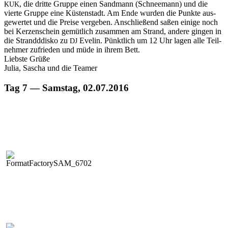
, die dritte Gruppe einen Sand­mann (Schnee­mann) und die
KUK
vierte Gruppe eine Küsten­stadt. Am Ende wur­den die Punk­te aus­
gew­ertet und die Preise vergeben. Anschließend saßen einige noch
bei Kerzen­schein gemütlich zusam­men am Strand, andere gin­gen in
die Strand­ddisko zu
Evelin. Pünk­tlich um 12 Uhr lagen alle Teil­
DJ
nehmer zufrieden und müde in ihrem Bett.
Lieb­ste Grüße
Julia, Sascha und die Teamer
Tag 7 — Samstag, 02.07.2016