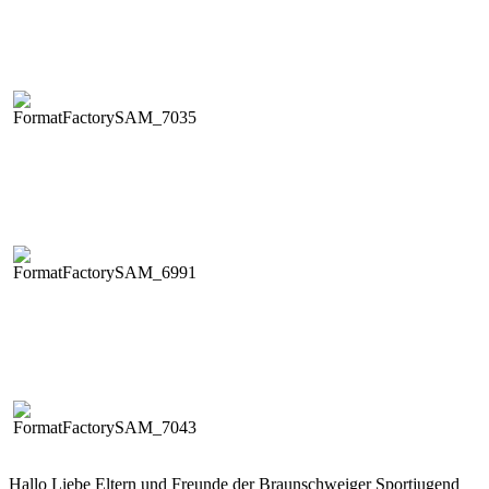
Hal­lo Liebe Eltern und Fre­unde der Braun­schweiger Sportju­gend