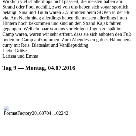
Wirk­lich viel ist allerd­ings nicht passiert, die meis­ten haben am
Strand oder Pool gechillt, zwei von uns haben sich sog­ar sportlich
betätigt. Sina und Tuu­la waren 2,5 Stun­den beim SUPen in der Flu­
via. Am Nach­mit­tag allerd­ings haben die meis­ten allerd­ings ihren
Hin­tern hoch bekom­men und sind an den Strand Kajak fahren
gegan­gen. Weil ein paar von uns vor eini­gen Tagen zu spät im
Camp waren, waren wir sehr erfreut, dass sie sich anboten den Fuß­
bo­den im Camp aufzuräu­men. Zum Aben­dessen gab es Häh­nchen­
cur­ry mit Reis, Blattsalat und Vanillepudding.
Liebe Grüße
Laris­sa und Emma
Tag 9 — Montag, 04.07.2016