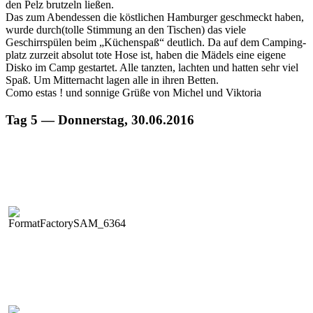
den Pelz brutzeln ließen.
Das zum Aben­dessen die köstlichen Ham­burg­er geschmeckt haben,
wurde durch(tolle Stim­mung an den Tis­chen) das viele
Geschirrspülen beim „Küchenspaß“ deut­lich. Da auf dem Camp­ing­
platz zurzeit abso­lut tote Hose ist, haben die Mädels eine eigene
Disko im Camp ges­tartet. Alle tanzten, lacht­en und hat­ten sehr viel
Spaß. Um Mit­ter­nacht lagen alle in ihren Betten.
Como estas ! und son­nige Grüße von Michel und Viktoria
Tag 5 — Donnerstag, 30.06.2016