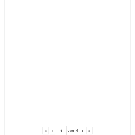
«
‹
von
4
›
»