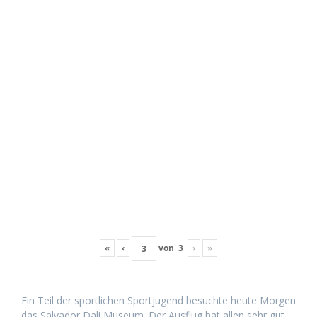
«
‹
von
3
›
»
Ein Teil der sportlichen Sportju­gend besuchte heute Mor­gen
das Sal­vador Dali Muse­um. Der Aus­flug hat allen sehr gut