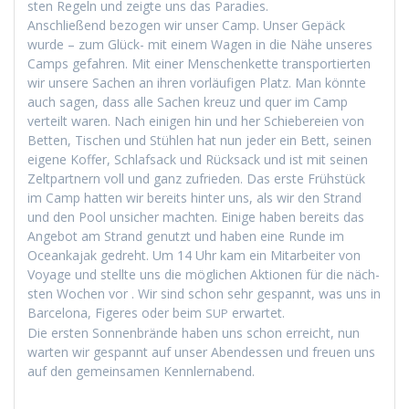
sten Regeln und zeigte uns das Paradies.
Anschließend bezo­gen wir unser Camp. Unser Gepäck
wurde – zum Glück- mit einem Wagen in die Nähe unseres
Camps gefahren. Mit ein­er Men­schen­kette trans­portierten
wir unsere Sachen an ihren vor­läu­fi­gen Platz. Man kön­nte
auch sagen, dass alle Sachen kreuz und quer im Camp
verteilt waren. Nach eini­gen hin und her Schiebereien von
Bet­ten, Tis­chen und Stühlen hat nun jed­er ein Bett, seinen
eigene Kof­fer, Schlaf­sack und Rück­sack und ist mit seinen
Zelt­part­nern voll und ganz zufrieden. Das erste Früh­stück
im Camp hat­ten wir bere­its hin­ter uns, als wir den Strand
und den Pool unsich­er macht­en. Einige haben bere­its das
Ange­bot am Strand genutzt und haben eine Runde im
Oceanka­jak gedreht. Um 14 Uhr kam ein Mitar­beit­er von
Voy­age und stellte uns die möglichen Aktio­nen für die näch­
sten Wochen vor . Wir sind schon sehr ges­pan­nt, was uns in
Barcelona, Figeres oder beim
erwartet.
SUP
Die ersten Son­nen­brände haben uns schon erre­icht, nun
warten wir ges­pan­nt auf unser Aben­dessen und freuen uns
auf den gemein­samen Kennlernabend.