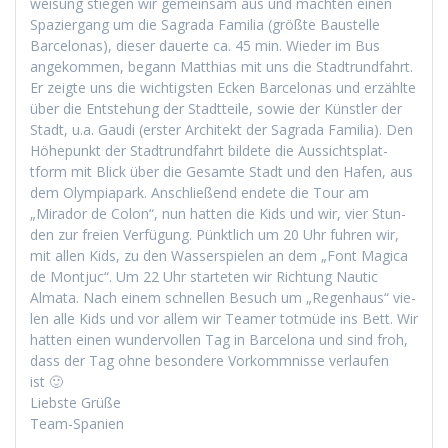
weisung stiegen wir gemein­sam aus und macht­en einen
Spazier­gang um die Sagra­da Famil­ia (größte Baustelle
Barcelonas), dieser dauerte ca. 45 min. Wieder im Bus
angekom­men, begann Matthias mit uns die Stadtrund­fahrt.
Er zeigte uns die wichtig­sten Eck­en Barcelonas und erzählte
über die Entste­hung der Stadt­teile, sowie der Kün­stler der
Stadt, u.a. Gau­di (erster Architekt der Sagra­da Famil­ia). Den
Höhep­unkt der Stadtrund­fahrt bildete die Aus­sicht­splat­
tform mit Blick über die Gesamte Stadt und den Hafen, aus
dem Olympia­park. Anschließend endete die Tour am
„Mirador de Colon“, nun hat­ten die Kids und wir, vier Stun­
den zur freien Ver­fü­gung. Pünk­tlich um 20 Uhr fuhren wir,
mit allen Kids, zu den Wasser­spie­len an dem „Font Mag­i­ca
de Mon­tjuc“. Um 22 Uhr starteten wir Rich­tung Nau­tic
Alma­ta. Nach einem schnellen Besuch um „Regen­haus“ vie­
len alle Kids und vor allem wir Team­er tot­müde ins Bett. Wir
hat­ten einen wun­der­vollen Tag in Barcelona und sind froh,
dass der Tag ohne beson­dere Vorkomm­nisse ver­laufen
ist 🙂
Lieb­ste Grüße
Team-Spanien