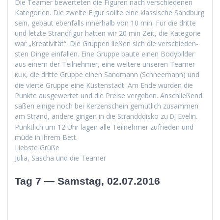
Die Team­er bew­erteten die Fig­uren nach ver­schiede­nen
Kat­e­gorien. Die zweite Fig­ur sollte eine klas­sis­che Sand­burg
sein, gebaut eben­falls inner­halb von 10 min. Für die dritte
und let­zte Strand­fig­ur hat­ten wir 20 min Zeit, die Kat­e­gorie
war „Kreativ­ität“. Die Grup­pen ließen sich die ver­schieden­
sten Dinge ein­fall­en. Eine Gruppe baute einen Body­bilder
aus einem der Teil­nehmer, eine weit­ere unseren Team­er
, die dritte Gruppe einen Sand­mann (Schnee­mann) und
KUK
die vierte Gruppe eine Küsten­stadt. Am Ende wur­den die
Punk­te aus­gew­ertet und die Preise vergeben. Anschließend
saßen einige noch bei Kerzen­schein gemütlich zusam­men
am Strand, andere gin­gen in die Strand­ddisko zu
Evelin.
DJ
Pünk­tlich um 12 Uhr lagen alle Teil­nehmer zufrieden und
müde in ihrem Bett.
Lieb­ste Grüße
Julia, Sascha und die Teamer
Tag 7 — Samstag, 02.07.2016