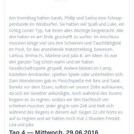
Am Vor­mit­tag hat­ten Sarah, Phillip und Sari­na eine Schnup­
per­stunde im Wind­sur­fen. Sie hat­ten viel Spaß und Luke, ein
richtig cool­er Typ, hat ihnen alles Wichtige beige­bracht. Alle
drei haben es am Ende geschafft zu sur­fen. Im Anschluss
mussten einige von uns ihre Schwimm und Tauch­fähigkeit
im Pool, für das anste­hende Watertrekking, beweisen.
Laris­sa, Emma H., Mar­lene und Julia B. am Meer. Es war
den ganzen Tag schön warm und wir haben
Gesellschaftsspiele gespielt. Andere blieben im Camp,
bastel­ten Arm­bän­der, spiel­ten Spiele oder unter­hiel­ten sich.
Zum Aben­dessen gab es Fleis­chspieße mit Reis und Salat.
Bere­its vor dem Essen, soll­ten wir unsere Zelte aufräu­men,
da sich ein Gewit­ter ankündigte, noch während des Essens
begann es zu reg­nen, sodass wir den Nachtisch ver­
schieben mussten. Jed­er ging in sein Zelt und hielt sich
während des Regens in diesem auf. Gegen 22 Uhr hörte es
auf zu reg­nen und wir hat­ten noch mal 2 Stun­den Freizeit.
Lea und Julia
Tag 4 — Mittwoch, 29.06.2016