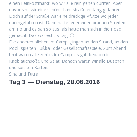
einen Feinkost­markt, wo wir alle rein gehen durften. Aber
davor sind wir eine schöne Land­straße ent­lang gefahren.
Doch auf der Straße war eine dreck­ige Pfütze wo jed­er
durchge­fahren ist. Dann hat­te jed­er einen braunen Streifen
am Po und es sah so aus, als hätte man sich in die Hose
gemacht! Das war echt witzig. 🙂
Die anderen blieben im Camp, gin­gen an den Strand, an den
Pool, spiel­ten Fußball oder Gesellschaftsspiele. Zum Abend­
brot waren alle zurück im Camp, es gab Kebab mit
Knoblauch­soße und Salat. Danach waren wir alle Duschen
und spiel­ten Karten.
Sina und Tuula
Tag 3 — Dienstag, 28.06.2016