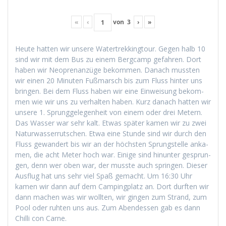
«
‹
von
3
›
»
Heute hat­ten wir unsere Watertrekking­tour. Gegen halb 10
sind wir mit dem Bus zu einem Bergcamp gefahren. Dort
haben wir Neo­pre­nanzüge bekom­men. Danach mussten
wir einen 20 Minuten Fuß­marsch bis zum Fluss hin­ter uns
brin­gen. Bei dem Fluss haben wir eine Ein­weisung bekom­
men wie wir uns zu ver­hal­ten haben. Kurz danach hat­ten wir
unsere 1. Sprunggele­gen­heit von einem oder drei Metern.
Das Wass­er war sehr kalt. Etwas später kamen wir zu zwei
Natur­wasser­rutschen. Etwa eine Stunde sind wir durch den
Fluss gewan­dert bis wir an der höch­sten Sprung­stelle anka­
men, die acht Meter hoch war. Einige sind hin­unter gesprun­
gen, denn wer oben war, der musste auch sprin­gen. Dieser
Aus­flug hat uns sehr viel Spaß gemacht. Um 16:30 Uhr
kamen wir dann auf dem Camp­ing­platz an. Dort durften wir
dann machen was wir woll­ten, wir gin­gen zum Strand, zum
Pool oder ruht­en uns aus. Zum Aben­dessen gab es dann
Chilli con Carne.