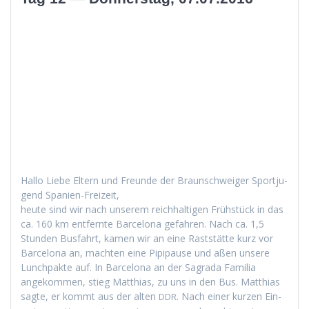
Hal­lo Liebe Eltern und Fre­unde der Braun­schweiger Sportju­
gend Spanien-Freizeit,
heute sind wir nach unserem reich­halti­gen Früh­stück in das
ca. 160 km ent­fer­nte Barcelona gefahren. Nach ca. 1,5
Stun­den Bus­fahrt, kamen wir an eine Rast­stätte kurz vor
Barcelona an, macht­en eine Pip­i­pause und aßen unsere
Lunch­pak­te auf. In Barcelona an der Sagra­da Famil­ia
angekom­men, stieg Matthias, zu uns in den Bus. Matthias
sagte, er kommt aus der alten
. Nach ein­er kurzen Ein­
DDR