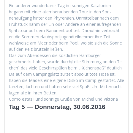
Ein ander­er wun­der­bar­er Tag im son­ni­gen Kat­alonien
begann mit ein­er atem­ber­auben­den Tour in den Son­
nenauf­gang hin­ter den Phyrenäen. Unmit­tel­bar nach dem
Früh­stück nahm der Ein oder Andere an ein­er aufre­gen­den
Spritz­tour auf dem Bana­nen­boot teil. Daraufhin ver­bracht­
en die Som­merurlaub­sportju­gendteil­nehmer ihre Zeit
wahlweise am Meer oder beim Pool, wo sie sich die Sonne
auf den Pelz brutzeln ließen.
Das zum Aben­dessen die köstlichen Ham­burg­er
geschmeckt haben, wurde durch(tolle Stim­mung an den Tis­
chen) das viele Geschirrspülen beim „Küchenspaß“ deut­lich.
Da auf dem Camp­ing­platz zurzeit abso­lut tote Hose ist,
haben die Mädels eine eigene Disko im Camp ges­tartet. Alle
tanzten, lacht­en und hat­ten sehr viel Spaß. Um Mit­ter­nacht
lagen alle in ihren Betten.
Como estas ! und son­nige Grüße von Michel und Viktoria
Tag 5 — Donnerstag, 30.06.2016