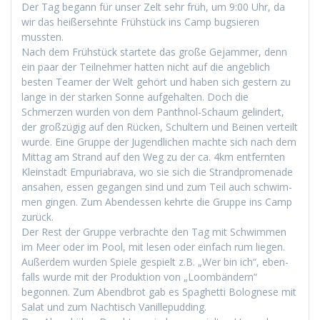
Der Tag begann für unser Zelt sehr früh, um 9:00 Uhr, da
wir das heißersehnte Früh­stück ins Camp bugsieren
mussten.
Nach dem Früh­stück startete das große Gejam­mer, denn
ein paar der Teil­nehmer hat­ten nicht auf die ange­blich
besten Team­er der Welt gehört und haben sich gestern zu
lange in der starken Sonne aufge­hal­ten. Doch die
Schmerzen wur­den von dem Pan­th­nol-Schaum gelin­dert,
der großzügig auf den Rück­en, Schul­tern und Beinen verteilt
wurde. Eine Gruppe der Jugendlichen machte sich nach dem
Mit­tag am Strand auf den Weg zu der ca. 4km ent­fer­n­ten
Kle­in­stadt Empuriabra­va, wo sie sich die Strand­prom­e­nade
ansa­hen, essen gegan­gen sind und zum Teil auch schwim­
men gin­gen. Zum Aben­dessen kehrte die Gruppe ins Camp
zurück.
Der Rest der Gruppe ver­brachte den Tag mit Schwim­men
im Meer oder im Pool, mit lesen oder ein­fach rum liegen.
Außer­dem wur­den Spiele gespielt z.B. „Wer bin ich“, eben­
falls wurde mit der Pro­duk­tion von „Loom­bän­dern“
begonnen. Zum Abend­brot gab es Spaghet­ti Bolog­nese mit
Salat und zum Nachtisch Vanillepudding.