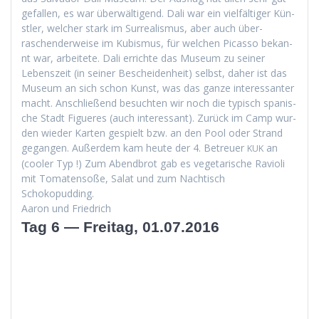
gefall­en, es war über­wälti­gend. Dali war ein vielfältiger Kün­
stler, welch­er stark im Sur­re­al­is­mus, aber auch über­
raschen­der­weise im Kubis­mus, für welchen Picas­so bekan­
nt war, arbeit­ete. Dali errichte das Muse­um zu sein­er
Leben­szeit (in sein­er Beschei­den­heit) selb­st, daher ist das
Muse­um an sich schon Kun­st, was das ganze inter­es­san­ter
macht. Anschließend besucht­en wir noch die typ­isch spanis­
che Stadt Figueres (auch inter­es­sant). Zurück im Camp wur­
den wieder Karten gespielt bzw. an den Pool oder Strand
gegan­gen. Außer­dem kam heute der 4. Betreuer
an
KUK
(cool­er Typ !) Zum Abend­brot gab es veg­e­tarische Ravi­o­li
mit Tomaten­soße, Salat und zum Nachtisch
Schokopudding.
Aaron und Friedrich
Tag 6 — Freitag, 01.07.2016