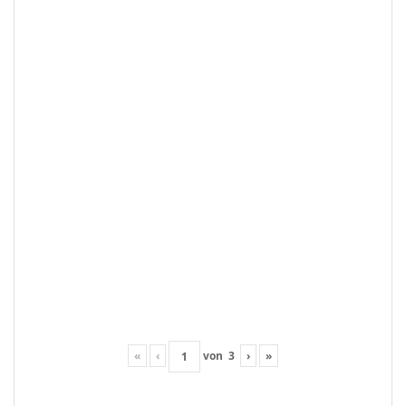
«
‹
von
3
›
»