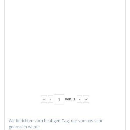
«
‹
von
3
›
»
Wir bericht­en vom heuti­gen Tag, der von uns sehr
genossen wurde.