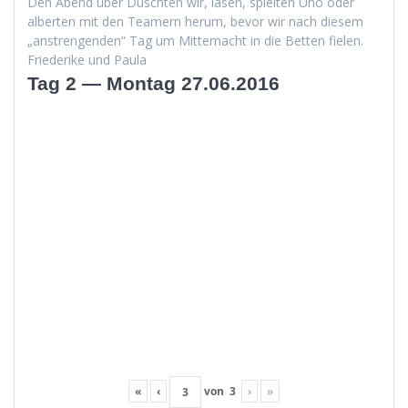
Den Abend über Duscht­en wir, lasen, spiel­ten Uno oder
alberten mit den Team­ern herum, bevor wir nach diesem
„anstren­gen­den“ Tag um Mit­ter­nacht in die Bet­ten fielen.
Friederike und Paula
Tag 2 — Montag 27.06.2016
«
‹
von
3
›
»