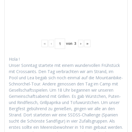
«
‹
von
3
›
»
Hola !
Unser Son­ntag startete mit einem wun­der­vollen Früh­stück
mit Cros­saints. Den Tag ver­bracht­en wir am Strand, im
Pool und Lea begab sich noch ein­mal auf die Moun­tain­bike-
Schnorchel-Tour. Andere genossen den Tag im Camp mit
Gesellschaftsspie­len. Um 18 Uhr began­nen wir unseren
Gemein­schaftsabend mit Grillen. Es gab Würstchen, Puten-
und Rind­fleisch, Grill­pa­pri­ka und Tofuwürstchen. Um unser
Bergfest gebührend zu genießen, gin­gen wir alle an den
Strand. Dort starteten wir eine SSDSS-Chal­lenge (Spanien
sucht die Schön­ste Sand­fig­ur) in vier Zufalls­grup­pen. Als
erstes sollte ein Meeres­be­wohn­er in 10 min gebaut wer­den.