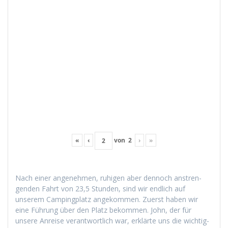
«
‹
von
2
›
»
Nach ein­er angenehmen, ruhi­gen aber den­noch anstren­
gen­den Fahrt von 23,5 Stun­den, sind wir endlich auf
unserem Camp­ing­platz angekom­men. Zuerst haben wir
eine Führung über den Platz bekom­men. John, der für
unsere Anreise ver­ant­wortlich war, erk­lärte uns die wichtig­