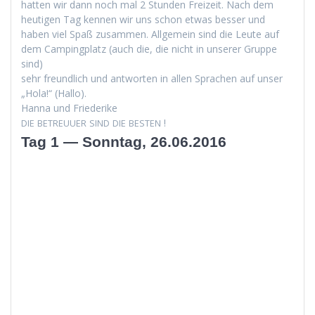
hat­ten wir dann noch mal 2 Stun­den Freizeit. Nach dem
heuti­gen Tag ken­nen wir uns schon etwas bess­er und
haben viel Spaß zusam­men. All­ge­mein sind die Leute auf
dem Camp­ing­platz (auch die, die nicht in unser­er Gruppe
sind)
sehr fre­undlich und antworten in allen Sprachen auf unser
„Hola!“ (Hal­lo).
Han­na und Friederike
!
DIE
BETREUUER
SIND
DIE
BESTEN
Tag 1 — Sonntag, 26.06.2016