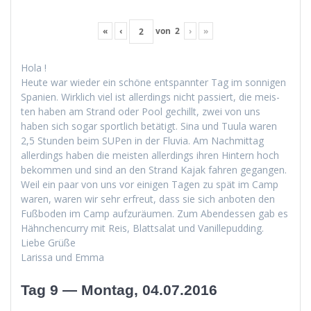
«
‹
von
2
›
»
Hola !
Heute war wieder ein schöne entspan­nter Tag im son­ni­gen
Spanien. Wirk­lich viel ist allerd­ings nicht passiert, die meis­
ten haben am Strand oder Pool gechillt, zwei von uns
haben sich sog­ar sportlich betätigt. Sina und Tuu­la waren
2,5 Stun­den beim SUPen in der Flu­via. Am Nach­mit­tag
allerd­ings haben die meis­ten allerd­ings ihren Hin­tern hoch
bekom­men und sind an den Strand Kajak fahren gegan­gen.
Weil ein paar von uns vor eini­gen Tagen zu spät im Camp
waren, waren wir sehr erfreut, dass sie sich anboten den
Fuß­bo­den im Camp aufzuräu­men. Zum Aben­dessen gab es
Häh­nchen­cur­ry mit Reis, Blattsalat und Vanillepudding.
Liebe Grüße
Laris­sa und Emma
Tag 9 — Montag, 04.07.2016