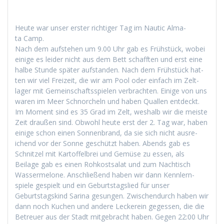
Heute war unser erster richtiger Tag im Nau­tic Alma­
ta Camp.
Nach dem auf­ste­hen um 9.00 Uhr gab es Früh­stück, wobei
einige es lei­der nicht aus dem Bett schafften und erst eine
halbe Stunde später auf­s­tanden. Nach dem Früh­stück hat­
ten wir viel Freizeit, die wir am Pool oder ein­fach im Zelt­
lager mit Gemein­schaftsspie­len ver­bracht­en. Einige von uns
waren im Meer Schnorcheln und haben Quallen ent­deckt.
Im Moment sind es 35 Grad im Zelt, weshalb wir die meiste
Zeit draußen sind. Obwohl heute erst der 2. Tag war, haben
einige schon einen Son­nen­brand, da sie sich nicht aus­re­
ichend vor der Sonne geschützt haben. Abends gab es
Schnitzel mit Kartof­fel­brei und Gemüse zu essen, als
Beilage gab es einen Rohkost­salat und zum Nachtisch
Wasser­mel­one. Anschließend haben wir dann Kennlern­
spiele gespielt und ein Geburt­stagslied für unser
Geburt­stagskind Sari­na gesun­gen. Zwis­chen­durch haben wir
dann noch Kuchen und andere Leck­ere­in gegessen, die die
Betreuer aus der Stadt mit­ge­bracht haben. Gegen 22:00 Uhr