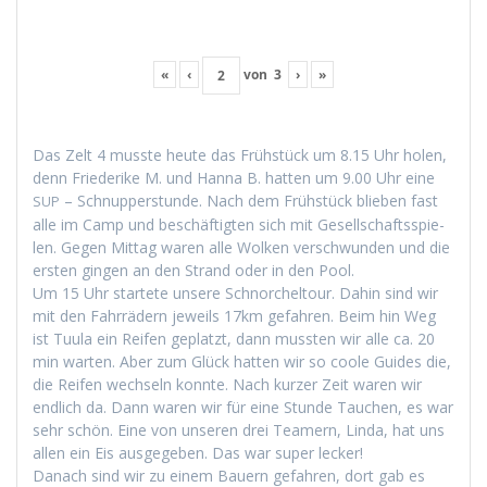
«
‹
von
3
›
»
Das Zelt 4 musste heute das Früh­stück um 8.15 Uhr holen,
denn Friederike M. und Han­na B. hat­ten um 9.00 Uhr eine
– Schnup­per­stunde. Nach dem Früh­stück blieben fast
SUP
alle im Camp und beschäftigten sich mit Gesellschaftsspie­
len. Gegen Mit­tag waren alle Wolken ver­schwun­den und die
ersten gin­gen an den Strand oder in den Pool.
Um 15 Uhr startete unsere Schnorchel­tour. Dahin sind wir
mit den Fahrrädern jew­eils 17km gefahren. Beim hin Weg
ist Tuu­la ein Reifen geplatzt, dann mussten wir alle ca. 20
min warten. Aber zum Glück hat­ten wir so coole Guides die,
die Reifen wech­seln kon­nte. Nach kurz­er Zeit waren wir
endlich da. Dann waren wir für eine Stunde Tauchen, es war
sehr schön. Eine von unseren drei Team­ern, Lin­da, hat uns
allen ein Eis aus­gegeben. Das war super lecker!
Danach sind wir zu einem Bauern gefahren, dort gab es