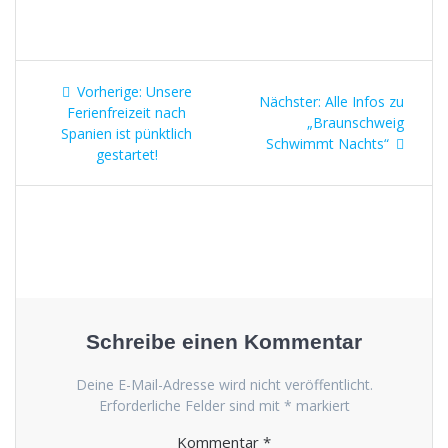
Beitragsnavigation
Vorheriger
Vorherige:
Unsere
Nächster
Nächster:
Alle Infos zu
Beitrag:
Ferienfreizeit nach
Beitrag:
„Braunschweig
Spanien ist pünktlich
Schwimmt Nachts“
gestartet!
Schreibe einen Kommentar
Deine E-Mail-Adresse wird nicht veröffentlicht.
Erforderliche Felder sind mit
*
markiert
Kommentar
*