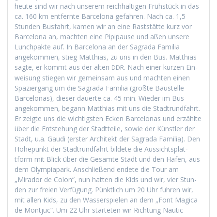
heute sind wir nach unserem reich­halti­gen Früh­stück in das
ca. 160 km ent­fer­nte Barcelona gefahren. Nach ca. 1,5
Stun­den Bus­fahrt, kamen wir an eine Rast­stätte kurz vor
Barcelona an, macht­en eine Pip­i­pause und aßen unsere
Lunch­pak­te auf. In Barcelona an der Sagra­da Famil­ia
angekom­men, stieg Matthias, zu uns in den Bus. Matthias
sagte, er kommt aus der alten
. Nach ein­er kurzen Ein­
DDR
weisung stiegen wir gemein­sam aus und macht­en einen
Spazier­gang um die Sagra­da Famil­ia (größte Baustelle
Barcelonas), dieser dauerte ca. 45 min. Wieder im Bus
angekom­men, begann Matthias mit uns die Stadtrund­fahrt.
Er zeigte uns die wichtig­sten Eck­en Barcelonas und erzählte
über die Entste­hung der Stadt­teile, sowie der Kün­stler der
Stadt, u.a. Gau­di (erster Architekt der Sagra­da Famil­ia). Den
Höhep­unkt der Stadtrund­fahrt bildete die Aus­sicht­splat­
tform mit Blick über die Gesamte Stadt und den Hafen, aus
dem Olympia­park. Anschließend endete die Tour am
„Mirador de Colon“, nun hat­ten die Kids und wir, vier Stun­
den zur freien Ver­fü­gung. Pünk­tlich um 20 Uhr fuhren wir,
mit allen Kids, zu den Wasser­spie­len an dem „Font Mag­i­ca
de Mon­tjuc“. Um 22 Uhr starteten wir Rich­tung Nau­tic