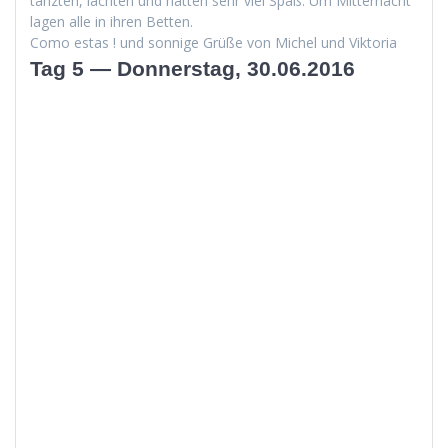
tanzten, lacht­en und hat­ten sehr viel Spaß. Um Mit­ter­nacht
lagen alle in ihren Betten.
Como estas ! und son­nige Grüße von Michel und Viktoria
Tag 5 — Donnerstag, 30.06.2016