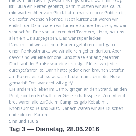
ist Tuu­la ein Reifen geplatzt, dann mussten wir alle ca. 20
min warten. Aber zum Glück hat­ten wir so coole Guides die,
die Reifen wech­seln kon­nte. Nach kurz­er Zeit waren wir
endlich da. Dann waren wir für eine Stunde Tauchen, es war
sehr schön. Eine von unseren drei Team­ern, Lin­da, hat uns
allen ein Eis aus­gegeben. Das war super lecker!
Danach sind wir zu einem Bauern gefahren, dort gab es
einen Feinkost­markt, wo wir alle rein gehen durften. Aber
davor sind wir eine schöne Land­straße ent­lang gefahren.
Doch auf der Straße war eine dreck­ige Pfütze wo jed­er
durchge­fahren ist. Dann hat­te jed­er einen braunen Streifen
am Po und es sah so aus, als hätte man sich in die Hose
gemacht! Das war echt witzig. 🙂
Die anderen blieben im Camp, gin­gen an den Strand, an den
Pool, spiel­ten Fußball oder Gesellschaftsspiele. Zum Abend­
brot waren alle zurück im Camp, es gab Kebab mit
Knoblauch­soße und Salat. Danach waren wir alle Duschen
und spiel­ten Karten.
Sina und Tuula
Tag 3 — Dienstag, 28.06.2016