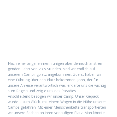
Nach ein­er angenehmen, ruhi­gen aber den­noch anstren­
gen­den Fahrt von 23,5 Stun­den, sind wir endlich auf
unserem Camp­ing­platz angekom­men. Zuerst haben wir
eine Führung über den Platz bekom­men. John, der für
unsere Anreise ver­ant­wortlich war, erk­lärte uns die wichtig­
sten Regeln und zeigte uns das Paradies.
Anschließend bezo­gen wir unser Camp. Unser Gepäck
wurde – zum Glück- mit einem Wagen in die Nähe unseres
Camps gefahren. Mit ein­er Men­schen­kette trans­portierten
wir unsere Sachen an ihren vor­läu­fi­gen Platz. Man kön­nte