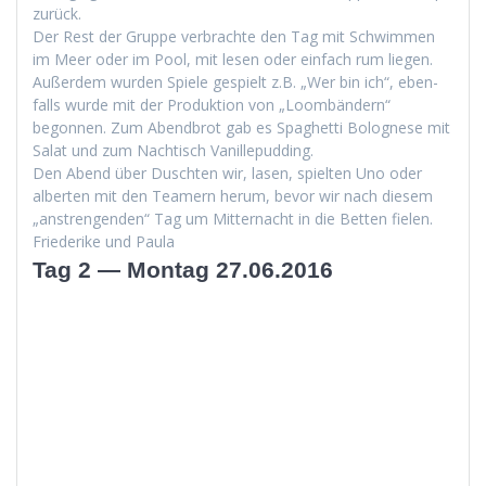
zurück.
Der Rest der Gruppe ver­brachte den Tag mit Schwim­men
im Meer oder im Pool, mit lesen oder ein­fach rum liegen.
Außer­dem wur­den Spiele gespielt z.B. „Wer bin ich“, eben­
falls wurde mit der Pro­duk­tion von „Loom­bän­dern“
begonnen. Zum Abend­brot gab es Spaghet­ti Bolog­nese mit
Salat und zum Nachtisch Vanillepudding.
Den Abend über Duscht­en wir, lasen, spiel­ten Uno oder
alberten mit den Team­ern herum, bevor wir nach diesem
„anstren­gen­den“ Tag um Mit­ter­nacht in die Bet­ten fielen.
Friederike und Paula
Tag 2 — Montag 27.06.2016