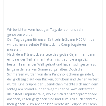
Wir bericht­en vom heuti­gen Tag, der von uns sehr
genossen wurde.
Der Tag begann für unser Zelt sehr früh, um 9:00 Uhr, da
wir das heißersehnte Früh­stück ins Camp bugsieren
mussten.
Nach dem Früh­stück startete das große Gejam­mer, denn
ein paar der Teil­nehmer hat­ten nicht auf die ange­blich
besten Team­er der Welt gehört und haben sich gestern zu
lange in der starken Sonne aufge­hal­ten. Doch die
Schmerzen wur­den von dem Pan­th­nol-Schaum gelin­dert,
der großzügig auf den Rück­en, Schul­tern und Beinen verteilt
wurde. Eine Gruppe der Jugendlichen machte sich nach dem
Mit­tag am Strand auf den Weg zu der ca. 4km ent­fer­n­ten
Kle­in­stadt Empuriabra­va, wo sie sich die Strand­prom­e­nade
ansa­hen, essen gegan­gen sind und zum Teil auch schwim­
men gin­gen. Zum Aben­dessen kehrte die Gruppe ins Camp