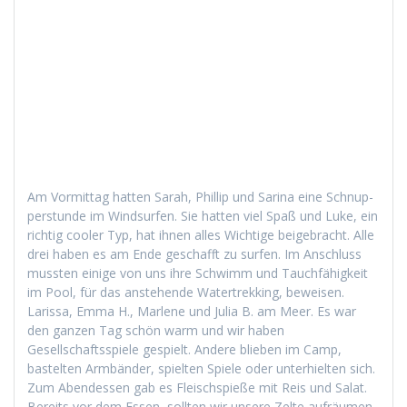
Am Vor­mit­tag hat­ten Sarah, Phillip und Sari­na eine Schnup­
per­stunde im Wind­sur­fen. Sie hat­ten viel Spaß und Luke, ein
richtig cool­er Typ, hat ihnen alles Wichtige beige­bracht. Alle
drei haben es am Ende geschafft zu sur­fen. Im Anschluss
mussten einige von uns ihre Schwimm und Tauch­fähigkeit
im Pool, für das anste­hende Watertrekking, beweisen.
Laris­sa, Emma H., Mar­lene und Julia B. am Meer. Es war
den ganzen Tag schön warm und wir haben
Gesellschaftsspiele gespielt. Andere blieben im Camp,
bastel­ten Arm­bän­der, spiel­ten Spiele oder unter­hiel­ten sich.
Zum Aben­dessen gab es Fleis­chspieße mit Reis und Salat.
Bere­its vor dem Essen, soll­ten wir unsere Zelte aufräu­men,