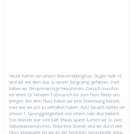
Heute hat­ten wir unsere Watertrekking­tour. Gegen halb 10
sind wir mit dem Bus zu einem Bergcamp gefahren. Dort
haben wir Neo­pre­nanzüge bekom­men. Danach mussten
wir einen 20 Minuten Fuß­marsch bis zum Fluss hin­ter uns
brin­gen. Bei dem Fluss haben wir eine Ein­weisung bekom­
men wie wir uns zu ver­hal­ten haben. Kurz danach hat­ten wir
unsere 1. Sprunggele­gen­heit von einem oder drei Metern.
Das Wass­er war sehr kalt. Etwas später kamen wir zu zwei
Natur­wasser­rutschen. Etwa eine Stunde sind wir durch den
Fluss gewan­dert bis wir an der höch­sten Sprung­stelle anka­