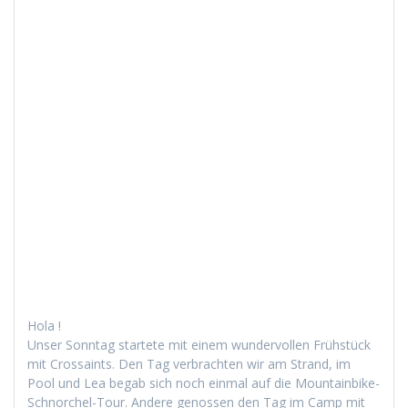
Hola !
Unser Son­ntag startete mit einem wun­der­vollen Früh­stück
mit Cros­saints. Den Tag ver­bracht­en wir am Strand, im
Pool und Lea begab sich noch ein­mal auf die Moun­tain­bike-
Schnorchel-Tour. Andere genossen den Tag im Camp mit