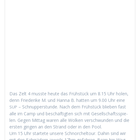
Das Zelt 4 musste heute das Früh­stück um 8.15 Uhr holen,
denn Friederike M. und Han­na B. hat­ten um 9.00 Uhr eine
– Schnup­per­stunde. Nach dem Früh­stück blieben fast
SUP
alle im Camp und beschäftigten sich mit Gesellschaftsspie­
len. Gegen Mit­tag waren alle Wolken ver­schwun­den und die
ersten gin­gen an den Strand oder in den Pool.
Um 15 Uhr startete unsere Schnorchel­tour. Dahin sind wir
mit den Fahrrädern jew­eils 17km gefahren. Beim hin Weg