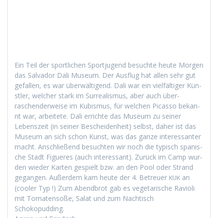
Ein Teil der sportlichen Sportju­gend besuchte heute Mor­gen
das Sal­vador Dali Muse­um. Der Aus­flug hat allen sehr gut
gefall­en, es war über­wälti­gend. Dali war ein vielfältiger Kün­
stler, welch­er stark im Sur­re­al­is­mus, aber auch über­
raschen­der­weise im Kubis­mus, für welchen Picas­so bekan­
nt war, arbeit­ete. Dali errichte das Muse­um zu sein­er
Leben­szeit (in sein­er Beschei­den­heit) selb­st, daher ist das
Muse­um an sich schon Kun­st, was das ganze inter­es­san­ter
macht. Anschließend besucht­en wir noch die typ­isch spanis­
che Stadt Figueres (auch inter­es­sant). Zurück im Camp wur­
den wieder Karten gespielt bzw. an den Pool oder Strand
gegan­gen. Außer­dem kam heute der 4. Betreuer
an
KUK
(cool­er Typ !) Zum Abend­brot gab es veg­e­tarische Ravi­o­li
mit Tomaten­soße, Salat und zum Nachtisch
Schokopudding.