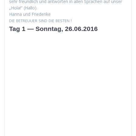
sehr fre­undlich und antworten in allen Sprachen auf unser
„Hola!“ (Hal­lo).
Han­na und Friederike
!
DIE
BETREUUER
SIND
DIE
BESTEN
Tag 1 — Sonntag, 26.06.2016