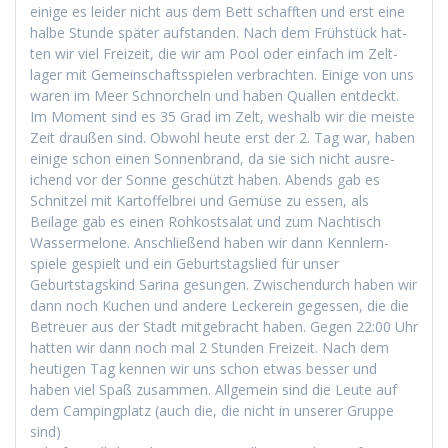
einige es lei­der nicht aus dem Bett schafften und erst eine
halbe Stunde später auf­s­tanden. Nach dem Früh­stück hat­
ten wir viel Freizeit, die wir am Pool oder ein­fach im Zelt­
lager mit Gemein­schaftsspie­len ver­bracht­en. Einige von uns
waren im Meer Schnorcheln und haben Quallen ent­deckt.
Im Moment sind es 35 Grad im Zelt, weshalb wir die meiste
Zeit draußen sind. Obwohl heute erst der 2. Tag war, haben
einige schon einen Son­nen­brand, da sie sich nicht aus­re­
ichend vor der Sonne geschützt haben. Abends gab es
Schnitzel mit Kartof­fel­brei und Gemüse zu essen, als
Beilage gab es einen Rohkost­salat und zum Nachtisch
Wasser­mel­one. Anschließend haben wir dann Kennlern­
spiele gespielt und ein Geburt­stagslied für unser
Geburt­stagskind Sari­na gesun­gen. Zwis­chen­durch haben wir
dann noch Kuchen und andere Leck­ere­in gegessen, die die
Betreuer aus der Stadt mit­ge­bracht haben. Gegen 22:00 Uhr
hat­ten wir dann noch mal 2 Stun­den Freizeit. Nach dem
heuti­gen Tag ken­nen wir uns schon etwas bess­er und
haben viel Spaß zusam­men. All­ge­mein sind die Leute auf
dem Camp­ing­platz (auch die, die nicht in unser­er Gruppe
sind)