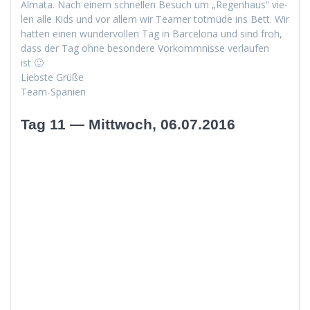
Alma­ta. Nach einem schnellen Besuch um „Regen­haus“ vie­
len alle Kids und vor allem wir Team­er tot­müde ins Bett. Wir
hat­ten einen wun­der­vollen Tag in Barcelona und sind froh,
dass der Tag ohne beson­dere Vorkomm­nisse ver­laufen
ist 🙂
Lieb­ste Grüße
Team-Spanien
Tag 11 — Mittwoch, 06.07.2016