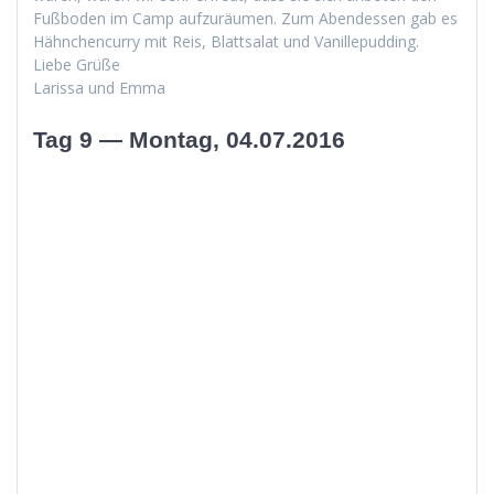
Fuß­bo­den im Camp aufzuräu­men. Zum Aben­dessen gab es
Häh­nchen­cur­ry mit Reis, Blattsalat und Vanillepudding.
Liebe Grüße
Laris­sa und Emma
Tag 9 — Montag, 04.07.2016