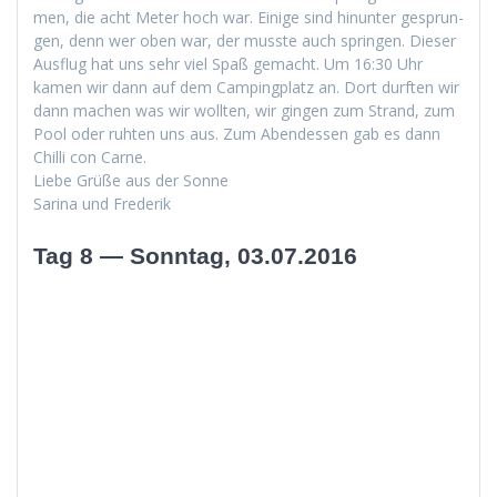
men, die acht Meter hoch war. Einige sind hin­unter gesprun­
gen, denn wer oben war, der musste auch sprin­gen. Dieser
Aus­flug hat uns sehr viel Spaß gemacht. Um 16:30 Uhr
kamen wir dann auf dem Camp­ing­platz an. Dort durften wir
dann machen was wir woll­ten, wir gin­gen zum Strand, zum
Pool oder ruht­en uns aus. Zum Aben­dessen gab es dann
Chilli con Carne.
Liebe Grüße aus der Sonne
Sari­na und Frederik
Tag 8 — Sonntag, 03.07.2016