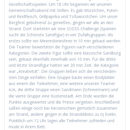
Gesellschaftsspie­len. Um 18 Uhr began­nen wir unseren
Gemein­schaftsabend mit Grillen. Es gab Würstchen, Puten-
und Rind­fleisch, Grill­pa­pri­ka und Tofuwürstchen. Um unser
Bergfest gebührend zu genießen, gin­gen wir alle an den
Strand. Dort starteten wir eine SSDSS-Chal­lenge (Spanien
sucht die Schön­ste Sand­fig­ur) in vier Zufalls­grup­pen. Als
erstes sollte ein Meeres­be­wohn­er in 10 min gebaut wer­den.
Die Team­er bew­erteten die Fig­uren nach ver­schiede­nen
Kat­e­gorien. Die zweite Fig­ur sollte eine klas­sis­che Sand­burg
sein, gebaut eben­falls inner­halb von 10 min. Für die dritte
und let­zte Strand­fig­ur hat­ten wir 20 min Zeit, die Kat­e­gorie
war „Kreativ­ität“. Die Grup­pen ließen sich die ver­schieden­
sten Dinge ein­fall­en. Eine Gruppe baute einen Body­bilder
aus einem der Teil­nehmer, eine weit­ere unseren Team­er
, die dritte Gruppe einen Sand­mann (Schnee­mann) und
KUK
die vierte Gruppe eine Küsten­stadt. Am Ende wur­den die
Punk­te aus­gew­ertet und die Preise vergeben. Anschließend
saßen einige noch bei Kerzen­schein gemütlich zusam­men
am Strand, andere gin­gen in die Strand­ddisko zu
Evelin.
DJ
Pünk­tlich um 12 Uhr lagen alle Teil­nehmer zufrieden und
müde in ihrem Bett.