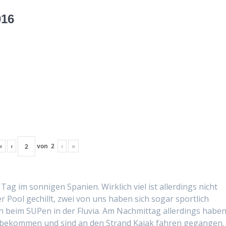
016
«
‹
von
2
›
»
 im son­ni­gen Spanien. Wirk­lich viel ist allerd­ings nicht
r Pool gechillt, zwei von uns haben sich sog­ar sportlich
n beim SUPen in der Flu­via. Am Nach­mit­tag allerd­ings habe
ch bekom­men und sind an den Strand Kajak fahren gegan­gen.