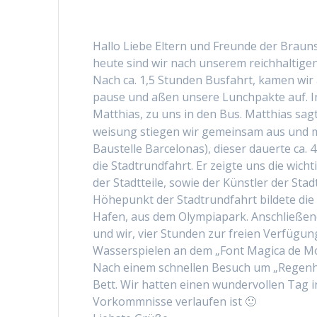
Hal­lo Liebe Eltern und Fre­unde der Braun
heute sind wir nach unserem reich­halti­gen
Nach ca. 1,5 Stun­den Bus­fahrt, kamen wir 
pause und aßen unsere Lunch­pak­te auf. I
Matthias, zu uns in den Bus. Matthias sag
weisung stiegen wir gemein­sam aus und ma
Baustelle Barcelonas), dieser dauerte ca
die Stadtrund­fahrt. Er zeigte uns die wich
der Stadt­teile, sowie der Kün­stler der Stadt
Höhep­unkt der Stadtrund­fahrt bildete die 
Hafen, aus dem Olympia­park. Anschließend
und wir, vier Stun­den zur freien Ver­fü­gun
Wasser­spie­len an dem „Font Mag­i­ca de Mo
Nach einem schnellen Besuch um „Regen­hau
Bett. Wir hat­ten einen wun­der­vollen Tag
Vorkomm­nisse ver­laufen ist 🙂