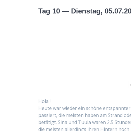
Tag 10 — Dienstag, 05.07.2
Hola !
Heute war wieder ein schöne entspan­nter Tag
passiert, die meis­ten haben am Strand ode
betätigt. Sina und Tuu­la waren 2,5 Stun­de
die meis­ten allerd­ings ihren Hin­tern ho