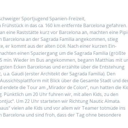
­schweiger Sportju­gend Spanien-Freizeit,
 Früh­stück in das ca. 160 km ent­fer­nte Barcelona gefahren.
an eine Rast­stätte kurz vor Barcelona an, macht­en eine Pip­i
n Barcelona an der Sagra­da Famil­ia angekom­men, stieg
te, er kommt aus der alten
. Nach ein­er kurzen Ein­
DDR
cht­en einen Spazier­gang um die Sagra­da Famil­ia (größte
. 45 min. Wieder im Bus angekom­men, begann Matthias mit u
tig­sten Eck­en Barcelonas und erzählte über die Entste­hung
, u.a. Gau­di (erster Architekt der Sagra­da Famil­ia). Den
Aus­sicht­splat­tform mit Blick über die Gesamte Stadt und de
 endete die Tour am „Mirador de Colon“, nun hat­ten die Ki
g. Pünk­tlich um 20 Uhr fuhren wir, mit allen Kids, zu den
n­tjuc“. Um 22 Uhr starteten wir Rich­tung Nau­tic Alma­ta.
s“ vie­len alle Kids und vor allem wir Team­er tot­müde ins
 in Barcelona und sind froh, dass der Tag ohne beson­dere