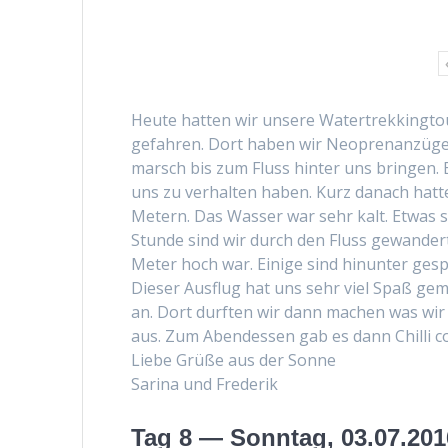
Heute hat­ten wir unsere Watertrekking­t
gefahren. Dort haben wir Neo­pre­nanzüg
marsch bis zum Fluss hin­ter uns brin­gen
uns zu ver­hal­ten haben. Kurz danach hat­
Metern. Das Wass­er war sehr kalt. Etwas 
Stunde sind wir durch den Fluss gewan­dert
Meter hoch war. Einige sind hin­unter ges
Dieser Aus­flug hat uns sehr viel Spaß ge
an. Dort durften wir dann machen was wir 
aus. Zum Aben­dessen gab es dann Chilli c
Liebe Grüße aus der Sonne
Sari­na und Frederik
Tag 8 — Sonntag, 03.07.201