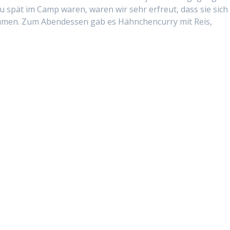
u spät im Camp waren, waren wir sehr erfreut, dass sie sich
men. Zum Aben­dessen gab es Häh­nchen­cur­ry mit Reis,
6