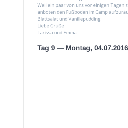
Weil ein paar von uns vor eini­gen Tagen z
anboten den Fuß­bo­den im Camp aufzuräu­
Blattsalat und Vanillepudding.
Liebe Grüße
Laris­sa und Emma
Tag 9 — Montag, 04.07.201