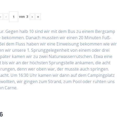
«
‹
von
3
›
»
our. Gegen halb 10 sind wir mit dem Bus zu einem Bergcamp
e bekom­men. Danach mussten wir einen 20 Minuten Fuß­
. Bei dem Fluss haben wir eine Ein­weisung bekom­men wie wir
ten wir unsere 1. Sprunggele­gen­heit von einem oder drei
später kamen wir zu zwei Natur­wasser­rutschen. Etwa eine
 bis wir an der höch­sten Sprung­stelle anka­men, die acht
prun­gen, denn wer oben war, der musste auch sprin­gen.
macht. Um 16:30 Uhr kamen wir dann auf dem Camp­ing­platz
woll­ten, wir gin­gen zum Strand, zum Pool oder ruht­en uns
on Carne.
6