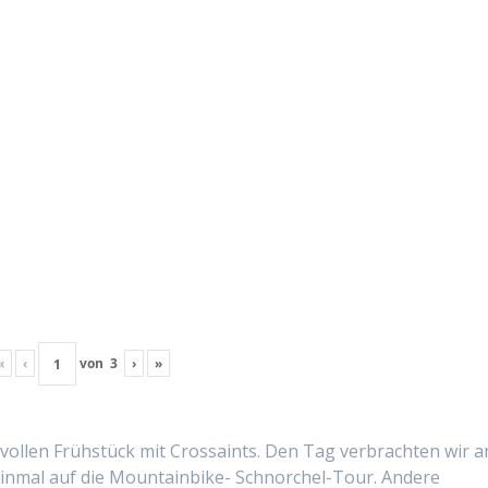
«
‹
von
3
›
»
vollen Früh­stück mit Cros­saints. Den Tag ver­bracht­en wir 
in­mal auf die Moun­tain­bike- Schnorchel-Tour. Andere