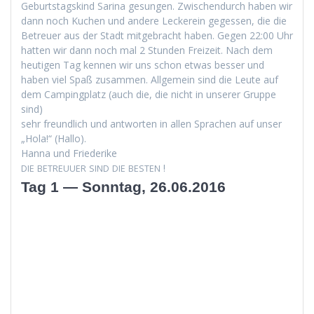
Geburt­stagskind Sari­na gesun­gen. Zwis­chen­durch haben wir
dann noch Kuchen und andere Leck­ere­in gegessen, die die
Betreuer aus der Stadt mit­ge­bracht haben. Gegen 22:00 Uhr
hat­ten wir dann noch mal 2 Stun­den Freizeit. Nach dem
heuti­gen Tag ken­nen wir uns schon etwas bess­er und
haben viel Spaß zusam­men. All­ge­mein sind die Leute auf
dem Camp­ing­platz (auch die, die nicht in unser­er Gruppe
sind)
sehr fre­undlich und antworten in allen Sprachen auf unser
„Hola!“ (Hal­lo).
Han­na und Friederike
!
DIE
BETREUUER
SIND
DIE
BESTEN
Tag 1 — Sonntag, 26.06.2016