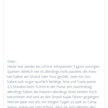
Hola !
Heute war wieder ein schöne entspan­nter Tag im son­ni­gen
Spanien. Wirk­lich viel ist allerd­ings nicht passiert, die meis­
ten haben am Strand oder Pool gechillt, zwei von uns
haben sich sog­ar sportlich betätigt. Sina und Tuu­la waren
2,5 Stun­den beim SUPen in der Flu­via. Am Nach­mit­tag
allerd­ings haben die meis­ten allerd­ings ihren Hin­tern hoch
bekom­men und sind an den Strand Kajak fahren gegan­gen.
Weil ein paar von uns vor eini­gen Tagen zu spät im Camp
waren, waren wir sehr erfreut, dass sie sich anboten den