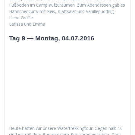
Fuß­bo­den im Camp aufzuräu­men. Zum Aben­dessen gab es
Häh­nchen­cur­ry mit Reis, Blattsalat und Vanillepudding.
Liebe Grüße
Laris­sa und Emma
Tag 9 — Montag, 04.07.2016
Heute hat­ten wir unsere Watertrekking­tour. Gegen halb 10
sind wir mit dem Bus zu einem Bergcamp gefahren. Dort