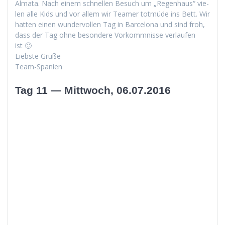
Alma­ta. Nach einem schnellen Besuch um „Regen­haus“ vie­
len alle Kids und vor allem wir Team­er tot­müde ins Bett. Wir
hat­ten einen wun­der­vollen Tag in Barcelona und sind froh,
dass der Tag ohne beson­dere Vorkomm­nisse ver­laufen
ist 🙂
Lieb­ste Grüße
Team-Spanien
Tag 11 — Mittwoch, 06.07.2016