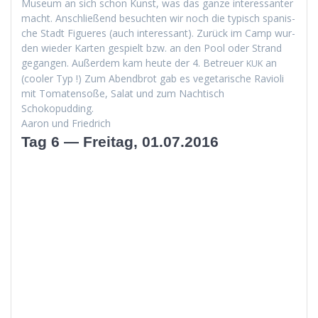
Muse­um an sich schon Kun­st, was das ganze inter­es­san­ter
macht. Anschließend besucht­en wir noch die typ­isch spanis­
che Stadt Figueres (auch inter­es­sant). Zurück im Camp wur­
den wieder Karten gespielt bzw. an den Pool oder Strand
gegan­gen. Außer­dem kam heute der 4. Betreuer
an
KUK
(cool­er Typ !) Zum Abend­brot gab es veg­e­tarische Ravi­o­li
mit Tomaten­soße, Salat und zum Nachtisch
Schokopudding.
Aaron und Friedrich
Tag 6 — Freitag, 01.07.2016