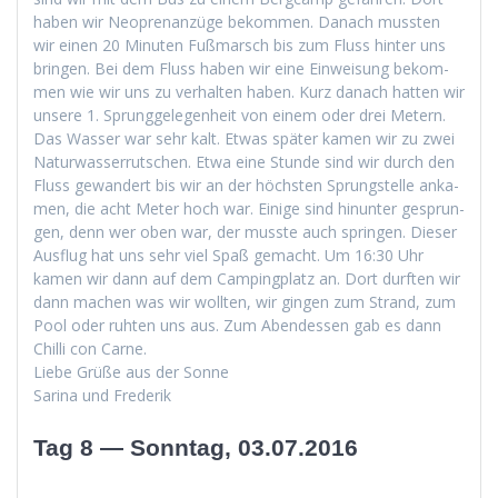
haben wir Neo­pre­nanzüge bekom­men. Danach mussten
wir einen 20 Minuten Fuß­marsch bis zum Fluss hin­ter uns
brin­gen. Bei dem Fluss haben wir eine Ein­weisung bekom­
men wie wir uns zu ver­hal­ten haben. Kurz danach hat­ten wir
unsere 1. Sprunggele­gen­heit von einem oder drei Metern.
Das Wass­er war sehr kalt. Etwas später kamen wir zu zwei
Natur­wasser­rutschen. Etwa eine Stunde sind wir durch den
Fluss gewan­dert bis wir an der höch­sten Sprung­stelle anka­
men, die acht Meter hoch war. Einige sind hin­unter gesprun­
gen, denn wer oben war, der musste auch sprin­gen. Dieser
Aus­flug hat uns sehr viel Spaß gemacht. Um 16:30 Uhr
kamen wir dann auf dem Camp­ing­platz an. Dort durften wir
dann machen was wir woll­ten, wir gin­gen zum Strand, zum
Pool oder ruht­en uns aus. Zum Aben­dessen gab es dann
Chilli con Carne.
Liebe Grüße aus der Sonne
Sari­na und Frederik
Tag 8 — Sonntag, 03.07.2016