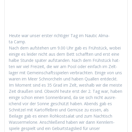
Heute war unser erster richtiger Tag im Nau­tic Alma­
ta Camp.
Nach dem auf­ste­hen um 9.00 Uhr gab es Früh­stück, wobei
einige es lei­der nicht aus dem Bett schafften und erst eine
halbe Stunde später auf­s­tanden. Nach dem Früh­stück hat­
ten wir viel Freizeit, die wir am Pool oder ein­fach im Zelt­
lager mit Gemein­schaftsspie­len ver­bracht­en. Einige von uns
waren im Meer Schnorcheln und haben Quallen ent­deckt.
Im Moment sind es 35 Grad im Zelt, weshalb wir die meiste
Zeit draußen sind. Obwohl heute erst der 2. Tag war, haben
einige schon einen Son­nen­brand, da sie sich nicht aus­re­
ichend vor der Sonne geschützt haben. Abends gab es
Schnitzel mit Kartof­fel­brei und Gemüse zu essen, als
Beilage gab es einen Rohkost­salat und zum Nachtisch
Wasser­mel­one. Anschließend haben wir dann Kennlern­
spiele gespielt und ein Geburt­stagslied für unser