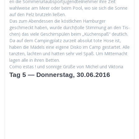
en die Som­merurlaub­sportju­gendteil­nehmer ihre Zeit
wahlweise am Meer oder beim Pool, wo sie sich die Sonne
auf den Pelz brutzeln ließen.
Das zum Aben­dessen die köstlichen Ham­burg­er
geschmeckt haben, wurde durch(tolle Stim­mung an den Tis­
chen) das viele Geschirrspülen beim „Küchenspaß“ deut­lich.
Da auf dem Camp­ing­platz zurzeit abso­lut tote Hose ist,
haben die Mädels eine eigene Disko im Camp ges­tartet. Alle
tanzten, lacht­en und hat­ten sehr viel Spaß. Um Mit­ter­nacht
lagen alle in ihren Betten.
Como estas ! und son­nige Grüße von Michel und Viktoria
Tag 5 — Donnerstag, 30.06.2016