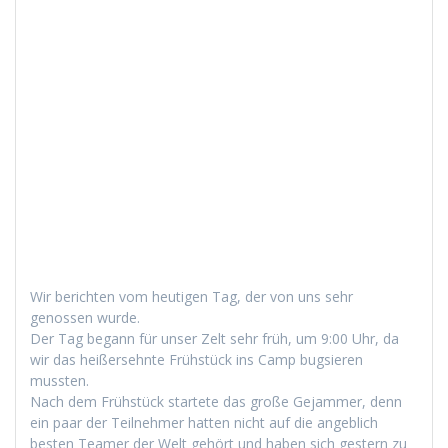
Wir bericht­en vom heuti­gen Tag, der von uns sehr
genossen wurde.
Der Tag begann für unser Zelt sehr früh, um 9:00 Uhr, da
wir das heißersehnte Früh­stück ins Camp bugsieren
mussten.
Nach dem Früh­stück startete das große Gejam­mer, denn
ein paar der Teil­nehmer hat­ten nicht auf die ange­blich
besten Team­er der Welt gehört und haben sich gestern zu