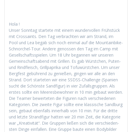
Hola !
Unser Son­ntag startete mit einem wun­der­vollen Früh­stück
mit Cros­saints. Den Tag ver­bracht­en wir am Strand, im
Pool und Lea begab sich noch ein­mal auf die Moun­tain­bike-
Schnorchel-Tour. Andere genossen den Tag im Camp mit
Gesellschaftsspie­len. Um 18 Uhr began­nen wir unseren
Gemein­schaftsabend mit Grillen. Es gab Würstchen, Puten-
und Rind­fleisch, Grill­pa­pri­ka und Tofuwürstchen. Um unser
Bergfest gebührend zu genießen, gin­gen wir alle an den
Strand. Dort starteten wir eine SSDSS-Chal­lenge (Spanien
sucht die Schön­ste Sand­fig­ur) in vier Zufalls­grup­pen. Als
erstes sollte ein Meeres­be­wohn­er in 10 min gebaut wer­den.
Die Team­er bew­erteten die Fig­uren nach ver­schiede­nen
Kat­e­gorien. Die zweite Fig­ur sollte eine klas­sis­che Sand­burg
sein, gebaut eben­falls inner­halb von 10 min. Für die dritte
und let­zte Strand­fig­ur hat­ten wir 20 min Zeit, die Kat­e­gorie
war „Kreativ­ität“. Die Grup­pen ließen sich die ver­schieden­
sten Dinge ein­fall­en. Eine Gruppe baute einen Body­bilder