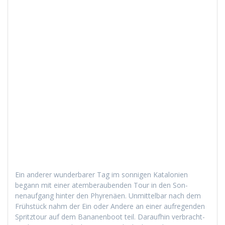
Ein ander­er wun­der­bar­er Tag im son­ni­gen Kat­alonien
begann mit ein­er atem­ber­auben­den Tour in den Son­
nenauf­gang hin­ter den Phyrenäen. Unmit­tel­bar nach dem
Früh­stück nahm der Ein oder Andere an ein­er aufre­gen­den
Spritz­tour auf dem Bana­nen­boot teil. Daraufhin ver­bracht­