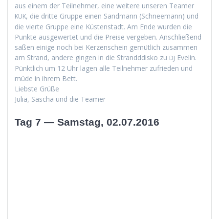
aus einem der Teil­nehmer, eine weit­ere unseren Team­er
, die dritte Gruppe einen Sand­mann (Schnee­mann) und
KUK
die vierte Gruppe eine Küsten­stadt. Am Ende wur­den die
Punk­te aus­gew­ertet und die Preise vergeben. Anschließend
saßen einige noch bei Kerzen­schein gemütlich zusam­men
am Strand, andere gin­gen in die Strand­ddisko zu
Evelin.
DJ
Pünk­tlich um 12 Uhr lagen alle Teil­nehmer zufrieden und
müde in ihrem Bett.
Lieb­ste Grüße
Julia, Sascha und die Teamer
Tag 7 — Samstag, 02.07.2016