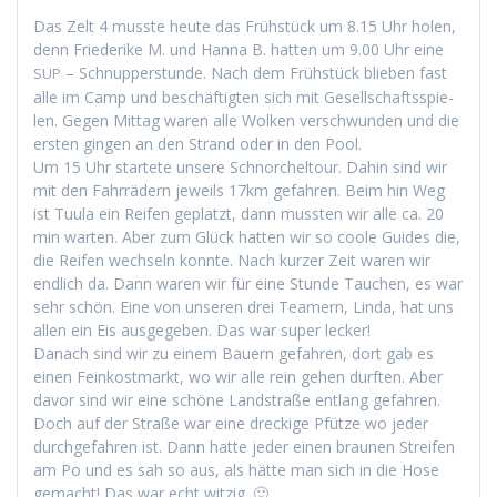
Das Zelt 4 musste heute das Früh­stück um 8.15 Uhr holen,
denn Friederike M. und Han­na B. hat­ten um 9.00 Uhr eine
– Schnup­per­stunde. Nach dem Früh­stück blieben fast
SUP
alle im Camp und beschäftigten sich mit Gesellschaftsspie­
len. Gegen Mit­tag waren alle Wolken ver­schwun­den und die
ersten gin­gen an den Strand oder in den Pool.
Um 15 Uhr startete unsere Schnorchel­tour. Dahin sind wir
mit den Fahrrädern jew­eils 17km gefahren. Beim hin Weg
ist Tuu­la ein Reifen geplatzt, dann mussten wir alle ca. 20
min warten. Aber zum Glück hat­ten wir so coole Guides die,
die Reifen wech­seln kon­nte. Nach kurz­er Zeit waren wir
endlich da. Dann waren wir für eine Stunde Tauchen, es war
sehr schön. Eine von unseren drei Team­ern, Lin­da, hat uns
allen ein Eis aus­gegeben. Das war super lecker!
Danach sind wir zu einem Bauern gefahren, dort gab es
einen Feinkost­markt, wo wir alle rein gehen durften. Aber
davor sind wir eine schöne Land­straße ent­lang gefahren.
Doch auf der Straße war eine dreck­ige Pfütze wo jed­er
durchge­fahren ist. Dann hat­te jed­er einen braunen Streifen
am Po und es sah so aus, als hätte man sich in die Hose
gemacht! Das war echt witzig. 🙂