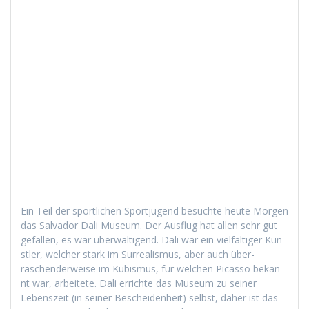
Ein Teil der sportlichen Sportju­gend besuchte heute Mor­gen
das Sal­vador Dali Muse­um. Der Aus­flug hat allen sehr gut
gefall­en, es war über­wälti­gend. Dali war ein vielfältiger Kün­
stler, welch­er stark im Sur­re­al­is­mus, aber auch über­
raschen­der­weise im Kubis­mus, für welchen Picas­so bekan­
nt war, arbeit­ete. Dali errichte das Muse­um zu sein­er
Leben­szeit (in sein­er Beschei­den­heit) selb­st, daher ist das