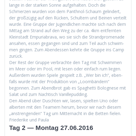
lange in der starken Sonne aufge­hal­ten. Doch die
Schmerzen wur­den von dem Pan­th­nol-Schaum gelin­dert,
der großzügig auf den Rück­en, Schul­tern und Beinen verteilt
wurde. Eine Gruppe der Jugendlichen machte sich nach dem
Mit­tag am Strand auf den Weg zu der ca. 4km ent­fer­n­ten
Kle­in­stadt Empuriabra­va, wo sie sich die Strand­prom­e­nade
ansa­hen, essen gegan­gen sind und zum Teil auch schwim­
men gin­gen. Zum Aben­dessen kehrte die Gruppe ins Camp
zurück.
Der Rest der Gruppe ver­brachte den Tag mit Schwim­men
im Meer oder im Pool, mit lesen oder ein­fach rum liegen.
Außer­dem wur­den Spiele gespielt z.B. „Wer bin ich“, eben­
falls wurde mit der Pro­duk­tion von „Loom­bän­dern“
begonnen. Zum Abend­brot gab es Spaghet­ti Bolog­nese mit
Salat und zum Nachtisch Vanillepudding.
Den Abend über Duscht­en wir, lasen, spiel­ten Uno oder
alberten mit den Team­ern herum, bevor wir nach diesem
„anstren­gen­den“ Tag um Mit­ter­nacht in die Bet­ten fielen.
Friederike und Paula
Tag 2 — Montag 27.06.2016