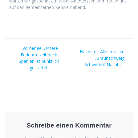
warten wir ges­pan­nt auf unser Aben­dessen und freuen uns
auf den gemein­samen Kennlernabend.
Beitragsnavigation
Vorheriger
Vorherige:
Unsere
Nächster
Nächster:
Alle Infos zu
Beitrag:
Ferienfreizeit nach
Beitrag:
„Braunschweig
Spanien ist pünktlich
Schwimmt Nachts“
gestartet!
Schreibe einen Kommentar