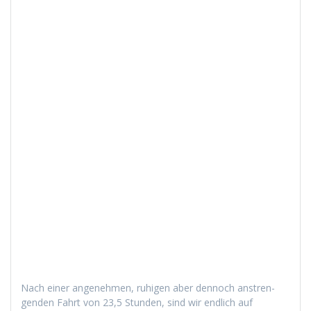
Nach ein­er angenehmen, ruhi­gen aber den­noch anstren­
gen­den Fahrt von 23,5 Stun­den, sind wir endlich auf