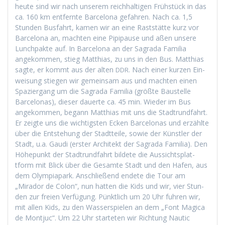
heute sind wir nach unserem reich­halti­gen Früh­stück in das
ca. 160 km ent­fer­nte Barcelona gefahren. Nach ca. 1,5
Stun­den Bus­fahrt, kamen wir an eine Rast­stätte kurz vor
Barcelona an, macht­en eine Pip­i­pause und aßen unsere
Lunch­pak­te auf. In Barcelona an der Sagra­da Famil­ia
angekom­men, stieg Matthias, zu uns in den Bus. Matthias
sagte, er kommt aus der alten
. Nach ein­er kurzen Ein­
DDR
weisung stiegen wir gemein­sam aus und macht­en einen
Spazier­gang um die Sagra­da Famil­ia (größte Baustelle
Barcelonas), dieser dauerte ca. 45 min. Wieder im Bus
angekom­men, begann Matthias mit uns die Stadtrund­fahrt.
Er zeigte uns die wichtig­sten Eck­en Barcelonas und erzählte
über die Entste­hung der Stadt­teile, sowie der Kün­stler der
Stadt, u.a. Gau­di (erster Architekt der Sagra­da Famil­ia). Den
Höhep­unkt der Stadtrund­fahrt bildete die Aus­sicht­splat­
tform mit Blick über die Gesamte Stadt und den Hafen, aus
dem Olympia­park. Anschließend endete die Tour am
„Mirador de Colon“, nun hat­ten die Kids und wir, vier Stun­
den zur freien Ver­fü­gung. Pünk­tlich um 20 Uhr fuhren wir,
mit allen Kids, zu den Wasser­spie­len an dem „Font Mag­i­ca
de Mon­tjuc“. Um 22 Uhr starteten wir Rich­tung Nau­tic