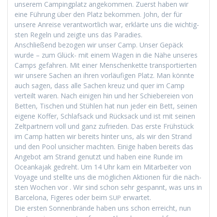
unserem Camp­ing­platz angekom­men. Zuerst haben wir
eine Führung über den Platz bekom­men. John, der für
unsere Anreise ver­ant­wortlich war, erk­lärte uns die wichtig­
sten Regeln und zeigte uns das Paradies.
Anschließend bezo­gen wir unser Camp. Unser Gepäck
wurde – zum Glück- mit einem Wagen in die Nähe unseres
Camps gefahren. Mit ein­er Men­schen­kette trans­portierten
wir unsere Sachen an ihren vor­läu­fi­gen Platz. Man kön­nte
auch sagen, dass alle Sachen kreuz und quer im Camp
verteilt waren. Nach eini­gen hin und her Schiebereien von
Bet­ten, Tis­chen und Stühlen hat nun jed­er ein Bett, seinen
eigene Kof­fer, Schlaf­sack und Rück­sack und ist mit seinen
Zelt­part­nern voll und ganz zufrieden. Das erste Früh­stück
im Camp hat­ten wir bere­its hin­ter uns, als wir den Strand
und den Pool unsich­er macht­en. Einige haben bere­its das
Ange­bot am Strand genutzt und haben eine Runde im
Oceanka­jak gedreht. Um 14 Uhr kam ein Mitar­beit­er von
Voy­age und stellte uns die möglichen Aktio­nen für die näch­
sten Wochen vor . Wir sind schon sehr ges­pan­nt, was uns in
Barcelona, Figeres oder beim
erwartet.
SUP
Die ersten Son­nen­brände haben uns schon erre­icht, nun