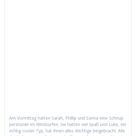
Am Vor­mit­tag hat­ten Sarah, Phillip und Sari­na eine Schnup­
per­stunde im Wind­sur­fen. Sie hat­ten viel Spaß und Luke, ein
richtig cool­er Typ, hat ihnen alles Wichtige beige­bracht. Alle