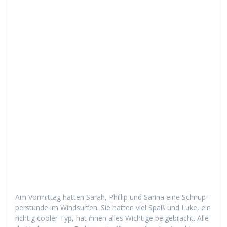
Am Vor­mit­tag hat­ten Sarah, Phillip und Sari­na eine Schnup­
per­stunde im Wind­sur­fen. Sie hat­ten viel Spaß und Luke, ein
richtig cool­er Typ, hat ihnen alles Wichtige beige­bracht. Alle