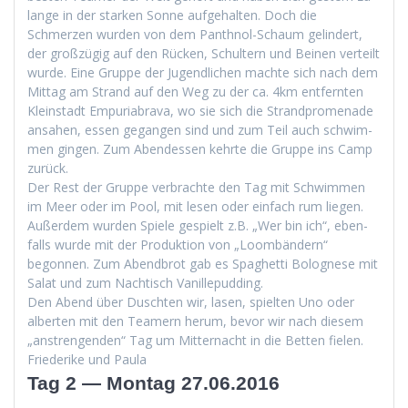
lange in der starken Sonne aufge­hal­ten. Doch die
Schmerzen wur­den von dem Pan­th­nol-Schaum gelin­dert,
der großzügig auf den Rück­en, Schul­tern und Beinen verteilt
wurde. Eine Gruppe der Jugendlichen machte sich nach dem
Mit­tag am Strand auf den Weg zu der ca. 4km ent­fer­n­ten
Kle­in­stadt Empuriabra­va, wo sie sich die Strand­prom­e­nade
ansa­hen, essen gegan­gen sind und zum Teil auch schwim­
men gin­gen. Zum Aben­dessen kehrte die Gruppe ins Camp
zurück.
Der Rest der Gruppe ver­brachte den Tag mit Schwim­men
im Meer oder im Pool, mit lesen oder ein­fach rum liegen.
Außer­dem wur­den Spiele gespielt z.B. „Wer bin ich“, eben­
falls wurde mit der Pro­duk­tion von „Loom­bän­dern“
begonnen. Zum Abend­brot gab es Spaghet­ti Bolog­nese mit
Salat und zum Nachtisch Vanillepudding.
Den Abend über Duscht­en wir, lasen, spiel­ten Uno oder
alberten mit den Team­ern herum, bevor wir nach diesem
„anstren­gen­den“ Tag um Mit­ter­nacht in die Bet­ten fielen.
Friederike und Paula
Tag 2 — Montag 27.06.2016