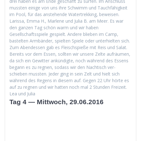
drei haben es am Ende geschafft zu sur­fen. Im Anschluss
mussten einige von uns ihre Schwimm und Tauch­fähigkeit
im Pool, für das anste­hende Watertrekking, beweisen.
Laris­sa, Emma H., Mar­lene und Julia B. am Meer. Es war
den ganzen Tag schön warm und wir haben
Gesellschaftsspiele gespielt. Andere blieben im Camp,
bastel­ten Arm­bän­der, spiel­ten Spiele oder unter­hiel­ten sich.
Zum Aben­dessen gab es Fleis­chspieße mit Reis und Salat.
Bere­its vor dem Essen, soll­ten wir unsere Zelte aufräu­men,
da sich ein Gewit­ter ankündigte, noch während des Essens
begann es zu reg­nen, sodass wir den Nachtisch ver­
schieben mussten. Jed­er ging in sein Zelt und hielt sich
während des Regens in diesem auf. Gegen 22 Uhr hörte es
auf zu reg­nen und wir hat­ten noch mal 2 Stun­den Freizeit.
Lea und Julia
Tag 4 — Mittwoch, 29.06.2016