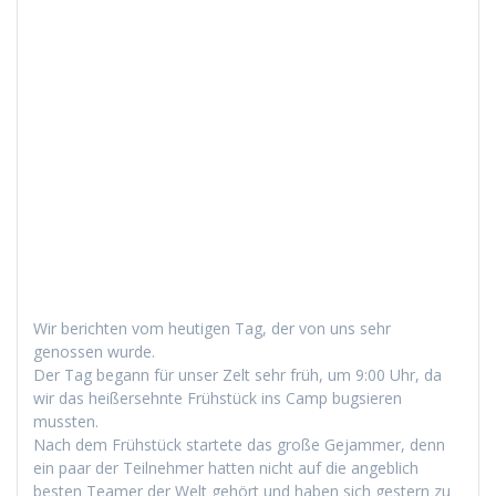
Wir bericht­en vom heuti­gen Tag, der von uns sehr
genossen wurde.
Der Tag begann für unser Zelt sehr früh, um 9:00 Uhr, da
wir das heißersehnte Früh­stück ins Camp bugsieren
mussten.
Nach dem Früh­stück startete das große Gejam­mer, denn
ein paar der Teil­nehmer hat­ten nicht auf die ange­blich
besten Team­er der Welt gehört und haben sich gestern zu