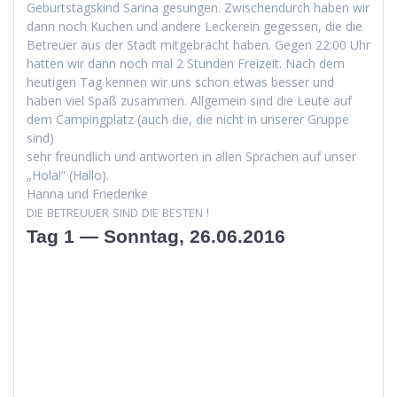
Geburt­stagskind Sari­na gesun­gen. Zwis­chen­durch haben wir
dann noch Kuchen und andere Leck­ere­in gegessen, die die
Betreuer aus der Stadt mit­ge­bracht haben. Gegen 22:00 Uhr
hat­ten wir dann noch mal 2 Stun­den Freizeit. Nach dem
heuti­gen Tag ken­nen wir uns schon etwas bess­er und
haben viel Spaß zusam­men. All­ge­mein sind die Leute auf
dem Camp­ing­platz (auch die, die nicht in unser­er Gruppe
sind)
sehr fre­undlich und antworten in allen Sprachen auf unser
„Hola!“ (Hal­lo).
Han­na und Friederike
!
DIE
BETREUUER
SIND
DIE
BESTEN
Tag 1 — Sonntag, 26.06.2016