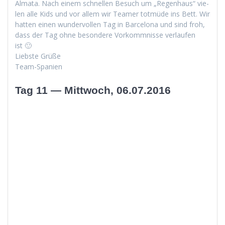
Alma­ta. Nach einem schnellen Besuch um „Regen­haus“ vie­
len alle Kids und vor allem wir Team­er tot­müde ins Bett. Wir
hat­ten einen wun­der­vollen Tag in Barcelona und sind froh,
dass der Tag ohne beson­dere Vorkomm­nisse ver­laufen
ist 🙂
Lieb­ste Grüße
Team-Spanien
Tag 11 — Mittwoch, 06.07.2016