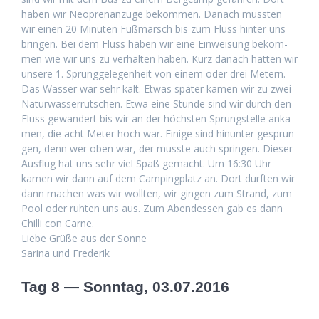
haben wir Neo­pre­nanzüge bekom­men. Danach mussten
wir einen 20 Minuten Fuß­marsch bis zum Fluss hin­ter uns
brin­gen. Bei dem Fluss haben wir eine Ein­weisung bekom­
men wie wir uns zu ver­hal­ten haben. Kurz danach hat­ten wir
unsere 1. Sprunggele­gen­heit von einem oder drei Metern.
Das Wass­er war sehr kalt. Etwas später kamen wir zu zwei
Natur­wasser­rutschen. Etwa eine Stunde sind wir durch den
Fluss gewan­dert bis wir an der höch­sten Sprung­stelle anka­
men, die acht Meter hoch war. Einige sind hin­unter gesprun­
gen, denn wer oben war, der musste auch sprin­gen. Dieser
Aus­flug hat uns sehr viel Spaß gemacht. Um 16:30 Uhr
kamen wir dann auf dem Camp­ing­platz an. Dort durften wir
dann machen was wir woll­ten, wir gin­gen zum Strand, zum
Pool oder ruht­en uns aus. Zum Aben­dessen gab es dann
Chilli con Carne.
Liebe Grüße aus der Sonne
Sari­na und Frederik
Tag 8 — Sonntag, 03.07.2016