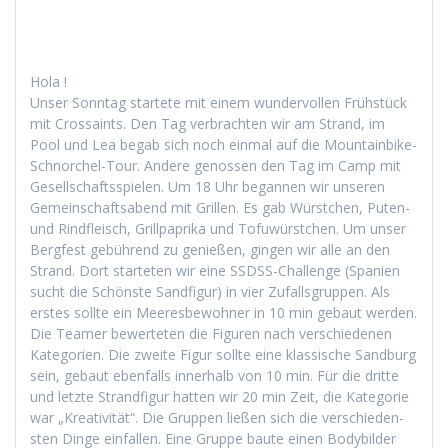
Hola !
Unser Son­ntag startete mit einem wun­der­vollen Früh­stück
mit Cros­saints. Den Tag ver­bracht­en wir am Strand, im
Pool und Lea begab sich noch ein­mal auf die Moun­tain­bike-
Schnorchel-Tour. Andere genossen den Tag im Camp mit
Gesellschaftsspie­len. Um 18 Uhr began­nen wir unseren
Gemein­schaftsabend mit Grillen. Es gab Würstchen, Puten-
und Rind­fleisch, Grill­pa­pri­ka und Tofuwürstchen. Um unser
Bergfest gebührend zu genießen, gin­gen wir alle an den
Strand. Dort starteten wir eine SSDSS-Chal­lenge (Spanien
sucht die Schön­ste Sand­fig­ur) in vier Zufalls­grup­pen. Als
erstes sollte ein Meeres­be­wohn­er in 10 min gebaut wer­den.
Die Team­er bew­erteten die Fig­uren nach ver­schiede­nen
Kat­e­gorien. Die zweite Fig­ur sollte eine klas­sis­che Sand­burg
sein, gebaut eben­falls inner­halb von 10 min. Für die dritte
und let­zte Strand­fig­ur hat­ten wir 20 min Zeit, die Kat­e­gorie
war „Kreativ­ität“. Die Grup­pen ließen sich die ver­schieden­
sten Dinge ein­fall­en. Eine Gruppe baute einen Body­bilder