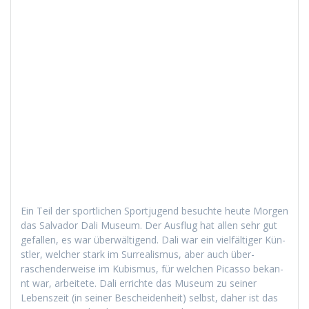
Ein Teil der sportlichen Sportju­gend besuchte heute Mor­gen
das Sal­vador Dali Muse­um. Der Aus­flug hat allen sehr gut
gefall­en, es war über­wälti­gend. Dali war ein vielfältiger Kün­
stler, welch­er stark im Sur­re­al­is­mus, aber auch über­
raschen­der­weise im Kubis­mus, für welchen Picas­so bekan­
nt war, arbeit­ete. Dali errichte das Muse­um zu sein­er
Leben­szeit (in sein­er Beschei­den­heit) selb­st, daher ist das