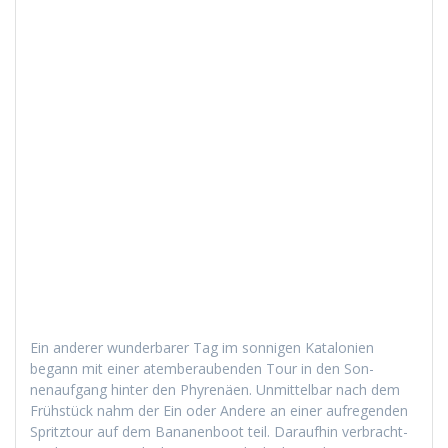
Ein ander­er wun­der­bar­er Tag im son­ni­gen Kat­alonien
begann mit ein­er atem­ber­auben­den Tour in den Son­
nenauf­gang hin­ter den Phyrenäen. Unmit­tel­bar nach dem
Früh­stück nahm der Ein oder Andere an ein­er aufre­gen­den
Spritz­tour auf dem Bana­nen­boot teil. Daraufhin ver­bracht­