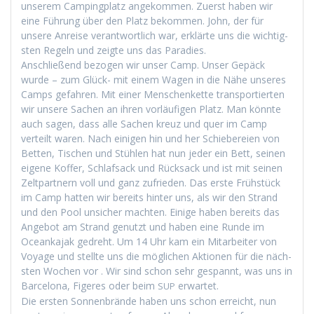
unserem Camp­ing­platz angekom­men. Zuerst haben wir
eine Führung über den Platz bekom­men. John, der für
unsere Anreise ver­ant­wortlich war, erk­lärte uns die wichtig­
sten Regeln und zeigte uns das Paradies.
Anschließend bezo­gen wir unser Camp. Unser Gepäck
wurde – zum Glück- mit einem Wagen in die Nähe unseres
Camps gefahren. Mit ein­er Men­schen­kette trans­portierten
wir unsere Sachen an ihren vor­läu­fi­gen Platz. Man kön­nte
auch sagen, dass alle Sachen kreuz und quer im Camp
verteilt waren. Nach eini­gen hin und her Schiebereien von
Bet­ten, Tis­chen und Stühlen hat nun jed­er ein Bett, seinen
eigene Kof­fer, Schlaf­sack und Rück­sack und ist mit seinen
Zelt­part­nern voll und ganz zufrieden. Das erste Früh­stück
im Camp hat­ten wir bere­its hin­ter uns, als wir den Strand
und den Pool unsich­er macht­en. Einige haben bere­its das
Ange­bot am Strand genutzt und haben eine Runde im
Oceanka­jak gedreht. Um 14 Uhr kam ein Mitar­beit­er von
Voy­age und stellte uns die möglichen Aktio­nen für die näch­
sten Wochen vor . Wir sind schon sehr ges­pan­nt, was uns in
Barcelona, Figeres oder beim
erwartet.
SUP
Die ersten Son­nen­brände haben uns schon erre­icht, nun