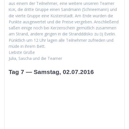
aus einem der Teil­nehmer, eine weit­ere unseren Team­er
, die dritte Gruppe einen Sand­mann (Schnee­mann) und
KUK
die vierte Gruppe eine Küsten­stadt. Am Ende wur­den die
Punk­te aus­gew­ertet und die Preise vergeben. Anschließend
saßen einige noch bei Kerzen­schein gemütlich zusam­men
am Strand, andere gin­gen in die Strand­ddisko zu
Evelin.
DJ
Pünk­tlich um 12 Uhr lagen alle Teil­nehmer zufrieden und
müde in ihrem Bett.
Lieb­ste Grüße
Julia, Sascha und die Teamer
Tag 7 — Samstag, 02.07.2016