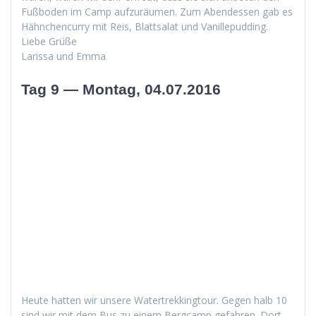
Fuß­bo­den im Camp aufzuräu­men. Zum Aben­dessen gab es
Häh­nchen­cur­ry mit Reis, Blattsalat und Vanillepudding.
Liebe Grüße
Laris­sa und Emma
Tag 9 — Montag, 04.07.2016
Heute hat­ten wir unsere Watertrekking­tour. Gegen halb 10
sind wir mit dem Bus zu einem Bergcamp gefahren. Dort