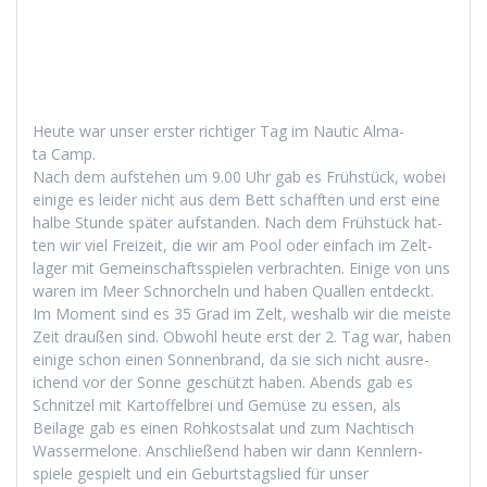
Heute war unser erster richtiger Tag im Nau­tic Alma­
ta Camp.
Nach dem auf­ste­hen um 9.00 Uhr gab es Früh­stück, wobei
einige es lei­der nicht aus dem Bett schafften und erst eine
halbe Stunde später auf­s­tanden. Nach dem Früh­stück hat­
ten wir viel Freizeit, die wir am Pool oder ein­fach im Zelt­
lager mit Gemein­schaftsspie­len ver­bracht­en. Einige von uns
waren im Meer Schnorcheln und haben Quallen ent­deckt.
Im Moment sind es 35 Grad im Zelt, weshalb wir die meiste
Zeit draußen sind. Obwohl heute erst der 2. Tag war, haben
einige schon einen Son­nen­brand, da sie sich nicht aus­re­
ichend vor der Sonne geschützt haben. Abends gab es
Schnitzel mit Kartof­fel­brei und Gemüse zu essen, als
Beilage gab es einen Rohkost­salat und zum Nachtisch
Wasser­mel­one. Anschließend haben wir dann Kennlern­
spiele gespielt und ein Geburt­stagslied für unser