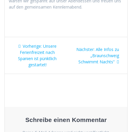
warten wir ges­pan­nt auf unser Aben­dessen und freuen uns
auf den gemein­samen Kennlernabend.
Beitragsnavigation
Vorheriger
Vorherige:
Unsere
Nächster
Nächster:
Alle Infos zu
Beitrag:
Ferienfreizeit nach
Beitrag:
„Braunschweig
Spanien ist pünktlich
Schwimmt Nachts“
gestartet!
Schreibe einen Kommentar