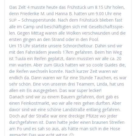
Das Zelt 4 musste heute das Früh­stück um 8.15 Uhr holen,
denn Friederike M. und Han­na B. hat­ten um 9.00 Uhr eine
– Schnup­per­stunde. Nach dem Früh­stück blieben fast
SUP
alle im Camp und beschäftigten sich mit Gesellschaftsspie­
len. Gegen Mit­tag waren alle Wolken ver­schwun­den und die
ersten gin­gen an den Strand oder in den Pool.
Um 15 Uhr startete unsere Schnorchel­tour. Dahin sind wir
mit den Fahrrädern jew­eils 17km gefahren. Beim hin Weg
ist Tuu­la ein Reifen geplatzt, dann mussten wir alle ca. 20
min warten. Aber zum Glück hat­ten wir so coole Guides die,
die Reifen wech­seln kon­nte. Nach kurz­er Zeit waren wir
endlich da. Dann waren wir für eine Stunde Tauchen, es war
sehr schön. Eine von unseren drei Team­ern, Lin­da, hat uns
allen ein Eis aus­gegeben. Das war super lecker!
Danach sind wir zu einem Bauern gefahren, dort gab es
einen Feinkost­markt, wo wir alle rein gehen durften. Aber
davor sind wir eine schöne Land­straße ent­lang gefahren.
Doch auf der Straße war eine dreck­ige Pfütze wo jed­er
durchge­fahren ist. Dann hat­te jed­er einen braunen Streifen
am Po und es sah so aus, als hätte man sich in die Hose
gemacht! Das war echt witzig. 🙂