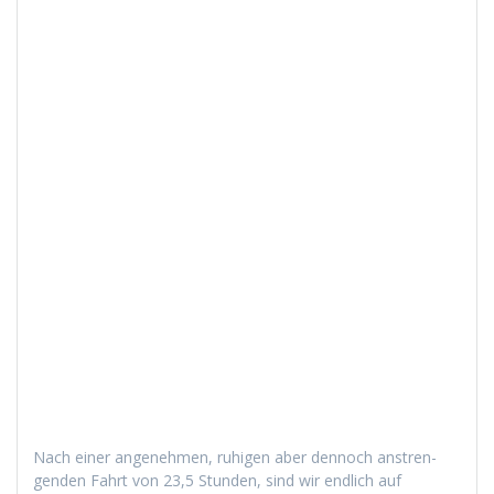
Nach ein­er angenehmen, ruhi­gen aber den­noch anstren­
gen­den Fahrt von 23,5 Stun­den, sind wir endlich auf