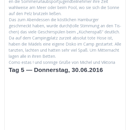
en die Som­merurlaub­sportju­gendteil­nehmer ihre Zeit
wahlweise am Meer oder beim Pool, wo sie sich die Sonne
auf den Pelz brutzeln ließen.
Das zum Aben­dessen die köstlichen Ham­burg­er
geschmeckt haben, wurde durch(tolle Stim­mung an den Tis­
chen) das viele Geschirrspülen beim „Küchenspaß“ deut­lich.
Da auf dem Camp­ing­platz zurzeit abso­lut tote Hose ist,
haben die Mädels eine eigene Disko im Camp ges­tartet. Alle
tanzten, lacht­en und hat­ten sehr viel Spaß. Um Mit­ter­nacht
lagen alle in ihren Betten.
Como estas ! und son­nige Grüße von Michel und Viktoria
Tag 5 — Donnerstag, 30.06.2016