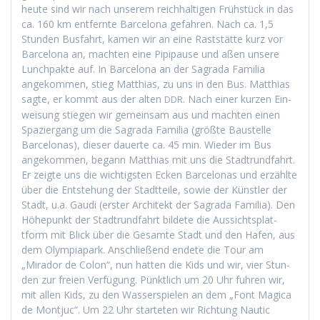
heute sind wir nach unserem reich­halti­gen Früh­stück in das
ca. 160 km ent­fer­nte Barcelona gefahren. Nach ca. 1,5
Stun­den Bus­fahrt, kamen wir an eine Rast­stätte kurz vor
Barcelona an, macht­en eine Pip­i­pause und aßen unsere
Lunch­pak­te auf. In Barcelona an der Sagra­da Famil­ia
angekom­men, stieg Matthias, zu uns in den Bus. Matthias
sagte, er kommt aus der alten
. Nach ein­er kurzen Ein­
DDR
weisung stiegen wir gemein­sam aus und macht­en einen
Spazier­gang um die Sagra­da Famil­ia (größte Baustelle
Barcelonas), dieser dauerte ca. 45 min. Wieder im Bus
angekom­men, begann Matthias mit uns die Stadtrund­fahrt.
Er zeigte uns die wichtig­sten Eck­en Barcelonas und erzählte
über die Entste­hung der Stadt­teile, sowie der Kün­stler der
Stadt, u.a. Gau­di (erster Architekt der Sagra­da Famil­ia). Den
Höhep­unkt der Stadtrund­fahrt bildete die Aus­sicht­splat­
tform mit Blick über die Gesamte Stadt und den Hafen, aus
dem Olympia­park. Anschließend endete die Tour am
„Mirador de Colon“, nun hat­ten die Kids und wir, vier Stun­
den zur freien Ver­fü­gung. Pünk­tlich um 20 Uhr fuhren wir,
mit allen Kids, zu den Wasser­spie­len an dem „Font Mag­i­ca
de Mon­tjuc“. Um 22 Uhr starteten wir Rich­tung Nau­tic