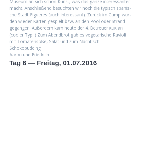
Muse­um an sich schon Kun­st, was das ganze inter­es­san­ter
macht. Anschließend besucht­en wir noch die typ­isch spanis­
che Stadt Figueres (auch inter­es­sant). Zurück im Camp wur­
den wieder Karten gespielt bzw. an den Pool oder Strand
gegan­gen. Außer­dem kam heute der 4. Betreuer
an
KUK
(cool­er Typ !) Zum Abend­brot gab es veg­e­tarische Ravi­o­li
mit Tomaten­soße, Salat und zum Nachtisch
Schokopudding.
Aaron und Friedrich
Tag 6 — Freitag, 01.07.2016