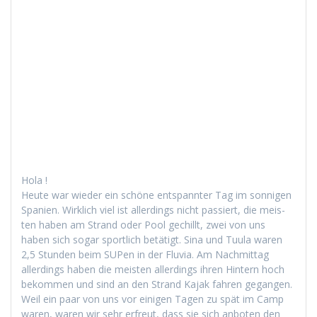
Hola !
Heute war wieder ein schöne entspan­nter Tag im son­ni­gen
Spanien. Wirk­lich viel ist allerd­ings nicht passiert, die meis­
ten haben am Strand oder Pool gechillt, zwei von uns
haben sich sog­ar sportlich betätigt. Sina und Tuu­la waren
2,5 Stun­den beim SUPen in der Flu­via. Am Nach­mit­tag
allerd­ings haben die meis­ten allerd­ings ihren Hin­tern hoch
bekom­men und sind an den Strand Kajak fahren gegan­gen.
Weil ein paar von uns vor eini­gen Tagen zu spät im Camp
waren, waren wir sehr erfreut, dass sie sich anboten den