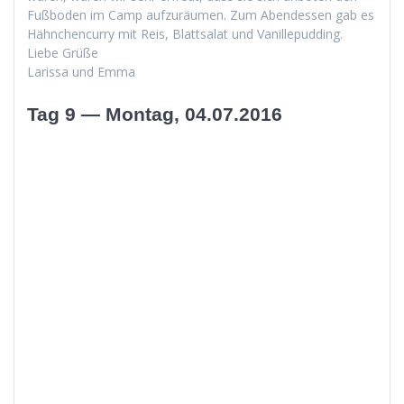
Fuß­bo­den im Camp aufzuräu­men. Zum Aben­dessen gab es
Häh­nchen­cur­ry mit Reis, Blattsalat und Vanillepudding.
Liebe Grüße
Laris­sa und Emma
Tag 9 — Montag, 04.07.2016