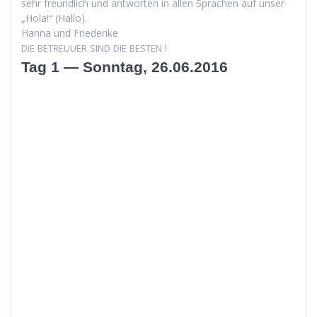
sehr fre­undlich und antworten in allen Sprachen auf unser
„Hola!“ (Hal­lo).
Han­na und Friederike
!
DIE
BETREUUER
SIND
DIE
BESTEN
Tag 1 — Sonntag, 26.06.2016