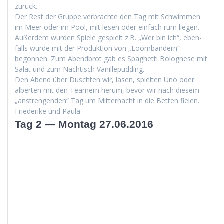
zurück.
Der Rest der Gruppe ver­brachte den Tag mit Schwim­men
im Meer oder im Pool, mit lesen oder ein­fach rum liegen.
Außer­dem wur­den Spiele gespielt z.B. „Wer bin ich“, eben­
falls wurde mit der Pro­duk­tion von „Loom­bän­dern“
begonnen. Zum Abend­brot gab es Spaghet­ti Bolog­nese mit
Salat und zum Nachtisch Vanillepudding.
Den Abend über Duscht­en wir, lasen, spiel­ten Uno oder
alberten mit den Team­ern herum, bevor wir nach diesem
„anstren­gen­den“ Tag um Mit­ter­nacht in die Bet­ten fielen.
Friederike und Paula
Tag 2 — Montag 27.06.2016