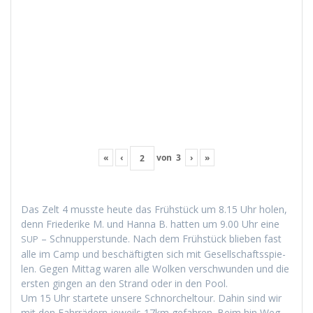
«
‹
von
3
›
»
Das Zelt 4 musste heute das Früh­stück um 8.15 Uhr holen,
denn Friederike M. und Han­na B. hat­ten um 9.00 Uhr eine
– Schnup­per­stunde. Nach dem Früh­stück blieben fast
SUP
alle im Camp und beschäftigten sich mit Gesellschaftsspie­
len. Gegen Mit­tag waren alle Wolken ver­schwun­den und die
ersten gin­gen an den Strand oder in den Pool.
Um 15 Uhr startete unsere Schnorchel­tour. Dahin sind wir
mit den Fahrrädern jew­eils 17km gefahren. Beim hin Weg