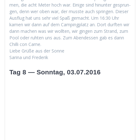
men, die acht Meter hoch war. Einige sind hin­unter gesprun­
gen, denn wer oben war, der musste auch sprin­gen. Dieser
Aus­flug hat uns sehr viel Spaß gemacht. Um 16:30 Uhr
kamen wir dann auf dem Camp­ing­platz an. Dort durften wir
dann machen was wir woll­ten, wir gin­gen zum Strand, zum
Pool oder ruht­en uns aus. Zum Aben­dessen gab es dann
Chilli con Carne.
Liebe Grüße aus der Sonne
Sari­na und Frederik
Tag 8 — Sonntag, 03.07.2016