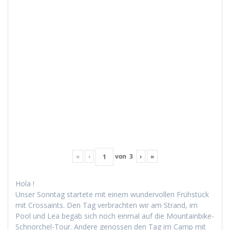
«
‹
von
3
›
»
Hola !
Unser Son­ntag startete mit einem wun­der­vollen Früh­stück
mit Cros­saints. Den Tag ver­bracht­en wir am Strand, im
Pool und Lea begab sich noch ein­mal auf die Moun­tain­bike-
Schnorchel-Tour. Andere genossen den Tag im Camp mit