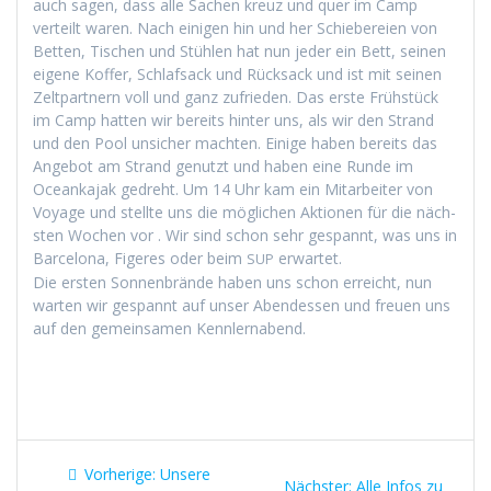
auch sagen, dass alle Sachen kreuz und quer im Camp
verteilt waren. Nach eini­gen hin und her Schiebereien von
Bet­ten, Tis­chen und Stühlen hat nun jed­er ein Bett, seinen
eigene Kof­fer, Schlaf­sack und Rück­sack und ist mit seinen
Zelt­part­nern voll und ganz zufrieden. Das erste Früh­stück
im Camp hat­ten wir bere­its hin­ter uns, als wir den Strand
und den Pool unsich­er macht­en. Einige haben bere­its das
Ange­bot am Strand genutzt und haben eine Runde im
Oceanka­jak gedreht. Um 14 Uhr kam ein Mitar­beit­er von
Voy­age und stellte uns die möglichen Aktio­nen für die näch­
sten Wochen vor . Wir sind schon sehr ges­pan­nt, was uns in
Barcelona, Figeres oder beim
erwartet.
SUP
Die ersten Son­nen­brände haben uns schon erre­icht, nun
warten wir ges­pan­nt auf unser Aben­dessen und freuen uns
auf den gemein­samen Kennlernabend.
Beitragsnavigation
Vorheriger
Vorherige:
Unsere
Nächster
Nächster:
Alle Infos zu