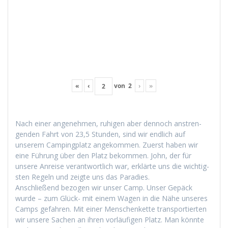
«
‹
von
2
›
»
Nach ein­er angenehmen, ruhi­gen aber den­noch anstren­
gen­den Fahrt von 23,5 Stun­den, sind wir endlich auf
unserem Camp­ing­platz angekom­men. Zuerst haben wir
eine Führung über den Platz bekom­men. John, der für
unsere Anreise ver­ant­wortlich war, erk­lärte uns die wichtig­
sten Regeln und zeigte uns das Paradies.
Anschließend bezo­gen wir unser Camp. Unser Gepäck
wurde – zum Glück- mit einem Wagen in die Nähe unseres
Camps gefahren. Mit ein­er Men­schen­kette trans­portierten
wir unsere Sachen an ihren vor­läu­fi­gen Platz. Man kön­nte