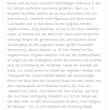
heute sind wir nach unserem reich­halti­gen Früh­stück in das
ca. 160 km ent­fer­nte Barcelona gefahren. Nach ca. 1,5
Stun­den Bus­fahrt, kamen wir an eine Rast­stätte kurz vor
Barcelona an, macht­en eine Pip­i­pause und aßen unsere
Lunch­pak­te auf. In Barcelona an der Sagra­da Famil­ia
angekom­men, stieg Matthias, zu uns in den Bus. Matthias
sagte, er kommt aus der alten
. Nach ein­er kurzen Ein­
DDR
weisung stiegen wir gemein­sam aus und macht­en einen
Spazier­gang um die Sagra­da Famil­ia (größte Baustelle
Barcelonas), dieser dauerte ca. 45 min. Wieder im Bus
angekom­men, begann Matthias mit uns die Stadtrund­fahrt.
Er zeigte uns die wichtig­sten Eck­en Barcelonas und erzählte
über die Entste­hung der Stadt­teile, sowie der Kün­stler der
Stadt, u.a. Gau­di (erster Architekt der Sagra­da Famil­ia). Den
Höhep­unkt der Stadtrund­fahrt bildete die Aus­sicht­splat­
tform mit Blick über die Gesamte Stadt und den Hafen, aus
dem Olympia­park. Anschließend endete die Tour am
„Mirador de Colon“, nun hat­ten die Kids und wir, vier Stun­
den zur freien Ver­fü­gung. Pünk­tlich um 20 Uhr fuhren wir,
mit allen Kids, zu den Wasser­spie­len an dem „Font Mag­i­ca
de Mon­tjuc“. Um 22 Uhr starteten wir Rich­tung Nau­tic