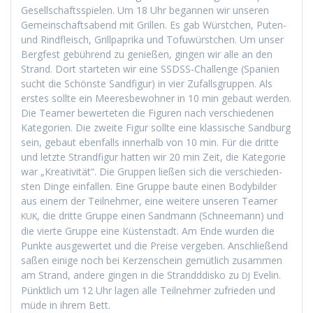
Gesellschaftsspie­len. Um 18 Uhr began­nen wir unseren
Gemein­schaftsabend mit Grillen. Es gab Würstchen, Puten-
und Rind­fleisch, Grill­pa­pri­ka und Tofuwürstchen. Um unser
Bergfest gebührend zu genießen, gin­gen wir alle an den
Strand. Dort starteten wir eine SSDSS-Chal­lenge (Spanien
sucht die Schön­ste Sand­fig­ur) in vier Zufalls­grup­pen. Als
erstes sollte ein Meeres­be­wohn­er in 10 min gebaut wer­den.
Die Team­er bew­erteten die Fig­uren nach ver­schiede­nen
Kat­e­gorien. Die zweite Fig­ur sollte eine klas­sis­che Sand­burg
sein, gebaut eben­falls inner­halb von 10 min. Für die dritte
und let­zte Strand­fig­ur hat­ten wir 20 min Zeit, die Kat­e­gorie
war „Kreativ­ität“. Die Grup­pen ließen sich die ver­schieden­
sten Dinge ein­fall­en. Eine Gruppe baute einen Body­bilder
aus einem der Teil­nehmer, eine weit­ere unseren Team­er
, die dritte Gruppe einen Sand­mann (Schnee­mann) und
KUK
die vierte Gruppe eine Küsten­stadt. Am Ende wur­den die
Punk­te aus­gew­ertet und die Preise vergeben. Anschließend
saßen einige noch bei Kerzen­schein gemütlich zusam­men
am Strand, andere gin­gen in die Strand­ddisko zu
Evelin.
DJ
Pünk­tlich um 12 Uhr lagen alle Teil­nehmer zufrieden und
müde in ihrem Bett.