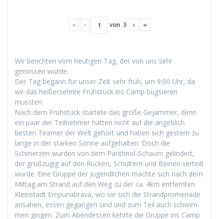
«
‹
von
3
›
»
Wir bericht­en vom heuti­gen Tag, der von uns sehr
genossen wurde.
Der Tag begann für unser Zelt sehr früh, um 9:00 Uhr, da
wir das heißersehnte Früh­stück ins Camp bugsieren
mussten.
Nach dem Früh­stück startete das große Gejam­mer, denn
ein paar der Teil­nehmer hat­ten nicht auf die ange­blich
besten Team­er der Welt gehört und haben sich gestern zu
lange in der starken Sonne aufge­hal­ten. Doch die
Schmerzen wur­den von dem Pan­th­nol-Schaum gelin­dert,
der großzügig auf den Rück­en, Schul­tern und Beinen verteilt
wurde. Eine Gruppe der Jugendlichen machte sich nach dem
Mit­tag am Strand auf den Weg zu der ca. 4km ent­fer­n­ten
Kle­in­stadt Empuriabra­va, wo sie sich die Strand­prom­e­nade
ansa­hen, essen gegan­gen sind und zum Teil auch schwim­
men gin­gen. Zum Aben­dessen kehrte die Gruppe ins Camp