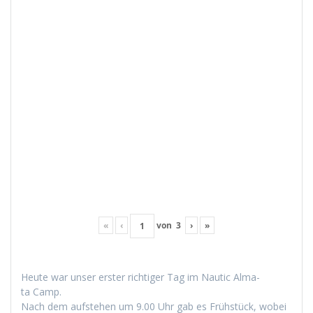
«
‹
von
3
›
»
Heute war unser erster richtiger Tag im Nau­tic Alma­
ta Camp.
Nach dem auf­ste­hen um 9.00 Uhr gab es Früh­stück, wobei