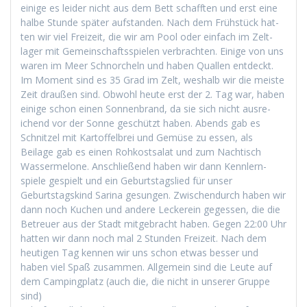
einige es lei­der nicht aus dem Bett schafften und erst eine
halbe Stunde später auf­s­tanden. Nach dem Früh­stück hat­
ten wir viel Freizeit, die wir am Pool oder ein­fach im Zelt­
lager mit Gemein­schaftsspie­len ver­bracht­en. Einige von uns
waren im Meer Schnorcheln und haben Quallen ent­deckt.
Im Moment sind es 35 Grad im Zelt, weshalb wir die meiste
Zeit draußen sind. Obwohl heute erst der 2. Tag war, haben
einige schon einen Son­nen­brand, da sie sich nicht aus­re­
ichend vor der Sonne geschützt haben. Abends gab es
Schnitzel mit Kartof­fel­brei und Gemüse zu essen, als
Beilage gab es einen Rohkost­salat und zum Nachtisch
Wasser­mel­one. Anschließend haben wir dann Kennlern­
spiele gespielt und ein Geburt­stagslied für unser
Geburt­stagskind Sari­na gesun­gen. Zwis­chen­durch haben wir
dann noch Kuchen und andere Leck­ere­in gegessen, die die
Betreuer aus der Stadt mit­ge­bracht haben. Gegen 22:00 Uhr
hat­ten wir dann noch mal 2 Stun­den Freizeit. Nach dem
heuti­gen Tag ken­nen wir uns schon etwas bess­er und
haben viel Spaß zusam­men. All­ge­mein sind die Leute auf
dem Camp­ing­platz (auch die, die nicht in unser­er Gruppe
sind)