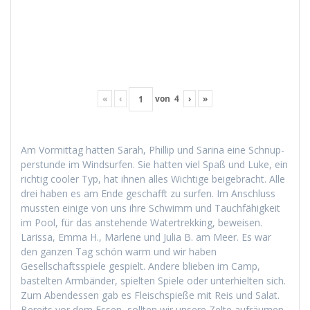
«
‹
von
4
›
»
Am Vor­mit­tag hat­ten Sarah, Phillip und Sari­na eine Schnup­
per­stunde im Wind­sur­fen. Sie hat­ten viel Spaß und Luke, ein
richtig cool­er Typ, hat ihnen alles Wichtige beige­bracht. Alle
drei haben es am Ende geschafft zu sur­fen. Im Anschluss
mussten einige von uns ihre Schwimm und Tauch­fähigkeit
im Pool, für das anste­hende Watertrekking, beweisen.
Laris­sa, Emma H., Mar­lene und Julia B. am Meer. Es war
den ganzen Tag schön warm und wir haben
Gesellschaftsspiele gespielt. Andere blieben im Camp,
bastel­ten Arm­bän­der, spiel­ten Spiele oder unter­hiel­ten sich.
Zum Aben­dessen gab es Fleis­chspieße mit Reis und Salat.
Bere­its vor dem Essen, soll­ten wir unsere Zelte aufräu­men,