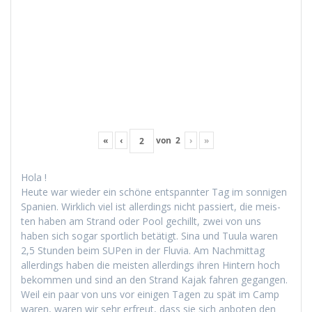
«
‹
von
2
›
»
Hola !
Heute war wieder ein schöne entspan­nter Tag im son­ni­gen
Spanien. Wirk­lich viel ist allerd­ings nicht passiert, die meis­
ten haben am Strand oder Pool gechillt, zwei von uns
haben sich sog­ar sportlich betätigt. Sina und Tuu­la waren
2,5 Stun­den beim SUPen in der Flu­via. Am Nach­mit­tag
allerd­ings haben die meis­ten allerd­ings ihren Hin­tern hoch
bekom­men und sind an den Strand Kajak fahren gegan­gen.
Weil ein paar von uns vor eini­gen Tagen zu spät im Camp
waren, waren wir sehr erfreut, dass sie sich anboten den