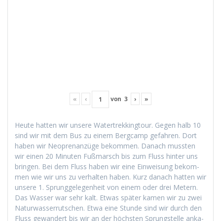
«
‹
von
3
›
»
Heute hat­ten wir unsere Watertrekking­tour. Gegen halb 10
sind wir mit dem Bus zu einem Bergcamp gefahren. Dort
haben wir Neo­pre­nanzüge bekom­men. Danach mussten
wir einen 20 Minuten Fuß­marsch bis zum Fluss hin­ter uns
brin­gen. Bei dem Fluss haben wir eine Ein­weisung bekom­
men wie wir uns zu ver­hal­ten haben. Kurz danach hat­ten wir
unsere 1. Sprunggele­gen­heit von einem oder drei Metern.
Das Wass­er war sehr kalt. Etwas später kamen wir zu zwei
Natur­wasser­rutschen. Etwa eine Stunde sind wir durch den
Fluss gewan­dert bis wir an der höch­sten Sprung­stelle anka­