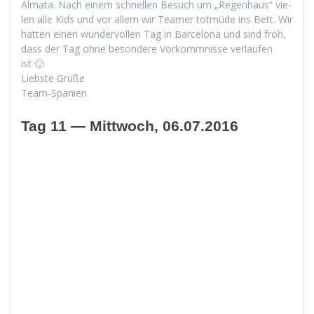
Alma­ta. Nach einem schnellen Besuch um „Regen­haus“ vie­
len alle Kids und vor allem wir Team­er tot­müde ins Bett. Wir
hat­ten einen wun­der­vollen Tag in Barcelona und sind froh,
dass der Tag ohne beson­dere Vorkomm­nisse ver­laufen
ist 🙂
Lieb­ste Grüße
Team-Spanien
Tag 11 — Mittwoch, 06.07.2016