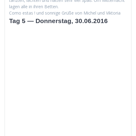
tanzten, lacht­en und hat­ten sehr viel Spaß. Um Mit­ter­nacht
lagen alle in ihren Betten.
Como estas ! und son­nige Grüße von Michel und Viktoria
Tag 5 — Donnerstag, 30.06.2016