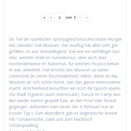
«
‹
von
3
›
»
Ein Teil der sportlichen Sportju­gend besuchte heute Mor­gen
das Sal­vador Dali Muse­um. Der Aus­flug hat allen sehr gut
gefall­en, es war über­wälti­gend. Dali war ein vielfältiger Kün­
stler, welch­er stark im Sur­re­al­is­mus, aber auch über­
raschen­der­weise im Kubis­mus, für welchen Picas­so bekan­
nt war, arbeit­ete. Dali errichte das Muse­um zu sein­er
Leben­szeit (in sein­er Beschei­den­heit) selb­st, daher ist das
Muse­um an sich schon Kun­st, was das ganze inter­es­san­ter
macht. Anschließend besucht­en wir noch die typ­isch spanis­
che Stadt Figueres (auch inter­es­sant). Zurück im Camp wur­
den wieder Karten gespielt bzw. an den Pool oder Strand
gegan­gen. Außer­dem kam heute der 4. Betreuer
an
KUK
(cool­er Typ !) Zum Abend­brot gab es veg­e­tarische Ravi­o­li
mit Tomaten­soße, Salat und zum Nachtisch
Schokopudding.