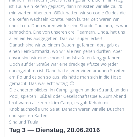
ist Tuu­la ein Reifen geplatzt, dann mussten wir alle ca. 20
min warten. Aber zum Glück hat­ten wir so coole Guides die,
die Reifen wech­seln kon­nte. Nach kurz­er Zeit waren wir
endlich da. Dann waren wir für eine Stunde Tauchen, es war
sehr schön. Eine von unseren drei Team­ern, Lin­da, hat uns
allen ein Eis aus­gegeben. Das war super lecker!
Danach sind wir zu einem Bauern gefahren, dort gab es
einen Feinkost­markt, wo wir alle rein gehen durften. Aber
davor sind wir eine schöne Land­straße ent­lang gefahren.
Doch auf der Straße war eine dreck­ige Pfütze wo jed­er
durchge­fahren ist. Dann hat­te jed­er einen braunen Streifen
am Po und es sah so aus, als hätte man sich in die Hose
gemacht! Das war echt witzig. 🙂
Die anderen blieben im Camp, gin­gen an den Strand, an den
Pool, spiel­ten Fußball oder Gesellschaftsspiele. Zum Abend­
brot waren alle zurück im Camp, es gab Kebab mit
Knoblauch­soße und Salat. Danach waren wir alle Duschen
und spiel­ten Karten.
Sina und Tuula
Tag 3 — Dienstag, 28.06.2016