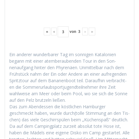
«
‹
von
3
›
»
Ein ander­er wun­der­bar­er Tag im son­ni­gen Kat­alonien
begann mit ein­er atem­ber­auben­den Tour in den Son­
nenauf­gang hin­ter den Phyrenäen. Unmit­tel­bar nach dem
Früh­stück nahm der Ein oder Andere an ein­er aufre­gen­den
Spritz­tour auf dem Bana­nen­boot teil. Daraufhin ver­bracht­
en die Som­merurlaub­sportju­gendteil­nehmer ihre Zeit
wahlweise am Meer oder beim Pool, wo sie sich die Sonne
auf den Pelz brutzeln ließen.
Das zum Aben­dessen die köstlichen Ham­burg­er
geschmeckt haben, wurde durch(tolle Stim­mung an den Tis­
chen) das viele Geschirrspülen beim „Küchenspaß“ deut­lich.
Da auf dem Camp­ing­platz zurzeit abso­lut tote Hose ist,
haben die Mädels eine eigene Disko im Camp ges­tartet. Alle