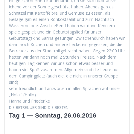
einige schon einen Son­nen­brand, da sie sich nicht aus­re­
ichend vor der Sonne geschützt haben. Abends gab es
Schnitzel mit Kartof­fel­brei und Gemüse zu essen, als
Beilage gab es einen Rohkost­salat und zum Nachtisch
Wasser­mel­one. Anschließend haben wir dann Kennlern­
spiele gespielt und ein Geburt­stagslied für unser
Geburt­stagskind Sari­na gesun­gen. Zwis­chen­durch haben wir
dann noch Kuchen und andere Leck­ere­in gegessen, die die
Betreuer aus der Stadt mit­ge­bracht haben. Gegen 22:00 Uhr
hat­ten wir dann noch mal 2 Stun­den Freizeit. Nach dem
heuti­gen Tag ken­nen wir uns schon etwas bess­er und
haben viel Spaß zusam­men. All­ge­mein sind die Leute auf
dem Camp­ing­platz (auch die, die nicht in unser­er Gruppe
sind)
sehr fre­undlich und antworten in allen Sprachen auf unser
„Hola!“ (Hal­lo).
Han­na und Friederike
!
DIE
BETREUUER
SIND
DIE
BESTEN
Tag 1 — Sonntag, 26.06.2016