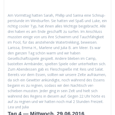
Am Vor­mit­tag hat­ten Sarah, Phillip und Sari­na eine Schnup­
per­stunde im Wind­sur­fen. Sie hat­ten viel Spaß und Luke, ein
richtig cool­er Typ, hat ihnen alles Wichtige beige­bracht. Alle
drei haben es am Ende geschafft zu sur­fen. Im Anschluss
mussten einige von uns ihre Schwimm und Tauch­fähigkeit
im Pool, für das anste­hende Watertrekking, beweisen.
Laris­sa, Emma H., Mar­lene und Julia B. am Meer. Es war
den ganzen Tag schön warm und wir haben
Gesellschaftsspiele gespielt. Andere blieben im Camp,
bastel­ten Arm­bän­der, spiel­ten Spiele oder unter­hiel­ten sich.
Zum Aben­dessen gab es Fleis­chspieße mit Reis und Salat.
Bere­its vor dem Essen, soll­ten wir unsere Zelte aufräu­men,
da sich ein Gewit­ter ankündigte, noch während des Essens
begann es zu reg­nen, sodass wir den Nachtisch ver­
schieben mussten. Jed­er ging in sein Zelt und hielt sich
während des Regens in diesem auf. Gegen 22 Uhr hörte es
auf zu reg­nen und wir hat­ten noch mal 2 Stun­den Freizeit.
Lea und Julia
Tag 4 — Mittwoch, 29.06.2016