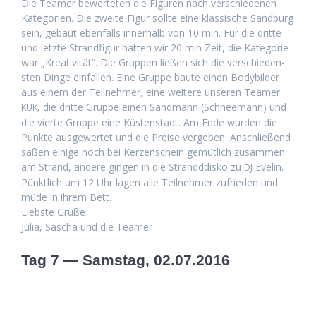
Die Team­er bew­erteten die Fig­uren nach ver­schiede­nen
Kat­e­gorien. Die zweite Fig­ur sollte eine klas­sis­che Sand­burg
sein, gebaut eben­falls inner­halb von 10 min. Für die dritte
und let­zte Strand­fig­ur hat­ten wir 20 min Zeit, die Kat­e­gorie
war „Kreativ­ität“. Die Grup­pen ließen sich die ver­schieden­
sten Dinge ein­fall­en. Eine Gruppe baute einen Body­bilder
aus einem der Teil­nehmer, eine weit­ere unseren Team­er
, die dritte Gruppe einen Sand­mann (Schnee­mann) und
KUK
die vierte Gruppe eine Küsten­stadt. Am Ende wur­den die
Punk­te aus­gew­ertet und die Preise vergeben. Anschließend
saßen einige noch bei Kerzen­schein gemütlich zusam­men
am Strand, andere gin­gen in die Strand­ddisko zu
Evelin.
DJ
Pünk­tlich um 12 Uhr lagen alle Teil­nehmer zufrieden und
müde in ihrem Bett.
Lieb­ste Grüße
Julia, Sascha und die Teamer
Tag 7 — Samstag, 02.07.2016