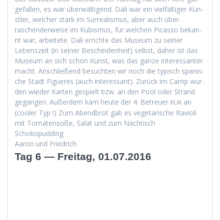
gefall­en, es war über­wälti­gend. Dali war ein vielfältiger Kün­
stler, welch­er stark im Sur­re­al­is­mus, aber auch über­
raschen­der­weise im Kubis­mus, für welchen Picas­so bekan­
nt war, arbeit­ete. Dali errichte das Muse­um zu sein­er
Leben­szeit (in sein­er Beschei­den­heit) selb­st, daher ist das
Muse­um an sich schon Kun­st, was das ganze inter­es­san­ter
macht. Anschließend besucht­en wir noch die typ­isch spanis­
che Stadt Figueres (auch inter­es­sant). Zurück im Camp wur­
den wieder Karten gespielt bzw. an den Pool oder Strand
gegan­gen. Außer­dem kam heute der 4. Betreuer
an
KUK
(cool­er Typ !) Zum Abend­brot gab es veg­e­tarische Ravi­o­li
mit Tomaten­soße, Salat und zum Nachtisch
Schokopudding.
Aaron und Friedrich
Tag 6 — Freitag, 01.07.2016