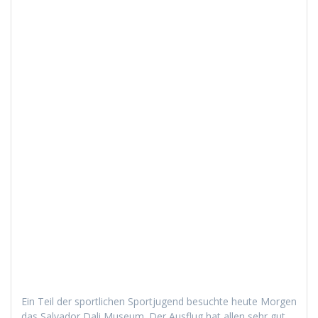
Ein Teil der sportlichen Sportju­gend besuchte heute Mor­gen
das Sal­vador Dali Muse­um. Der Aus­flug hat allen sehr gut