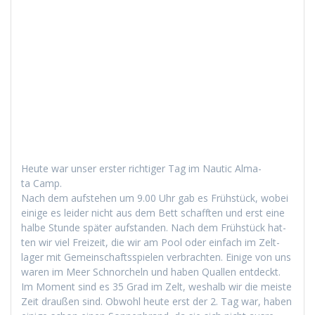
Heute war unser erster richtiger Tag im Nau­tic Alma­
ta Camp.
Nach dem auf­ste­hen um 9.00 Uhr gab es Früh­stück, wobei
einige es lei­der nicht aus dem Bett schafften und erst eine
halbe Stunde später auf­s­tanden. Nach dem Früh­stück hat­
ten wir viel Freizeit, die wir am Pool oder ein­fach im Zelt­
lager mit Gemein­schaftsspie­len ver­bracht­en. Einige von uns
waren im Meer Schnorcheln und haben Quallen ent­deckt.
Im Moment sind es 35 Grad im Zelt, weshalb wir die meiste
Zeit draußen sind. Obwohl heute erst der 2. Tag war, haben