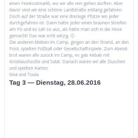
einen Feinkost­markt, wo wir alle rein gehen durften. Aber
davor sind wir eine schöne Land­straße ent­lang gefahren.
Doch auf der Straße war eine dreck­ige Pfütze wo jed­er
durchge­fahren ist. Dann hat­te jed­er einen braunen Streifen
am Po und es sah so aus, als hätte man sich in die Hose
gemacht! Das war echt witzig. 🙂
Die anderen blieben im Camp, gin­gen an den Strand, an den
Pool, spiel­ten Fußball oder Gesellschaftsspiele. Zum Abend­
brot waren alle zurück im Camp, es gab Kebab mit
Knoblauch­soße und Salat. Danach waren wir alle Duschen
und spiel­ten Karten.
Sina und Tuula
Tag 3 — Dienstag, 28.06.2016