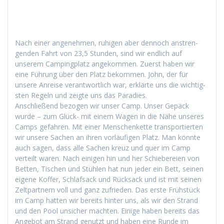
Nach ein­er angenehmen, ruhi­gen aber den­noch anstren­
gen­den Fahrt von 23,5 Stun­den, sind wir endlich auf
unserem Camp­ing­platz angekom­men. Zuerst haben wir
eine Führung über den Platz bekom­men. John, der für
unsere Anreise ver­ant­wortlich war, erk­lärte uns die wichtig­
sten Regeln und zeigte uns das Paradies.
Anschließend bezo­gen wir unser Camp. Unser Gepäck
wurde – zum Glück- mit einem Wagen in die Nähe unseres
Camps gefahren. Mit ein­er Men­schen­kette trans­portierten
wir unsere Sachen an ihren vor­läu­fi­gen Platz. Man kön­nte
auch sagen, dass alle Sachen kreuz und quer im Camp
verteilt waren. Nach eini­gen hin und her Schiebereien von
Bet­ten, Tis­chen und Stühlen hat nun jed­er ein Bett, seinen
eigene Kof­fer, Schlaf­sack und Rück­sack und ist mit seinen
Zelt­part­nern voll und ganz zufrieden. Das erste Früh­stück
im Camp hat­ten wir bere­its hin­ter uns, als wir den Strand
und den Pool unsich­er macht­en. Einige haben bere­its das
Ange­bot am Strand genutzt und haben eine Runde im