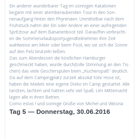
Ein ander­er wun­der­bar­er Tag im son­ni­gen Kat­alonien
begann mit ein­er atem­ber­auben­den Tour in den Son­
nenauf­gang hin­ter den Phyrenäen. Unmit­tel­bar nach dem
Früh­stück nahm der Ein oder Andere an ein­er aufre­gen­den
Spritz­tour auf dem Bana­nen­boot teil. Daraufhin ver­bracht­
en die Som­merurlaub­sportju­gendteil­nehmer ihre Zeit
wahlweise am Meer oder beim Pool, wo sie sich die Sonne
auf den Pelz brutzeln ließen.
Das zum Aben­dessen die köstlichen Ham­burg­er
geschmeckt haben, wurde durch(tolle Stim­mung an den Tis­
chen) das viele Geschirrspülen beim „Küchenspaß“ deut­lich.
Da auf dem Camp­ing­platz zurzeit abso­lut tote Hose ist,
haben die Mädels eine eigene Disko im Camp ges­tartet. Alle
tanzten, lacht­en und hat­ten sehr viel Spaß. Um Mit­ter­nacht
lagen alle in ihren Betten.
Como estas ! und son­nige Grüße von Michel und Viktoria
Tag 5 — Donnerstag, 30.06.2016