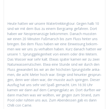
Heute hat­ten wir unsere Watertrekking­tour. Gegen halb 10
sind wir mit dem Bus zu einem Bergcamp gefahren. Dort
haben wir Neo­pre­nanzüge bekom­men. Danach mussten
wir einen 20 Minuten Fuß­marsch bis zum Fluss hin­ter uns
brin­gen. Bei dem Fluss haben wir eine Ein­weisung bekom­
men wie wir uns zu ver­hal­ten haben. Kurz danach hat­ten wir
unsere 1. Sprunggele­gen­heit von einem oder drei Metern.
Das Wass­er war sehr kalt. Etwas später kamen wir zu zwei
Natur­wasser­rutschen. Etwa eine Stunde sind wir durch den
Fluss gewan­dert bis wir an der höch­sten Sprung­stelle anka­
men, die acht Meter hoch war. Einige sind hin­unter gesprun­
gen, denn wer oben war, der musste auch sprin­gen. Dieser
Aus­flug hat uns sehr viel Spaß gemacht. Um 16:30 Uhr
kamen wir dann auf dem Camp­ing­platz an. Dort durften wir
dann machen was wir woll­ten, wir gin­gen zum Strand, zum
Pool oder ruht­en uns aus. Zum Aben­dessen gab es dann
Chilli con Carne.