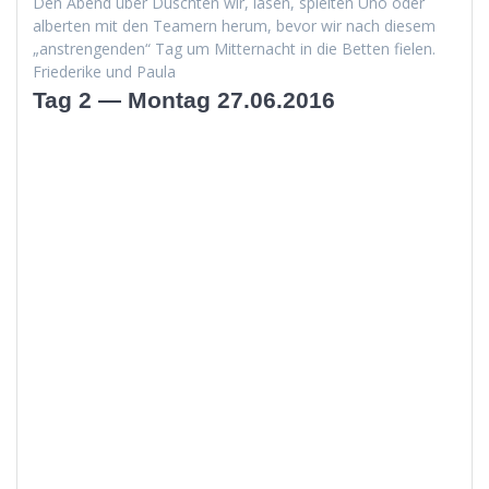
Den Abend über Duscht­en wir, lasen, spiel­ten Uno oder
alberten mit den Team­ern herum, bevor wir nach diesem
„anstren­gen­den“ Tag um Mit­ter­nacht in die Bet­ten fielen.
Friederike und Paula
Tag 2 — Montag 27.06.2016