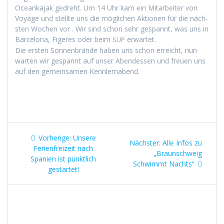
Oceanka­jak gedreht. Um 14 Uhr kam ein Mitar­beit­er von
Voy­age und stellte uns die möglichen Aktio­nen für die näch­
sten Wochen vor . Wir sind schon sehr ges­pan­nt, was uns in
Barcelona, Figeres oder beim
erwartet.
SUP
Die ersten Son­nen­brände haben uns schon erre­icht, nun
warten wir ges­pan­nt auf unser Aben­dessen und freuen uns
auf den gemein­samen Kennlernabend.
Beitragsnavigation
Vorheriger
Vorherige:
Unsere
Nächster
Nächster:
Alle Infos zu
Beitrag:
Ferienfreizeit nach
Beitrag:
„Braunschweig
Spanien ist pünktlich
Schwimmt Nachts“
gestartet!