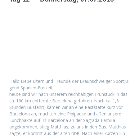
Hal­lo Liebe Eltern und Fre­unde der Braun­schweiger Sportju­
gend Spanien-Freizeit,
heute sind wir nach unserem reich­halti­gen Früh­stück in das
ca. 160 km ent­fer­nte Barcelona gefahren. Nach ca. 1,5
Stun­den Bus­fahrt, kamen wir an eine Rast­stätte kurz vor
Barcelona an, macht­en eine Pip­i­pause und aßen unsere
Lunch­pak­te auf. In Barcelona an der Sagra­da Famil­ia
angekom­men, stieg Matthias, zu uns in den Bus. Matthias
sagte, er kommt aus der alten
. Nach ein­er kurzen Ein­
DDR