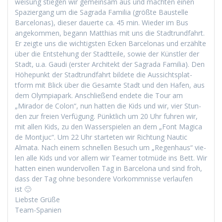
weisung stiegen wir gemein­sam aus und macht­en einen
Spazier­gang um die Sagra­da Famil­ia (größte Baustelle
Barcelonas), dieser dauerte ca. 45 min. Wieder im Bus
angekom­men, begann Matthias mit uns die Stadtrund­fahrt.
Er zeigte uns die wichtig­sten Eck­en Barcelonas und erzählte
über die Entste­hung der Stadt­teile, sowie der Kün­stler der
Stadt, u.a. Gau­di (erster Architekt der Sagra­da Famil­ia). Den
Höhep­unkt der Stadtrund­fahrt bildete die Aus­sicht­splat­
tform mit Blick über die Gesamte Stadt und den Hafen, aus
dem Olympia­park. Anschließend endete die Tour am
„Mirador de Colon“, nun hat­ten die Kids und wir, vier Stun­
den zur freien Ver­fü­gung. Pünk­tlich um 20 Uhr fuhren wir,
mit allen Kids, zu den Wasser­spie­len an dem „Font Mag­i­ca
de Mon­tjuc“. Um 22 Uhr starteten wir Rich­tung Nau­tic
Alma­ta. Nach einem schnellen Besuch um „Regen­haus“ vie­
len alle Kids und vor allem wir Team­er tot­müde ins Bett. Wir
hat­ten einen wun­der­vollen Tag in Barcelona und sind froh,
dass der Tag ohne beson­dere Vorkomm­nisse ver­laufen
ist 🙂
Lieb­ste Grüße
Team-Spanien