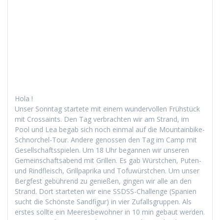
Hola !
Unser Son­ntag startete mit einem wun­der­vollen Früh­stück
mit Cros­saints. Den Tag ver­bracht­en wir am Strand, im
Pool und Lea begab sich noch ein­mal auf die Moun­tain­bike-
Schnorchel-Tour. Andere genossen den Tag im Camp mit
Gesellschaftsspie­len. Um 18 Uhr began­nen wir unseren
Gemein­schaftsabend mit Grillen. Es gab Würstchen, Puten-
und Rind­fleisch, Grill­pa­pri­ka und Tofuwürstchen. Um unser
Bergfest gebührend zu genießen, gin­gen wir alle an den
Strand. Dort starteten wir eine SSDSS-Chal­lenge (Spanien
sucht die Schön­ste Sand­fig­ur) in vier Zufalls­grup­pen. Als
erstes sollte ein Meeres­be­wohn­er in 10 min gebaut wer­den.