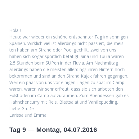
Hola !
Heute war wieder ein schöne entspan­nter Tag im son­ni­gen
Spanien. Wirk­lich viel ist allerd­ings nicht passiert, die meis­
ten haben am Strand oder Pool gechillt, zwei von uns
haben sich sog­ar sportlich betätigt. Sina und Tuu­la waren
2,5 Stun­den beim SUPen in der Flu­via. Am Nach­mit­tag
allerd­ings haben die meis­ten allerd­ings ihren Hin­tern hoch
bekom­men und sind an den Strand Kajak fahren gegan­gen.
Weil ein paar von uns vor eini­gen Tagen zu spät im Camp
waren, waren wir sehr erfreut, dass sie sich anboten den
Fuß­bo­den im Camp aufzuräu­men. Zum Aben­dessen gab es
Häh­nchen­cur­ry mit Reis, Blattsalat und Vanillepudding.
Liebe Grüße
Laris­sa und Emma
Tag 9 — Montag, 04.07.2016