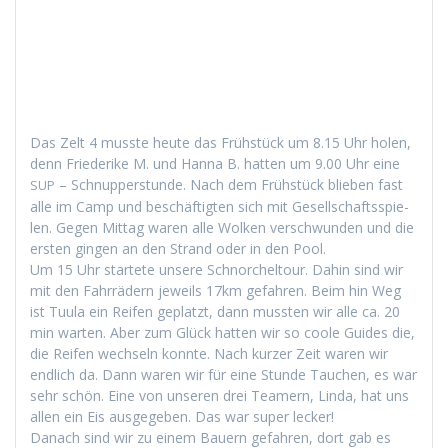
Das Zelt 4 musste heute das Früh­stück um 8.15 Uhr holen,
denn Friederike M. und Han­na B. hat­ten um 9.00 Uhr eine
– Schnup­per­stunde. Nach dem Früh­stück blieben fast
SUP
alle im Camp und beschäftigten sich mit Gesellschaftsspie­
len. Gegen Mit­tag waren alle Wolken ver­schwun­den und die
ersten gin­gen an den Strand oder in den Pool.
Um 15 Uhr startete unsere Schnorchel­tour. Dahin sind wir
mit den Fahrrädern jew­eils 17km gefahren. Beim hin Weg
ist Tuu­la ein Reifen geplatzt, dann mussten wir alle ca. 20
min warten. Aber zum Glück hat­ten wir so coole Guides die,
die Reifen wech­seln kon­nte. Nach kurz­er Zeit waren wir
endlich da. Dann waren wir für eine Stunde Tauchen, es war
sehr schön. Eine von unseren drei Team­ern, Lin­da, hat uns
allen ein Eis aus­gegeben. Das war super lecker!
Danach sind wir zu einem Bauern gefahren, dort gab es