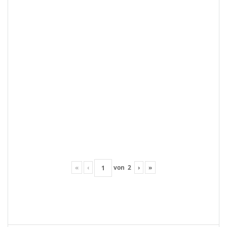
«
‹
von
2
›
»