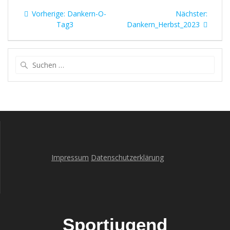
Beitragsnavigation
Vorheriger
Nächst
Vorherige:
Dankern-O-
Nächster:
Beitrag:
Beitrag
Tag3
Dankern_Herbst_2023
Suche
nach:
Impressum
Datenschutzerklärung
Sportjugend