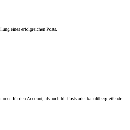
­lung eines erfol­gre­ichen Posts.
ah­men für den Account, als auch für Posts oder kanalüber­greifende