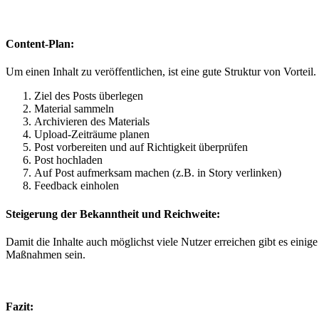
Content-Plan:
Um einen Inhalt zu veröf­fentlichen, ist eine gute Struk­tur von Vorteil. 
Ziel des Posts überlegen
Mate­r­i­al sammeln
Archivieren des Materials
Upload-Zeiträume pla­nen
Post vor­bere­it­en und auf Richtigkeit überprüfen
Post hochladen
Auf Post aufmerk­sam machen (z.B. in Sto­ry verlinken)
Feed­back einholen
Steigerung der Bekanntheit und Reichweite:
Damit die Inhalte auch möglichst viele Nutzer erre­ichen gibt es eini
Maß­nah­men sein.
Fazit: