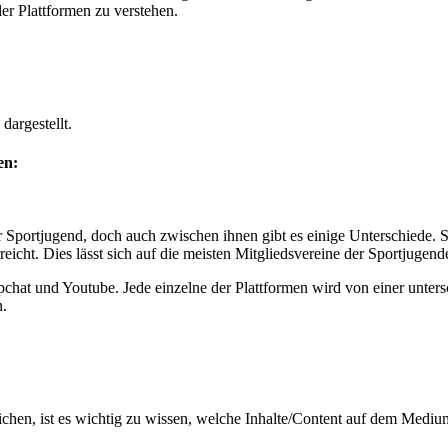
er Plat­tfor­men zu verstehen.
dargestellt.
en:
 Sportju­gend, doch auch zwis­chen ihnen gibt es einige Unter­schiede. Sch
­icht. Dies lässt sich auf die meis­ten Mit­gliedsvere­ine der Sportju­gen­
chat und Youtube. Jede einzelne der Plat­tfor­men wird von ein­er unter
n.
hen, ist es wichtig zu wis­sen, welche Inhalte/Content auf dem Medi­um 