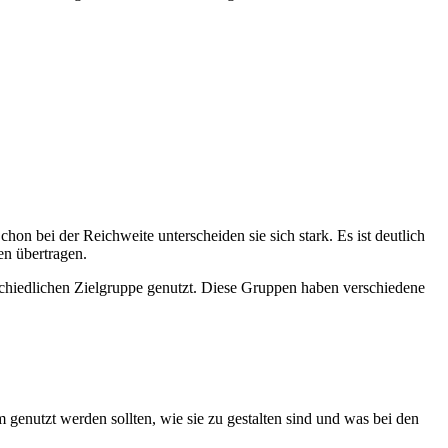
on bei der Reich­weite unter­schei­den sie sich stark. Es ist deut­lich
den übertragen.
­schiedlichen Ziel­gruppe genutzt. Diese Grup­pen haben ver­schiedene
genutzt wer­den soll­ten, wie sie zu gestal­ten sind und was bei den