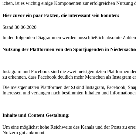
ichen, ist es wichtig einige Kom­po­nen­ten zur erfol­gre­ichen Nutzung d
Hier zuvor ein paar Fakten, die interessant sein könnten:
Stand 30.06.2020
In den fol­gen­den Dia­gram­men wer­den auss­chließlich absolute Zahlen 
Nutzung der Plattformen von den Sportjugenden in Niedersachs
Insta­gram und Face­book sind die zwei meist­genutzten Plat­tfor­men der
zu erken­nen, dass Face­book deut­lich mehr Men­schen als Insta­gram erre
Die meist­genutzten Plat­tfor­men der
sind Insta­gram, Face­book, Snap
SJ
Inter­essen und ver­lan­gen nach bes­timmten Inhal­ten und Informatione
Inhalte und Content-Gestaltung:
Um eine möglichst hohe Reich­weite des Kanals und der Posts zu erre­ic
Nutzern gut ankommt.