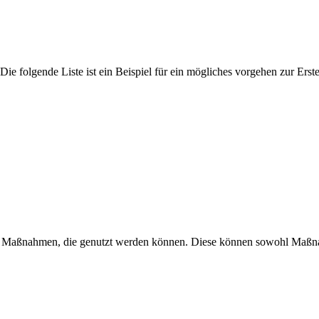
Die fol­gende Liste ist ein Beispiel für ein möglich­es vorge­hen zur Erstel
ge Maß­nah­men, die genutzt wer­den kön­nen. Diese kön­nen sowohl Maß­n