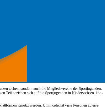
utzen ziehen, son­dern auch die Mit­gliedsvere­ine der Sportju­gen­den.
en Teil beziehen sich auf die Sportju­gen­den in Nieder­sach­sen, kön­
lat­tfor­men genutzt wer­den. Um möglichst viele Per­so­n­en zu erre­