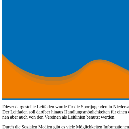
Dieser dargestellte Leit­faden wurde für die Sportju­gen­den in Nieder­s
Der Leit­faden soll darüber hin­aus Hand­lungsmöglichkeit­en für einen
nen aber auch von den Vere­inen als Leitlin­ien benutzt werden.
Durch die Sozialen Medi­en gibt es viele Möglichkeit­en Infor­ma­tio­nen