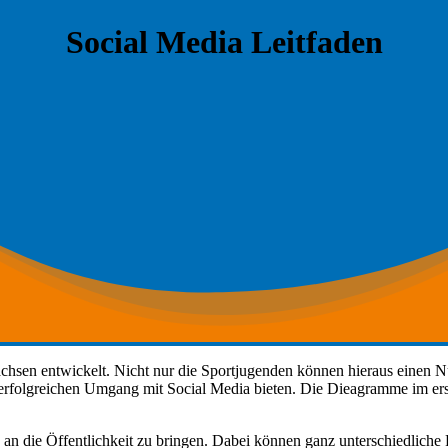
Social Media Leitfaden
ach­sen entwick­elt. Nicht nur die Sportju­gen­den kön­nen hier­aus einen N
 erfol­gre­ichen Umgang mit Social Media bieten. Die Diea­gramme im erst
 an die Öffentlichkeit zu brin­gen. Dabei kön­nen ganz unter­schiedliche P