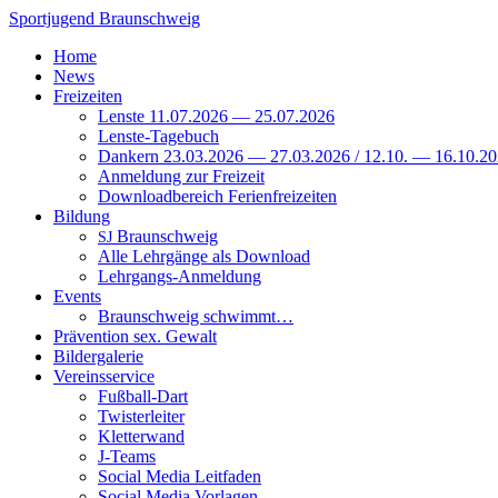
Zum
Sportjugend
Braunschweig
Inhalt
Home
springen
News
Freizeiten
Lenste 11.07.2026 — 25.07.2026
Lenste-Tagebuch
Dankern 23.03.2026 — 27.03.2026 / 12.10. — 16.10.2
Anmeldung zur Freizeit
Downloadbereich Ferienfreizeiten
Bildung
Braunschweig
SJ
Alle Lehrgänge als Download
Lehrgangs-Anmeldung
Events
Braunschweig schwimmt…
Prävention sex. Gewalt
Bildergalerie
Vereinsservice
Fußball-Dart
Twisterleiter
Kletterwand
J‑Teams
Social Media Leitfaden
Social Media Vorlagen