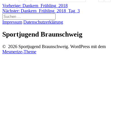
Beitragsnavigation
Vorheriger
Vorherige:
Dankern_Frühling_2018
Nächster
Beitrag:
Nächster:
Dankern_Frühling_2018_Tag_3
Suche
Beitrag:
nach:
Impressum
Datenschutzerklärung
Sportjugend Braunschweig
© 2026 Sportjugend Braunschweig. WordPress mit dem
Mesmerize-Theme