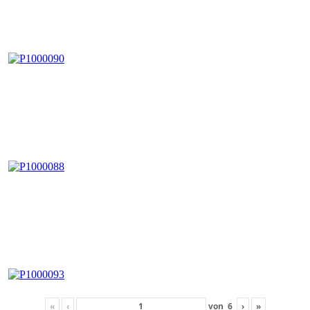
«
‹
von
6
›
»