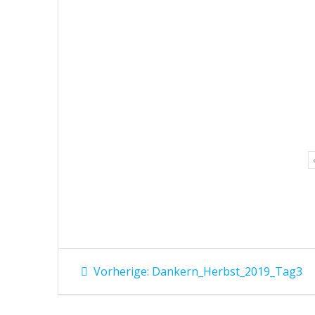
Beitragsnavigation
Vorheriger
Vorherige:
Dankern_Herbst_2019_Tag3
Beitrag: