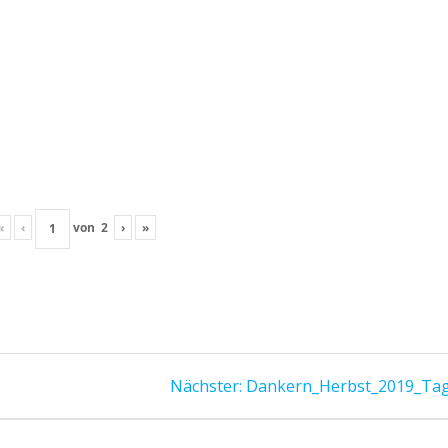
«
‹
von
2
›
»
Nächster
Nächster:
Dankern_Herbst_2019_Ta
Beitrag: