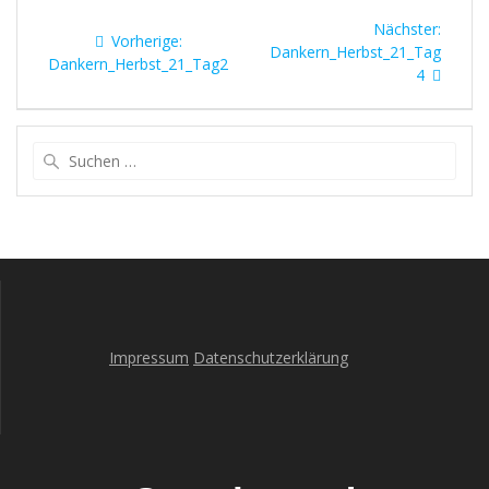
Beitragsnavigation
Nächst
Nächster:
Vorheriger
Vorherige:
Beitrag
Dankern_Herbst_21_Tag
Beitrag:
Dankern_Herbst_21_Tag2
4
Suche
nach:
Impressum
Datenschutzerklärung