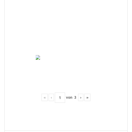
«
‹
von
3
›
»