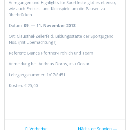
Anre­gun­gen und High­lights für Sport­feste gibt es eben­so,
wie auch Freizeit- und Klein­spiele um die Pausen zu
überbrücken.
Datum:
09. — 11. Novem­ber 2018
Ort: Clausthal-Zeller­feld, Bil­dungsstätte der Sportju­gend
Nds. (mit Übernachtung !)
Ref­er­ent: Bian­ca Pfört­ner-Fröh­lich und Team
Anmel­dung bei: Andreas Doros,
Goslar
KSB
Lehrgangsnum­mer: 1/07/8451
Kosten: € 25,00
Beitragsnavigation
Vorheriger
Nächster
Vorherige:
Nächster:
Spanien —