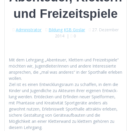
und Freizeitspiele
Administrator
Bildung
KSB Goslar
27. Dezember
2014
|
0
Mit dem Lehrgang „Aben­teuer, Klet­tern und Freizeit­spiele“
möcht­en wir, Jugendleiter/innen und andere Inter­essierte
ansprechen, die „mal was anderes“ in der Sporthalle erleben
wollen.
Ziel ist es einen Entwick­lungsraum zu schaf­fen, in dem die
Kinder und Jugendliche zu Akteuren ihrer eige­nen Entwick­
lung wer­den. Ent­deck­en und Erfind­en neuer Spielfor­men,
mit Phan­tasie und Kreativ­ität Sport­geräte anders als
gewohnt nutzen, Erleb­niswelt Sporthalle attrak­tiv erleben,
sichere Gestal­tung von Geräteauf­baut­en und die
Möglichkeit an ein­er Klet­ter­wand zu klet­tern gehören zu
diesem Lehrgang.