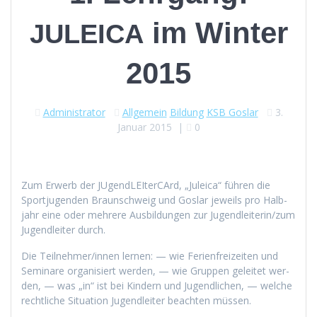
im Winter
JULEICA
2015
Administrator
Allgemein
Bildung
KSB Goslar
3.
Januar 2015
|
0
Zum Erwerb der JUgendLEIt­er­CArd, „Jule­ica“ führen die
Sportju­gen­den Braun­schweig und Goslar jew­eils pro Hal­b­
jahr eine oder mehrere Aus­bil­dun­gen zur Jugendleiterin/zum
Jugendleit­er durch.
Die Teilnehmer/innen ler­nen: — wie Ferien­freizeit­en und
Sem­i­nare organ­isiert wer­den, — wie Grup­pen geleit­et wer­
den, — was „in“ ist bei Kindern und Jugendlichen, — welche
rechtliche Sit­u­a­tion Jugendleit­er beacht­en müssen.