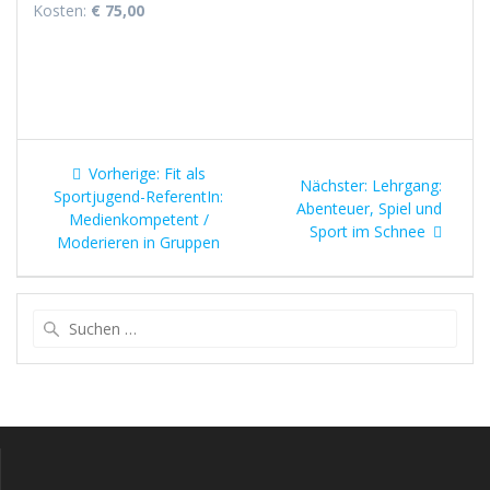
Kosten:
€ 75,00
Beitragsnavigation
Vorheriger
Vorherige:
Fit als
Nächster
Nächster:
Lehrgang:
Beitrag:
Sportjugend-ReferentIn:
Beitrag:
Abenteuer, Spiel und
Medienkompetent /
Sport im Schnee
Moderieren in Gruppen
Suche
nach: