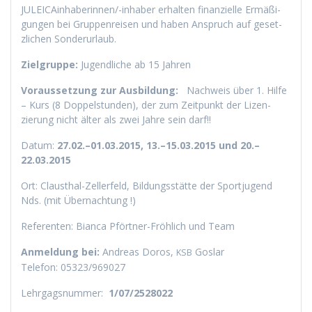
JULE­ICAin­hab­erin­nen/-inhab­er erhal­ten finanzielle Ermäßi­
gun­gen bei Grup­pen­reisen und haben Anspruch auf geset­
zlichen Sonderurlaub.
Ziel­gruppe:
Jugendliche ab 15 Jahren
Voraus­set­zung zur Aus­bil­dung:
Nach­weis über 1. Hil­fe
– Kurs (8 Dop­pel­stun­den), der zum Zeit­punkt der Lizen­
zierung nicht älter als zwei Jahre sein darf!!
Datum:
27.02.–01.03.2015, 13.–15.03.2015 und 20.–
22.03.2015
Ort: Clausthal-Zeller­feld, Bil­dungsstätte der Sportju­gend
Nds. (mit Übernachtung !)
Ref­er­enten: Bian­ca Pfört­ner-Fröh­lich und Team
Anmel­dung bei:
Andreas Doros,
Goslar
KSB
Tele­fon: 05323/969027
Lehrgagsnum­mer:
1/07/2528022