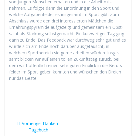
von jun­gen Men­schen erhal­ten und in die Arbeit mit­
nehmen. Es fol­gte dann die Einord­nung in den Sport und
welche Auf­gaben­felder es ins­ge­samt im Sport gibt. Zum
Abschluss wurde den drei inter­essierten Mäd­chen die
Ernährungspyra­mide aufgezeigt und gemein­sam ein Obst­
salat als Stärkung selb­st­gemacht. Ein kurzweiliger Tag ging
dann zu Ende. Das Feed­back war durch­weg sehr gut und es
wurde sich am Ende noch darüber aus­ge­tauscht, in
welchem Sport­bere­ich sie gerne arbeit­en wür­den. Ins­ge­
samt blick­en wir auf einen tollen Zukun­ft­stag zurück, bei
dem wir hof­fentlich einen sehr guten Ein­blick in die Berufs­
felder im Sport geben kon­nten und wün­schen den Dreien
nur das Beste.
Beitragsnavigation
Vorheriger
Vorherige:
Dankern
Beitrag:
Tagebuch