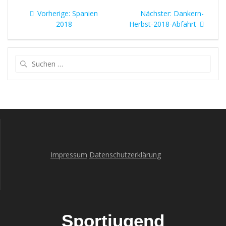
Beitragsnavigation
Vorheriger
Nächster
Vorherige:
Spanien
Nächster:
Dankern-
Beitrag:
Beitrag:
2018
Herbst-2018-Abfahrt
Suche
nach:
Impressum
Datenschutzerklärung
Sportjugend