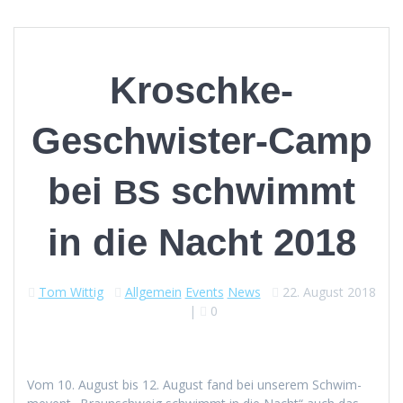
Kroschke-
Geschwister-Camp
bei
schwimmt
BS
in die Nacht 2018
Tom Wittig
Allgemein
Events
News
22. August 2018
|
0
Vom 10. August bis 12. August fand bei unserem Schwim­