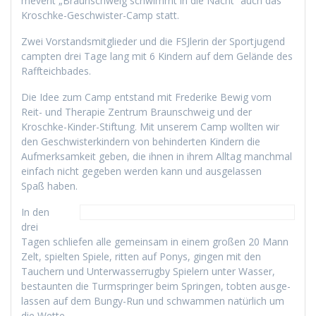
mevent „Braun­schweig schwimmt in die Nacht“ auch das
Kroschke-Geschwis­ter-Camp statt.
Zwei Vor­standsmit­glieder und die FSJ­lerin der Sportju­gend
campten drei Tage lang mit 6 Kindern auf dem Gelände des
Raffteichbades.
Die Idee zum Camp ent­stand mit Fred­erike Bewig vom
Reit- und Ther­a­pie Zen­trum Braun­schweig und der
Kroschke-Kinder-Stiftung. Mit unserem Camp woll­ten wir
den Geschwis­terkindern von behin­derten Kindern die
Aufmerk­samkeit geben, die ihnen in ihrem All­t­ag manch­mal
ein­fach nicht gegeben wer­den kann und aus­ge­lassen
Spaß haben.
In den
drei
Tagen schliefen alle gemein­sam in einem großen 20 Mann
Zelt, spiel­ten Spiele, rit­ten auf Ponys, gin­gen mit den
Tauch­ern und Unter­wasser­rug­by Spiel­ern unter Wass­er,
bestaunten die Turm­springer beim Sprin­gen, tobten aus­ge­
lassen auf dem Bungy-Run und schwammen natür­lich um
die Wette.