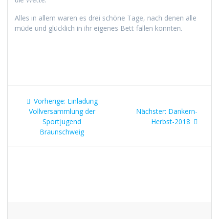
Alles in allem waren es drei schöne Tage, nach denen alle
müde und glück­lich in ihr eigenes Bett fall­en konnten.
Beitragsnavigation
Vorheriger
Vorherige:
Einladung
Beitrag:
Nächster
Vollversammlung der
Nächster:
Dankern-
Beitrag:
Sportjugend
Herbst-2018
Braunschweig