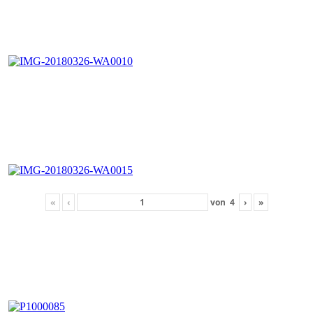
«
‹
von
4
›
»