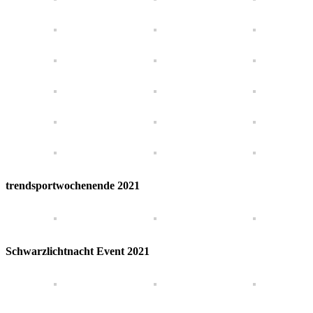
trend­sport­woch­enende 2021
Schwar­zlicht­nacht Event
2021