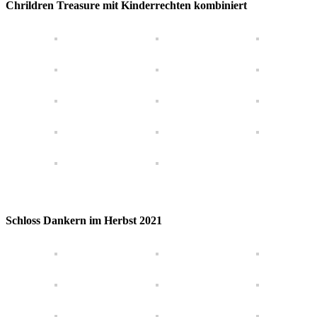
Chril­dren Trea­sure mit Kinder­recht­en kombiniert
Schloss Dankern im Herb­st 2021