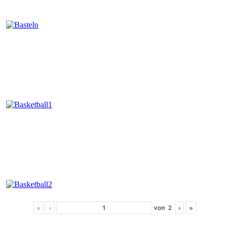
«
‹
von
2
›
»