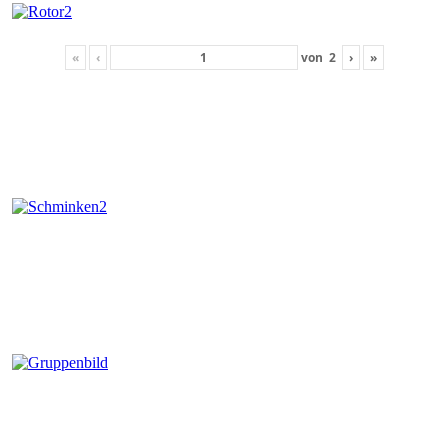
«
‹
von
2
›
»