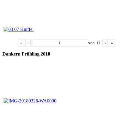
«
‹
von
11
›
»
Dankern Früh­ling 2018