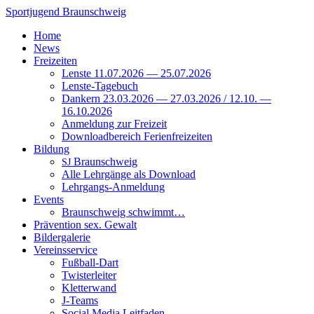
Zum
Sportjugend
Braunschweig
Inhalt
Home
springen
News
Freizeiten
Lenste 11.07.2026 — 25.07.2026
Lenste-Tagebuch
Dankern 23.03.2026 — 27.03.2026 / 12.10. —
16.10.2026
Anmeldung zur Freizeit
Downloadbereich Ferienfreizeiten
Bildung
Braunschweig
SJ
Alle Lehrgänge als Download
Lehrgangs-Anmeldung
Events
Braunschweig schwimmt…
Prävention sex. Gewalt
Bildergalerie
Vereinsservice
Fußball-Dart
Twisterleiter
Kletterwand
J‑Teams
Social Media Leitfaden