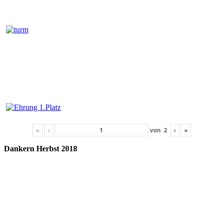
«
‹
von
2
›
»
Dankern Herb­st 2018