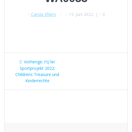
Carola Ehlers
15. Juni 2022
|
0
Beitragsnavigation
Vorheriger
Vorherige:
´ler
FSJ
Beitrag:
Sportprojekt 2022:
Childrens Treasure und
Kinderrechte