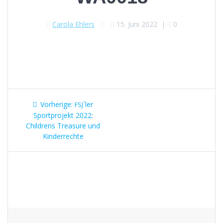
Carola Ehlers
15. Juni 2022
|
0
Beitragsnavigation
Vorheriger
Vorherige:
´ler
FSJ
Beitrag:
Sportprojekt 2022:
Childrens Treasure und
Kinderrechte