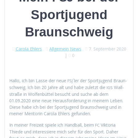
Sportjugend
Braunschweig
Carola Ehlers
Allgemein
News
7. September 2020
|
0
Hal­lo, ich bin Lasse der neue
´ler der Sportju­gend Braun­
FSJ
schweig. Ich bin 20 Jahre alt und habe zulet­zt die
Wall­
IGS
straße in Wolfen­büt­tel besucht und suche ab dem
01.09.2020 eine neue Her­aus­forderung in meinem Leben.
Diese habe ich bei der Sportju­gend Braun­schweig und in
mein­er Men­torin Car­o­la Ehlers gefunden.
In mein­er Freizeit spiele ich Hand­ball, beim
Vik­to­ria
FC
Thiede und inter­essiere mich sehr für den Sport. Daher