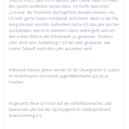
freut es mich, dass ich in diesem Jahr meine Ideen im Haus
des Sports ein­fließen lassen kann. Ich hoffe dass trotz
„Coro­na“ die Freizeit­en durchge­führt wer­den kön­nen, wo
ich sehr gerne meine Kreativ­ität und meine Ideen in die Pla­
nung steck­en möchte. Außer­dem nutze ich das Jahr um her­
auszufind­en, wie es in meinem Leben weit­erge­ht und um
den ersten Blick in die Arbeitswelt zu gewin­nen. Studi­um
oder doch eine Aus­bil­dung ? Ich bin sehr ges­pan­nt, wie
meine Zukun­ft nach dem Jahr ausse­hen wird.
Während meines Jahres werde ich die Übungsleit­er C‑Lizenz
im Bre­it­en­sport und meine Jugendleit­erkarte (JuLe­iCa)
machen.
Ins­ge­samt freue ich mich auf ein auf­schlussre­ich­es und
spanen­des Jahr bei der Sportju­gend im Stadt­sport­bund
Braun­schweig e.V.