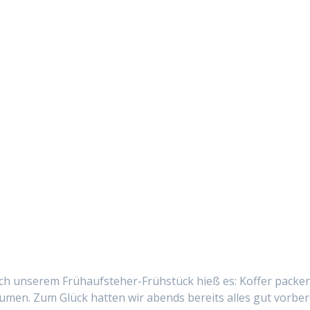
ch unserem Frühauf­ste­her-Früh­stück hieß es: Kof­fer pack­e
­men. Zum Glück hat­ten wir abends bere­its alles gut vor­ber