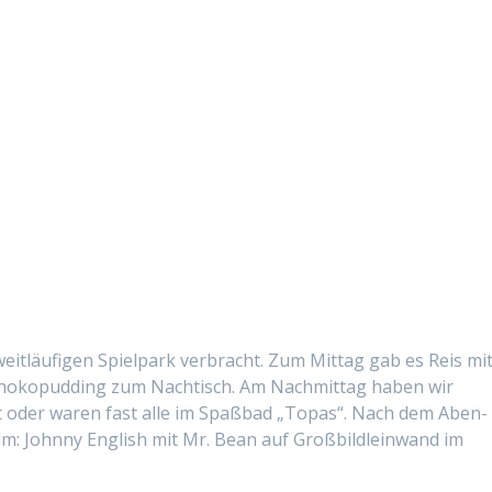
läu­fi­gen Spiel­park ver­bracht. Zum Mit­tag gab es Reis mi
hokop­ud­ding zum Nachtisch. Am Nach­mit­tag haben wir
lt oder waren fast alle im Spaßbad „Topas“. Nach dem Aben­
 John­ny Eng­lish mit Mr. Bean auf Groß­bildlein­wand im