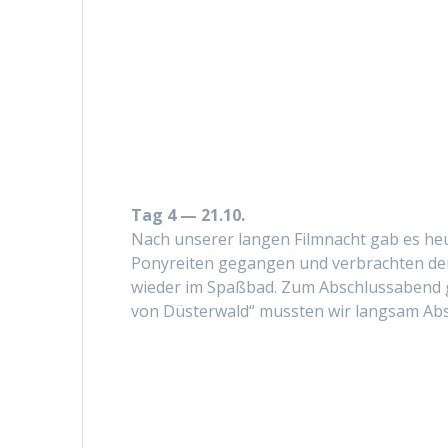
Tag 4 — 21.10.
Nach unser­er lan­gen Film­nacht gab es he
Ponyre­it­en gegan­gen und ver­bracht­en de
wieder im Spaßbad. Zum Abschlussabend gab
von Düster­wald“ mussten wir langsam A