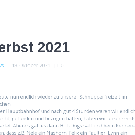
erbst 2021
ws
18. Oktober 2021
|
0
ute nun endlich wieder zu unser­er Schnup­per­freizeit im
chen.
er Haupt­bahn­hof und nach gut 4 Stun­den waren wir endlic
ucht, gefun­den und bezo­gen hat­ten, haben wir unsere erst
­tartet. Abends gab es dann Hot-Dogs satt und beim Ken­nen
, dass z.B. Nele ein Nashorn, Felix ein Fault­i­er, Lynn ein