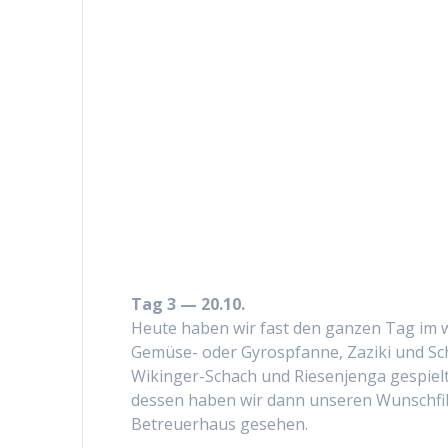
Tag 3 — 20.10.
Heute haben wir fast den ganzen Tag im weit
Gemüse- oder Gyrosp­fanne, Zazi­ki und Sc
Wikinger-Schach und Riesen­jen­ga gespie
dessen haben wir dann unseren Wun­schfilm:
Betreuer­haus gesehen.