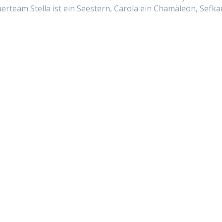
rteam Stel­la ist ein Seestern, Car­o­la ein Chamäleon, Sefka