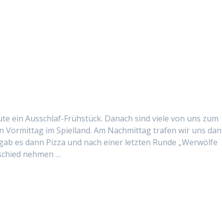
ute ein Auss­chlaf-Früh­stück. Danach sind viele von uns zum
n Vor­mit­tag im Spiel­land. Am Nach­mit­tag trafen wir uns da
 es dann Piz­za und nach ein­er let­zten Runde „Wer­wölfe
bschied nehmen …