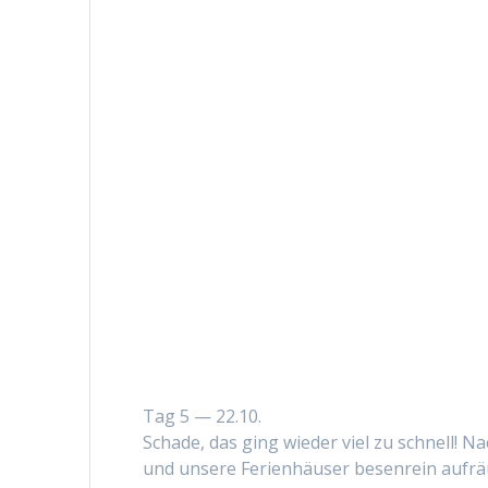
Tag 5 — 22.10.
Schade, das ging wieder viel zu schnell! Na
und unsere Ferien­häuser besen­rein aufräu