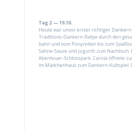
Tag 2 — 19.10.
Heute war unser erster richtiger Dankern-
Tra­di­tions-Dankern-Ral­lye durch den ges
bahn und vom Ponyre­it­en bis zum Spaßba
Sahne-Sauce und Jogurth zum Nachtisch. Na
Aben­teuer-Schloss­park. Car­o­la öffnete z
im Mäd­chen­haus zum Dankern-Kult­spiel: