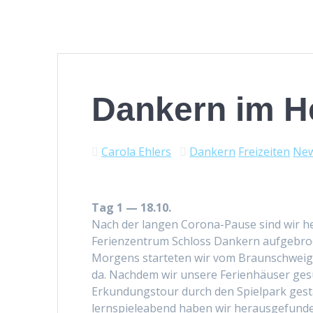
Dankern im H
Carola Ehlers
Dankern
Freizeiten
Ne
Tag 1 — 18.10.
Nach der lan­gen Coro­na-Pause sind wir he
Ferien­zen­trum Schloss Dankern aufgebro
Mor­gens starteten wir vom Braun­schweig
da. Nach­dem wir unsere Ferien­häuser ges
Erkun­dungs­tour durch den Spiel­park ges
lern­spieleabend haben wir her­aus­ge­fun­den