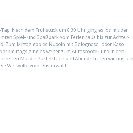
Tag: Nach dem Früh­stück um 8:30 Uhr ging es los mit der
amten Spiel- und Spaß­park vom Ferien­haus bis zur Achter­
d. Zum Mit­tag gab es Nudeln mit Bolog­nese- oder Käse-
ch­mit­tags ging es weit­er zum Autoscoot­er und in den
um ersten Mal die Bas­tel­stube und Abends trafen wir uns all
 Die Wer­wölfe vom Düsterwald.