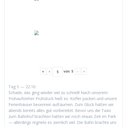
«
‹
von
5
›
»
Tag 5 — 22.10.
Schade, das ging wieder viel zu schnell! Nach unserem
Frühauf­ste­her-Früh­stück hieß es: Kof­fer pack­en und unsere
Ferien­häuser besen­rein aufräu­men. Zum Glück hat­ten wir
abends bere­its alles gut vor­bere­it­et. Bevor uns die Taxis
zum Bahn­hof bracht­en hat­ten wir noch etwas Zeit im Park
— allerd­ings reg­nete es ziem­lich viel. Die Bahn brachte uns