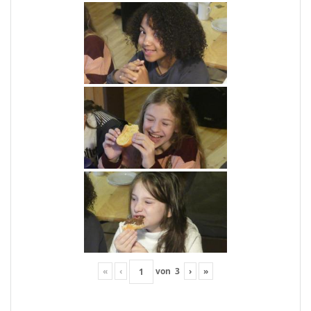
«
‹
von
3
›
»