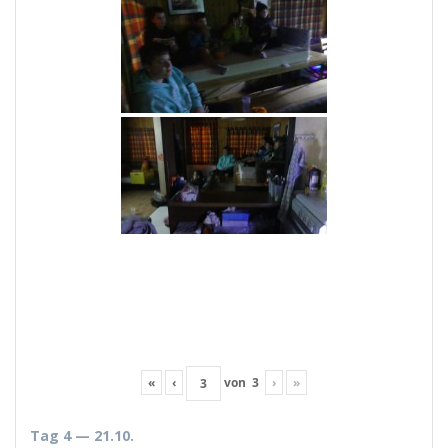
«
‹
von
3
›
»
Tag 4 — 21.10.