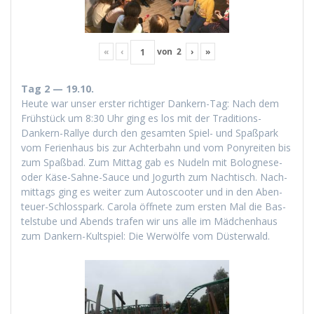
«
‹
von
2
›
»
Tag 2 — 19.10.
Heute war unser erster richtiger Dankern-Tag: Nach dem
Früh­stück um 8:30 Uhr ging es los mit der Tra­di­tions-
Dankern-Ral­lye durch den gesamten Spiel- und Spaß­park
vom Ferien­haus bis zur Achter­bahn und vom Ponyre­it­en bis
zum Spaßbad. Zum Mit­tag gab es Nudeln mit Bolog­nese-
oder Käse-Sahne-Sauce und Jogurth zum Nachtisch. Nach­
mit­tags ging es weit­er zum Autoscoot­er und in den Aben­
teuer-Schloss­park. Car­o­la öffnete zum ersten Mal die Bas­
tel­stube und Abends trafen wir uns alle im Mäd­chen­haus
zum Dankern-Kult­spiel: Die Wer­wölfe vom Düsterwald.