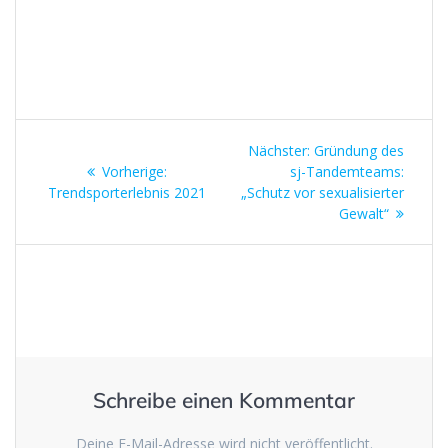
Beitragsnavigation
Nächster
Nächster:
Gründung des
Vorheriger
Beitrag:
Vorherige:
sj-Tandemteams:
Beitrag:
Trendsporterlebnis 2021
„Schutz vor sexualisierter
Gewalt“
Schreibe einen Kommentar
Deine E-Mail-Adresse wird nicht veröffentlicht.