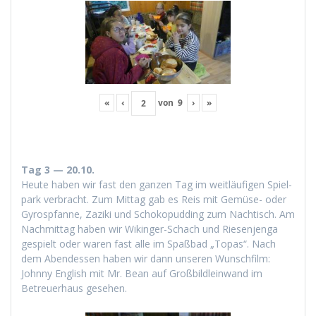
«
‹
von
9
›
»
Tag 3 — 20.10.
Heute haben wir fast den ganzen Tag im weitläu­fi­gen Spiel­
park ver­bracht. Zum Mit­tag gab es Reis mit Gemüse- oder
Gyrosp­fanne, Zazi­ki und Schokop­ud­ding zum Nachtisch. Am
Nach­mit­tag haben wir Wikinger-Schach und Riesen­jen­ga
gespielt oder waren fast alle im Spaßbad „Topas“. Nach
dem Aben­dessen haben wir dann unseren Wun­schfilm:
John­ny Eng­lish mit Mr. Bean auf Groß­bildlein­wand im
Betreuer­haus gesehen.