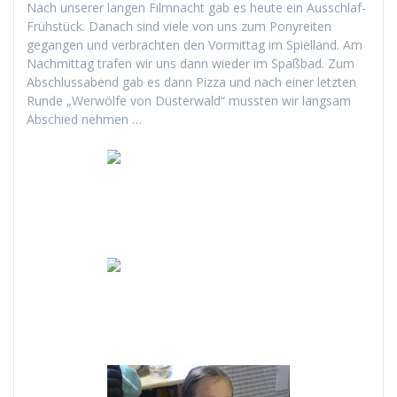
Nach unser­er lan­gen Film­nacht gab es heute ein Auss­chlaf-
Früh­stück. Danach sind viele von uns zum Ponyre­it­en
gegan­gen und ver­bracht­en den Vor­mit­tag im Spiel­land. Am
Nach­mit­tag trafen wir uns dann wieder im Spaßbad. Zum
Abschlussabend gab es dann Piz­za und nach ein­er let­zten
Runde „Wer­wölfe von Düster­wald“ mussten wir langsam
Abschied nehmen …