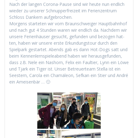
Nach der lan­gen Coro­na-Pause sind wir heute nun endlich
wieder zu unser­er Schnup­per­freizeit im Ferien­zen­trum
Schloss Dankern aufgebrochen.
Mor­gens starteten wir vom Braun­schweiger Haupt­bahn­hof
und nach gut 4 Stun­den waren wir endlich da. Nach­dem wir
unsere Ferien­häuser gesucht, gefun­den und bezo­gen hat­
ten, haben wir unsere erste Erkun­dungs­tour durch den
Spiel­park ges­tartet. Abends gab es dann Hot-Dogs satt und
beim Ken­nen­lern­spieleabend haben wir her­aus­ge­fun­den,
dass z.B. Nele ein Nashorn, Felix ein Fault­i­er, Lynn ein Löwe
und Tjark ein Tiger ist. Unser Betreuerteam Stel­la ist ein
Seestern, Car­o­la ein Chamäleon, Sefkan ein Sti­er und André
ein Ameisenbär … 🙂