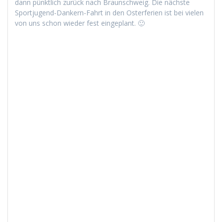
dann pünk­tlich zurück nach Braun­schweig. Die näch­ste
Sportju­gend-Dankern-Fahrt in den Oster­fe­rien ist bei vie­len
von uns schon wieder fest eingeplant. 🙂