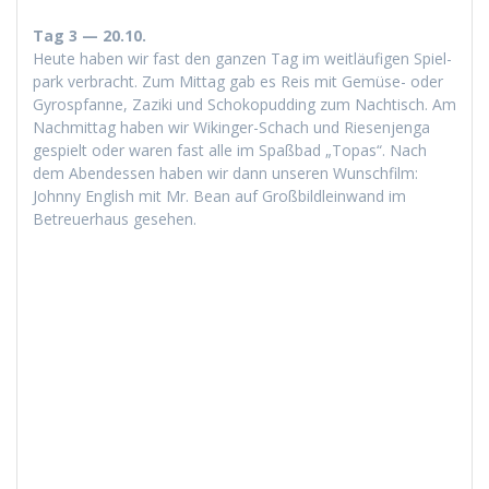
Tag 3 — 20.10.
Heute haben wir fast den ganzen Tag im weitläu­fi­gen Spiel­
park ver­bracht. Zum Mit­tag gab es Reis mit Gemüse- oder
Gyrosp­fanne, Zazi­ki und Schokop­ud­ding zum Nachtisch. Am
Nach­mit­tag haben wir Wikinger-Schach und Riesen­jen­ga
gespielt oder waren fast alle im Spaßbad „Topas“. Nach
dem Aben­dessen haben wir dann unseren Wun­schfilm:
John­ny Eng­lish mit Mr. Bean auf Groß­bildlein­wand im
Betreuer­haus gesehen.