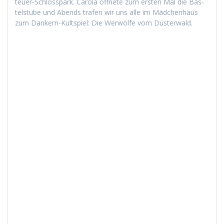
teuer-Schloss­park. Car­o­la öffnete zum ersten Mal die Bas­
tel­stube und Abends trafen wir uns alle im Mäd­chen­haus
zum Dankern-Kult­spiel: Die Wer­wölfe vom Düsterwald.