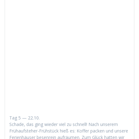
Tag 5 — 22.10.
Schade, das ging wieder viel zu schnell! Nach unserem
Frühauf­ste­her-Früh­stück hieß es: Kof­fer pack­en und unsere
Ferien­häuser besen­rein aufräu­men. Zum Glück hat­ten wir