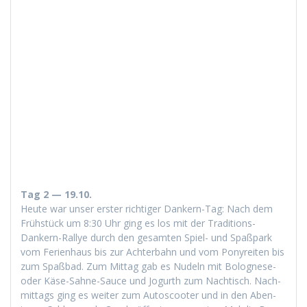
Tag 2 — 19.10.
Heute war unser erster richtiger Dankern-Tag: Nach dem
Früh­stück um 8:30 Uhr ging es los mit der Tra­di­tions-
Dankern-Ral­lye durch den gesamten Spiel- und Spaß­park
vom Ferien­haus bis zur Achter­bahn und vom Ponyre­it­en bis
zum Spaßbad. Zum Mit­tag gab es Nudeln mit Bolog­nese-
oder Käse-Sahne-Sauce und Jogurth zum Nachtisch. Nach­
mit­tags ging es weit­er zum Autoscoot­er und in den Aben­