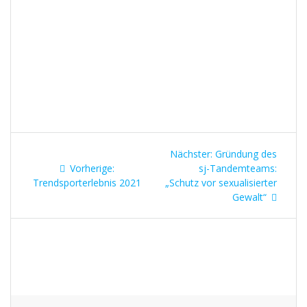
Beitragsnavigation
Nächster
Nächster:
Gründung des
Vorheriger
Beitrag:
Vorherige:
sj-Tandemteams:
Beitrag:
Trendsporterlebnis 2021
„Schutz vor sexualisierter
Gewalt“