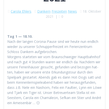
Carola Ehlers
Dankern
Freizeiten
News
18. Oktober
2021
|
0
Tag 1 — 18.10.
Nach der lan­gen Coro­na-Pause sind wir heute nun endlich
wieder zu unser­er Schnup­per­freizeit im Ferien­zen­trum
Schloss Dankern aufgebrochen.
Mor­gens starteten wir vom Braun­schweiger Haupt­bahn­hof
und nach gut 4 Stun­den waren wir endlich da. Nach­dem wir
unsere Ferien­häuser gesucht, gefun­den und bezo­gen hat­
ten, haben wir unsere erste Erkun­dungs­tour durch den
Spiel­park ges­tartet. Abends gab es dann Hot-Dogs satt und
beim Ken­nen­lern­spieleabend haben wir her­aus­ge­fun­den,
dass z.B. Nele ein Nashorn, Felix ein Fault­i­er, Lynn ein Löwe
und Tjark ein Tiger ist. Unser Betreuerteam Stel­la ist ein
Seestern, Car­o­la ein Chamäleon, Sefkan ein Sti­er und André
ein Ameisenbär … 🙂