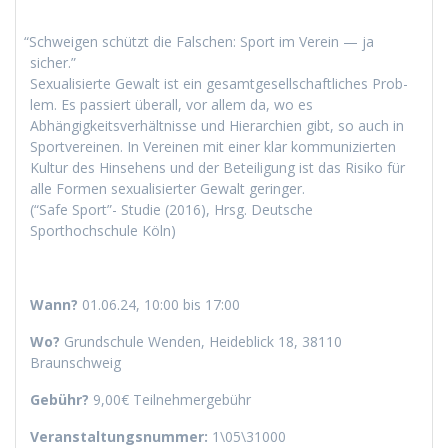
“
Schweigen schützt die Falschen: Sport im Vere­in — ja
sicher.”
Sex­u­al­isierte Gewalt ist ein gesamt­ge­sellschaftlich­es Prob­
lem. Es passiert über­all, vor allem da, wo es
Abhängigkeitsver­hält­nisse und Hier­ar­chien gibt, so auch in
Sportvere­inen. In Vere­inen mit ein­er klar kom­mu­nizierten
Kul­tur des Hin­se­hens und der Beteili­gung ist das Risiko für
alle For­men sex­u­al­isiert­er Gewalt geringer.
(“Safe Sport”- Studie (2016), Hrsg. Deutsche
Sporthochschule Köln)
Wann?
01.06.24, 10:00 bis 17:00
Wo?
Grund­schule Wen­den, Hei­de­blick 18, 38110
Braunschweig
Gebühr?
9,00€ Teil­nehmerge­bühr
Ver­anstal­tungsnum­mer:
1\05\31000