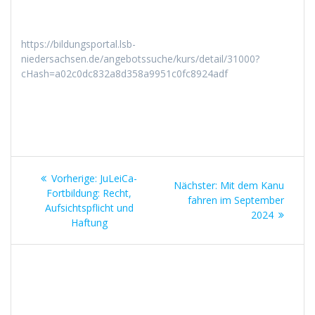
https://bildungsportal.lsb-
niedersachsen.de/angebotssuche/kurs/detail/31000?
cHash=a02c0dc832a8d358a9951c0fc8924adf
Beitragsnavigation
Vorheriger
Vorherige:
JuLeiCa-
Nächster
Nächster:
Mit dem Kanu
Beitrag:
Fortbildung: Recht,
Beitrag:
fahren im September
Aufsichtspflicht und
2024
Haftung