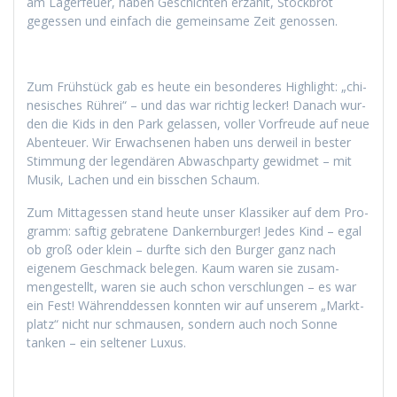
am Lager­feuer, haben Geschicht­en erzählt, Stock­brot
gegessen und ein­fach die gemein­same Zeit genossen.
Zum Früh­stück gab es heute ein beson­deres High­light: „chi­
ne­sis­ches Rührei“ – und das war richtig leck­er! Danach wur­
den die Kids in den Park gelassen, voller Vor­freude auf neue
Aben­teuer. Wir Erwach­se­nen haben uns der­weil in bester
Stim­mung der leg­endären Abwasch­par­ty gewid­met – mit
Musik, Lachen und ein biss­chen Schaum.
Zum Mit­tagessen stand heute unser Klas­sik­er auf dem Pro­
gramm: saftig gebratene Dankern­burg­er! Jedes Kind – egal
ob groß oder klein – durfte sich den Burg­er ganz nach
eigen­em Geschmack bele­gen. Kaum waren sie zusam­
mengestellt, waren sie auch schon ver­schlun­gen – es war
ein Fest! Während­dessen kon­nten wir auf unserem „Mark­t­
platz“ nicht nur schmausen, son­dern auch noch Sonne
tanken – ein sel­tener Luxus.