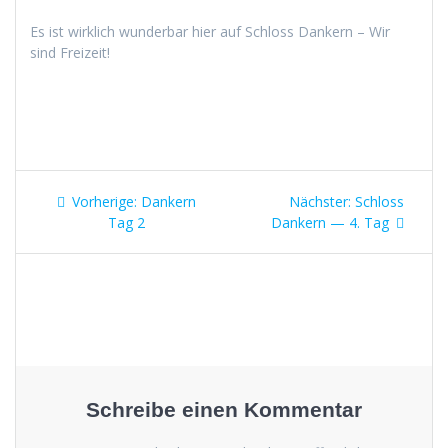
Es ist wirk­lich wun­der­bar hier auf Schloss Dankern – Wir
sind Freizeit!
Beitragsnavigation
Vorheriger
Nächster
Vorherige:
Dankern
Nächster:
Schloss
Beitrag:
Beitrag:
Tag 2
Dankern — 4. Tag
Schreibe einen Kommentar