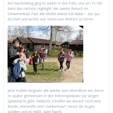
Am Nach­mit­tag ging es weit­er in den Park, und um 15 Uhr
dann das näch­ste High­light: der zweite Besuch im
Schwimm­bad. Fast alle Kinder waren mit dabei – das qui­
etschen und lachen war schon von Weit­em zu hören.
Jet­zt trudeln langsam alle wieder zum Abend­brot ein, bevor
es später gemein­sam in den Indoor­spielplatz zur lan­gen
Spie­le­nacht geht. Vielle­icht schaf­fen wir danach noch eine
Runde „Wer­wölfe vom Dankernsee“, bevor die Augen
zufall­en und es heißt: Gute Nacht.