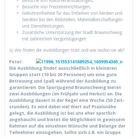
Besuche von Kulturveranstaltungen,
Besuche von Freizeiteinrichtungen,
Gebühren­frei­heit für das Entlei­hen von Medi­en und
Geräten bei den Bild­stellen, Mate­ri­albeschaf­fun­gen
und Dienstleistungen.
Zusät­zliche Unter­stützung der Stadt Braun­schweig
mit zahlre­ichen Vergünstigungen
: Wo find­en die Aus­bil­dun­gen statt und wie laufen sie ab?
SJ
Peter:
Die Aus­bil­dung find­et auss­chließlich in kleineren
Grup­pen statt (10 bis 20 Per­so­n­en) um eine gute
Betreu­ung und Spaß während der Aus­bil­dung zu
garantieren. Die Sportju­gend Braun­schweig bietet
zwei Aus­bil­dun­gen (im Früh­jahr und Herb­st) an. Die
Aus­bil­dung dauert in der Regel eine Woche (50 Zeit­
stun­den). Es wird dabei viel Wert auf Prax­is­nähe
gelegt, die Aus­bil­dung ist bei uns eher sportlich
ange­haucht und bietet die Möglichkeit in gewis­sem
Rah­men auf die einzel­nen Wün­sche und Belange der
Teil­nehmer einzuge­hen. Sollte sich z.B. ein Gruppe