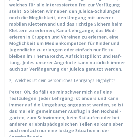
welch­es für alle Inter­essierten frei zur Ver­fü­gung
ste­ht. So bieten wir neben den Jule­ica-Schu­lun­gen
noch die Möglichkeit, den Umgang mit unser­er
mobilen Klet­ter­wand und das richtige Sich­ern beim
Klet­tern zu erler­nen, Kanu-Lehrgänge, das Mod­
erieren in Grup­pen und Vere­inen zu erler­nen, eine
Möglichkeit um Medi­enkom­pet­zen für Kinder und
Jugendliche zu erlan­gen oder ein­fach nur fit zu
bleiben im The­ma Recht, Auf­sicht­spflicht und Haf­
tung. Jedes unser­er Ange­bote kann natür­lich immer
auch zur Ver­längerung der Jule­ica genutzt werden.
: Welch­es ist dein per­sön­lich­es Lehrgangs-Highlight?
SJ
Peter: Oh, da fällt es mir schw­er mich auf eins
festzule­gen. Jed­er Lehrgang ist anders und kann
immer auf die Umge­bung angepasst wer­den, so ist
das mal ein gemein­samer Aus­flug in den Hoch­seil­
gar­ten, zum Schwim­men, beim Ski­laufen oder bei
anderen erleb­nis­pä­do­go­is­chen Teilen es kann aber
auch ein­fach nur eine lustige Sit­u­a­tion in der
Sporthalle sein.