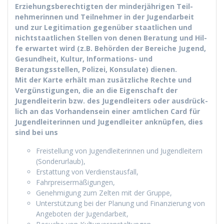
Erziehungs­berechtigten der min­der­jähri­gen Teil­
nehmerin­nen und Teil­nehmer in der Jugen­dar­beit
und zur Legit­i­ma­tion gegenüber staatlichen und
nicht­staatlichen Stellen von denen Beratung und Hil­
fe erwartet wird (z.B. Behör­den der Bere­iche Jugend,
Gesund­heit, Kul­tur, Infor­ma­tions- und
Beratungsstellen, Polizei, Kon­sulate) dienen.
Mit der Karte erhält man zusät­zliche Rechte und
Vergün­s­ti­gun­gen, die an die Eigen­schaft der
Jugendlei­t­erin bzw. des Jugendleit­ers oder aus­drück­
lich an das Vorhan­den­sein ein­er amtlichen Card für
Jugendlei­t­erin­nen und Jugendleit­er anknüpfen, dies
sind bei uns
Freis­tel­lung von Jugendlei­t­erin­nen und Jugendleit­ern
(Son­derurlaub),
Erstat­tung von Verdienstausfall,
Fahrpreis­er­mäßi­gun­gen,
Genehmi­gung zum Zel­ten mit der Gruppe,
Unter­stützung bei der Pla­nung und Finanzierung von
Ange­boten der Jugendarbeit,