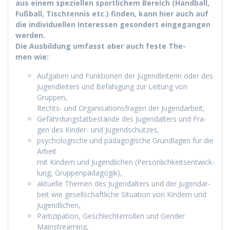
aus einem speziellen sportlichem Bere­ich (Hand­ball,
Fußball, Tis­chten­nis etc.) find­en, kann hier auch auf
die indi­vidu­ellen Inter­essen geson­dert einge­gan­gen
werden.
Die Aus­bil­dung umfasst aber auch feste The­
men wie:
Auf­gaben und Funk­tio­nen der Jugendlei­t­erin oder des
Jugendleit­ers und Befähi­gung zur Leitung von
Gruppen,
Rechts- und Organ­i­sa­tions­fra­gen der Jugendarbeit,
Gefährdungstatbestände des Jugen­dal­ters und Fra­
gen des Kinder- und Jugendschutzes,
psy­chol­o­gis­che und päd­a­gogis­che Grund­la­gen für die
Arbeit
mit Kindern und Jugendlichen (Per­sön­lichkeit­sen­twick­
lung, Gruppenpädagogik),
aktuelle The­men des Jugen­dal­ters und der Jugen­dar­
beit wie gesellschaftliche Sit­u­a­tion von Kindern und
Jugendlichen,
Par­tizipa­tion, Geschlechter­rollen und Gen­der
Mainstreaming,