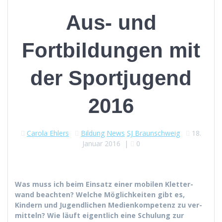
Aus- und
Fortbildungen mit
der Sportjugend
2016
Carola Ehlers
Bildung
News
SJ Braunschweig
18.
Januar 2016
|
0
Was muss ich beim Ein­satz ein­er mobilen Klet­ter­
wand beacht­en? Welche Möglichkeit­en gibt es,
Kindern und Jugendlichen Medi­enkom­pe­tenz zu ver­
mit­teln? Wie läuft eigentlich eine Schu­lung zur