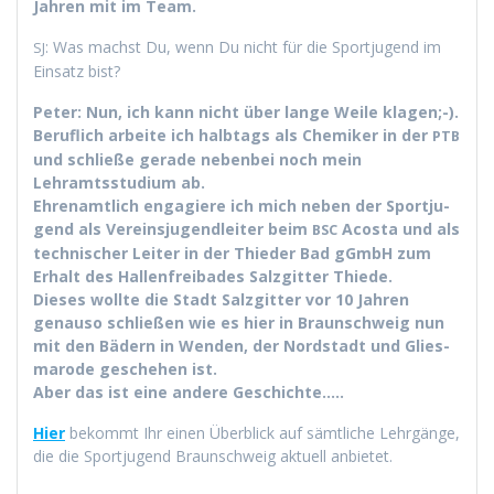
Jahren mit im Team.
: Was machst Du, wenn Du nicht für die Sportju­gend im
SJ
Ein­satz bist?
Peter: Nun, ich kann nicht über lange Weile kla­gen;-).
Beru­flich arbeite ich halb­tags als Chemik­er in der
PTB
und schließe ger­ade neben­bei noch mein
Lehramtsstudi­um ab.
Ehre­namtlich engagiere ich mich neben der Sportju­
gend als Vere­in­sju­gendleit­er beim
Acos­ta und als
BSC
tech­nis­ch­er Leit­er in der Thieder Bad gGmbH zum
Erhalt des Hal­len­freibades Salzgit­ter Thiede.
Dieses wollte die Stadt Salzgit­ter vor 10 Jahren
genau­so schließen wie es hier in Braun­schweig nun
mit den Bädern in Wen­den, der Nord­stadt und Glies­
mar­o­de geschehen ist.
Aber das ist eine andere Geschichte.….
Hier
bekommt Ihr einen Überblick auf sämtliche Lehrgänge,
die die Sportju­gend Braun­schweig aktuell anbietet.