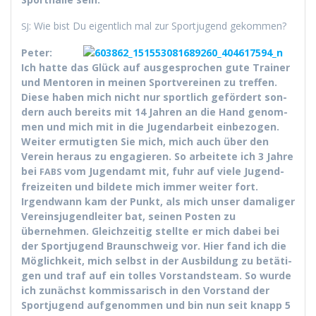
: Wie bist Du eigentlich mal zur Sportju­gend gekommen?
SJ
Peter:
Ich hat­te das Glück auf aus­ge­sprochen gute Train­er
und Men­toren in meinen Sportvere­inen zu tre­f­fen.
Diese haben mich nicht nur sportlich gefördert son­
dern auch bere­its mit 14 Jahren an die Hand genom­
men und mich mit in die Jugen­dar­beit ein­be­zo­gen.
Weit­er ermutigten Sie mich, mich auch über den
Vere­in her­aus zu engagieren. So arbeit­ete ich 3 Jahre
bei
vom Jugen­damt mit, fuhr auf viele Jugend­
FABS
freizeit­en und bildete mich immer weit­er fort.
Irgend­wann kam der Punkt, als mich unser dama­liger
Vere­in­sju­gendleit­er bat, seinen Posten zu
übernehmen. Gle­ichzeit­ig stellte er mich dabei bei
der Sportju­gend Braun­schweig vor. Hier fand ich die
Möglichkeit, mich selb­st in der Aus­bil­dung zu betäti­
gen und traf auf ein tolles Vor­stand­steam. So wurde
ich zunächst kom­mis­sarisch in den Vor­stand der
Sportju­gend aufgenom­men und bin nun seit knapp 5