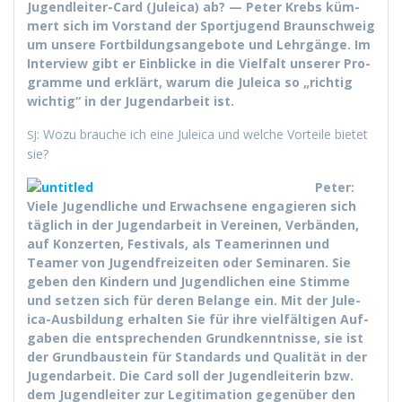
Jugendleit­er-Card (Jule­ica) ab? — Peter Krebs küm­
mert sich im Vor­stand der Sportju­gend Braun­schweig
um unsere Fort­bil­dungsange­bote und Lehrgänge. Im
Inter­view gibt er Ein­blicke in die Vielfalt unser­er Pro­
gramme und erk­lärt, warum die Jule­ica so „richtig
wichtig“ in der Jugen­dar­beit ist.
: Wozu brauche ich eine Jule­ica und welche Vorteile bietet
SJ
sie?
Peter:
Viele Jugendliche und Erwach­sene engagieren sich
täglich in der Jugen­dar­beit in Vere­inen, Ver­bän­den,
auf Konz­erten, Fes­ti­vals, als Team­erin­nen und
Team­er von Jugend­freizeit­en oder Sem­i­naren. Sie
geben den Kindern und Jugendlichen eine Stimme
und set­zen sich für deren Belange ein. Mit der Jule­
ica-Aus­bil­dung erhal­ten Sie für ihre vielfälti­gen Auf­
gaben die entsprechen­den Grund­ken­nt­nisse, sie ist
der Grund­baustein für Stan­dards und Qual­ität in der
Jugen­dar­beit. Die Card soll der Jugendlei­t­erin bzw.
dem Jugendleit­er zur Legit­i­ma­tion gegenüber den