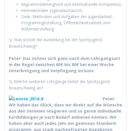
Migra­tionsh­in­ter­grund und interkul­turelle Kompetenz,
inter­na­tionaler Jugendaustausch,
Ziele, Meth­o­d­en und Auf­gaben der Jugendarbeit,
Pro­gram­mgestal­tung, Öffentlichkeit­sar­beit und
Außendarstellung
: Was kostet die Aus­bil­dung bei der Sportju­gend
SJ
Braunschweig?
Peter: Das richtet sich ganz nach dem Lehrgang­sort
in der Regel zwis­chen 60€ bis 80€ bei ein­er Woche
Unter­bringung und Verpfle­gung inclusiv.
: Welche weit­eren Lehrgänge bietet die Sportju­gend
SJ
Braun­schweig an?
Peter:
Wir haben das Glück, dass wir direkt auf die Wün­sche
aus den Vere­inen reagieren und so gerne indi­vidu­elle
Fort­bil­dun­gen je nach Bedarf anbi­eten kön­nen. Wir
haben aber auch jedes Jahr ein gewiss­es Stan­dard­
pro­gramm, aus stark nachge­fragten Ange­boten,