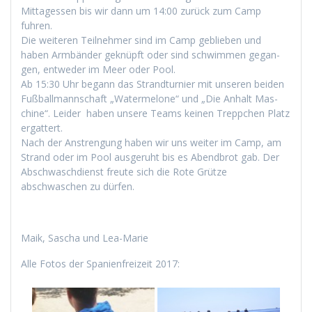
Mit­tagessen bis wir dann um 14:00 zurück zum Camp
fuhren.
Die weit­eren Teil­nehmer sind im Camp geblieben und
haben Arm­bän­der geknüpft oder sind schwim­men gegan­
gen, entwed­er im Meer oder Pool.
Ab 15:30 Uhr begann das Strand­turnier mit unseren bei­den
Fußball­mannschaft „Water­mel­one“ und „Die Anhalt Mas­
chine“. Lei­der haben unsere Teams keinen Trep­pchen Platz
ergattert.
Nach der Anstren­gung haben wir uns weit­er im Camp, am
Strand oder im Pool aus­geruht bis es Abend­brot gab. Der
Abschwasch­di­enst freute sich die Rote Grütze
abschwaschen zu dürfen.
Maik, Sascha und Lea-Marie
Alle Fotos der Spanien­freizeit 2017: