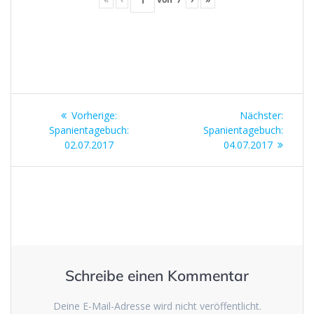
Beitragsnavigation
Vorheriger
Nächst
Vorherige:
Nächster:
Beitrag:
Beitrag
Spanientagebuch:
Spanientagebuch:
02.07.2017
04.07.2017
Schreibe einen Kommentar
Deine E-Mail-Adresse wird nicht veröffentlicht.