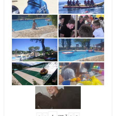
«
‹
von
7
›
»