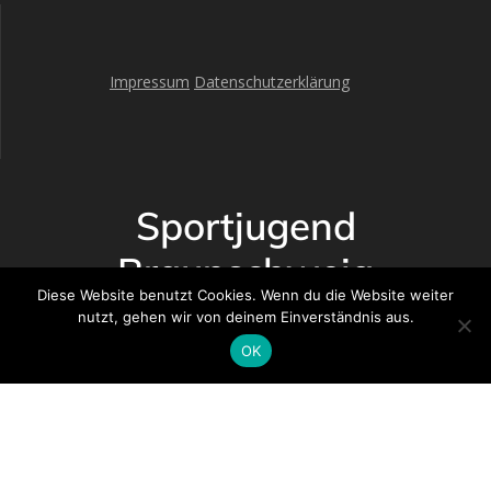
Impressum
Datenschutzerklärung
Sportjugend
Braunschweig
Diese Website benutzt Cookies. Wenn du die Website weiter
nutzt, gehen wir von deinem Einverständnis aus.
© 2026 Sportjugend Braunschweig. WordPress mit dem
Mesmerize-Theme
OK