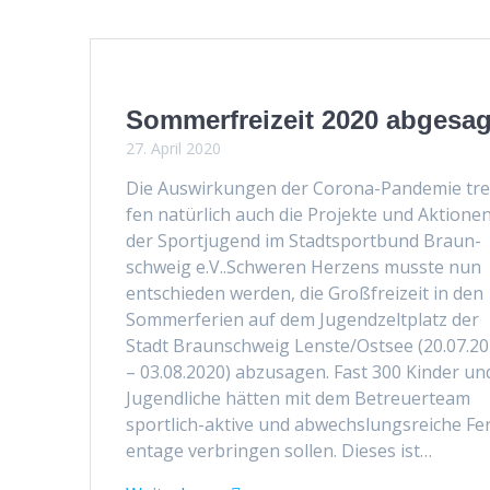
Sommerfreizeit 2020 abgesag
27. April 2020
Die Auswirkun­gen der Coro­­na-Pan­demie tre­
fen natür­lich auch die Pro­jek­te und Aktio­ne
der Sportju­gend im Stadt­sport­bund Braun­
schweig e.V..Schw­eren Herzens musste nun
entsch­ieden wer­den, die Großfreizeit in den
Som­mer­fe­rien auf dem Jugendzelt­platz der
Stadt Braun­schweig Lenste/Ostsee (20.07.2
– 03.08.2020) abzusagen. Fast 300 Kinder un
Jugendliche hät­ten mit dem Betreuerteam
sportlich-aktive und abwech­slungsre­iche Fer
en­t­age ver­brin­gen sollen. Dieses ist…