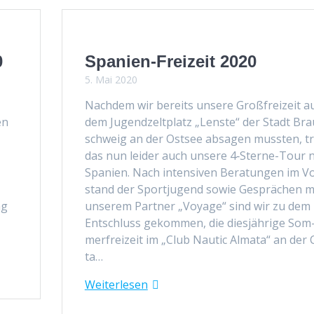
0
Spanien-Freizeit 2020
5. Mai 2020
Nach­dem wir bere­its unsere Großfreizeit a
en
dem Jugendzelt­platz „Lenste“ der Stadt Bra
schweig an der Ost­see absagen mussten, tri
das nun lei­der auch unsere 4‑Sterne-Tour 
Spanien. Nach inten­siv­en Beratun­gen im V
stand der Sportju­gend sowie Gesprächen m
ng
unserem Part­ner „Voy­age“ sind wir zu dem
Entschluss gekom­men, die diesjährige Som
mer­freizeit im „Club Nau­tic Alma­ta“ an der 
ta…
Weit­er­lesen