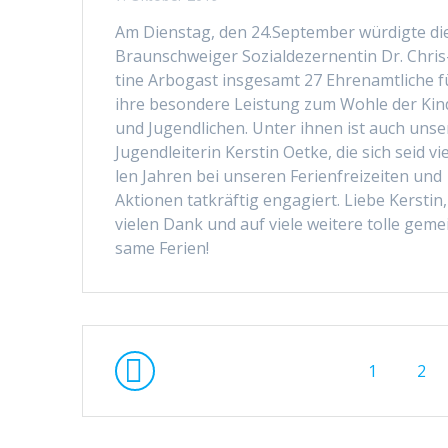
Am Dien­stag, den 24.September würdigte di
Braun­schweiger Sozialdez­er­nentin Dr. Chris
tine Arbo­gast ins­ge­samt 27 Ehre­namtliche f
ihre beson­dere Leis­tung zum Wohle der Kin
und Jugendlichen. Unter ihnen ist auch unse
Jugendlei­t­erin Ker­stin Oetke, die sich seid vi
len Jahren bei unseren Ferien­freizeit­en und
Aktio­nen tatkräftig engagiert. Liebe Ker­stin,
vie­len Dank und auf viele weit­ere tolle geme
same Ferien!
Beitragsnavigation
Seite
Seit
1
2