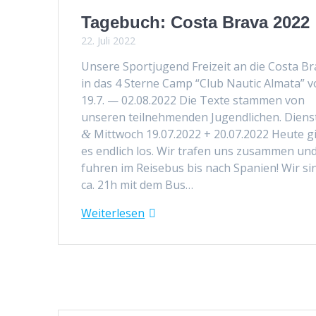
Tagebuch: Costa Brava 2022
22. Juli 2022
Unsere Sportju­gend Freizeit an die Cos­ta Br
in das 4 Sterne Camp “Club Nau­tic Alma­ta” 
19.7. — 02.08.2022 Die Texte stam­men von
unseren teil­nehmenden Jugendlichen. Dien­s
Mittwoch 19.07.2022 + 20.07.2022 Heute g
&
es endlich los. Wir trafen uns zusam­men un
fuhren im Reise­bus bis nach Spanien! Wir si
ca. 21h mit dem Bus…
Weit­er­lesen