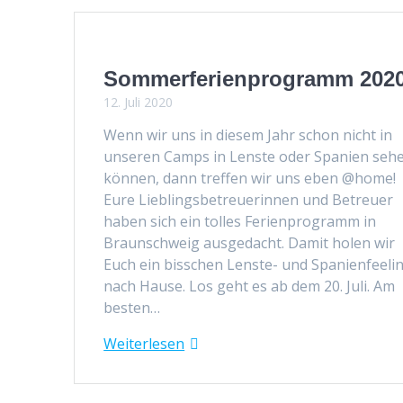
Sommerferienprogramm 202
12. Juli 2020
Wenn wir uns in diesem Jahr schon nicht in
unseren Camps in Lenste oder Spanien seh
kön­nen, dann tre­f­fen wir uns eben @home!
Eure Lieblings­be­treuerin­nen und Betreuer
haben sich ein tolles Ferien­pro­gramm in
Braun­schweig aus­gedacht. Damit holen wir
Euch ein biss­chen Lenste- und Spanien­feel­i
nach Hause. Los geht es ab dem 20. Juli. Am
besten…
Weit­er­lesen