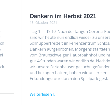
Dankern im Herbst 2021
18. Oktober 2021
r
Tag 1 — 18.10. Nach der lan­gen Coro­­na-Pa
r
sind wir heute nun endlich wieder zu unser­
ich
Schnup­per­freizeit im Ferien­zen­trum Schlos
e
Dankern aufge­brochen. Mor­gens starteten
n!
vom Braun­schweiger Haupt­bahn­hof und n
gut 4 Stun­den waren wir endlich da. Nach­d
ück­
wir unsere Ferien­häuser gesucht, gefun­de
und bezo­gen hat­ten, haben wir unsere ers
Erkun­dungs­tour durch den Spiel­park ges­tar
…
Weit­er­lesen