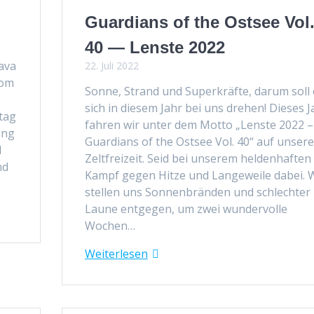
Guardians of the Ostsee Vol
40 — Lenste 2022
a­va
22. Juli 2022
vom
Sonne, Strand und Superkräfte, darum soll 
sich in diesem Jahr bei uns drehen! Dieses J
tag
fahren wir unter dem Mot­to „Lenste 2022 –
ing
Guardians of the Ost­see Vol. 40“ auf unsere
d
Zelt­freizeit. Seid bei unserem helden­haften
nd
Kampf gegen Hitze und Langeweile dabei. 
stellen uns Son­nen­brän­den und schlechter
Laune ent­ge­gen, um zwei wun­der­volle
Wochen…
Weit­er­lesen