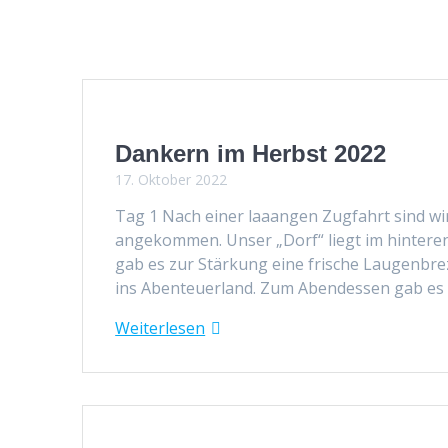
Dankern im Herbst 2022
17. Oktober 2022
Tag 1 Nach ein­er laaan­gen Zug­fahrt sind w
angekom­men. Unser „Dorf“ liegt im hin­tere
gab es zur Stärkung eine frische Lau­gen­brez
ins Aben­teuer­land. Zum Aben­dessen gab es
Weit­er­lesen