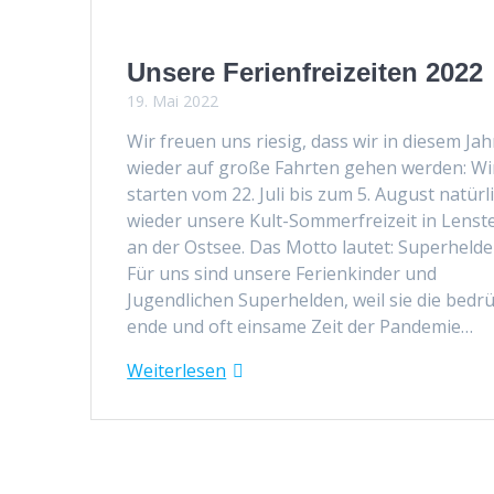
Unsere Ferienfreizeiten 2022
19. Mai 2022
Wir freuen uns riesig, dass wir in diesem Jah
wieder auf große Fahrten gehen wer­den: Wi
starten vom 22. Juli bis zum 5. August natür­l
wieder unsere Kult-Som­mer­freizeit in Lenst
an der Ost­see. Das Mot­to lautet: Super­helde
Für uns sind unsere Ferienkinder und
Jugendlichen Super­helden, weil sie die bedr
ende und oft ein­same Zeit der Pan­demie…
Weit­er­lesen