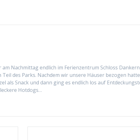
ir am Nach­mit­tag endlich im Ferien­zen­trum Schloss Dankern
n Teil des Parks. Nach­dem wir unsere Häuser bezo­gen hat­te
el als Snack und dann ging es endlich los auf Ent­deck­ungs­
 leckere Hot­dogs…