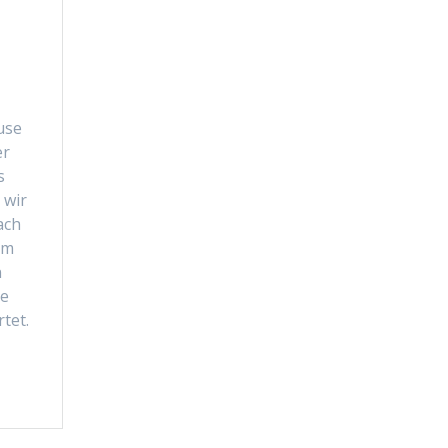
use
er
s
 wir
ach
em
n
te
tet.